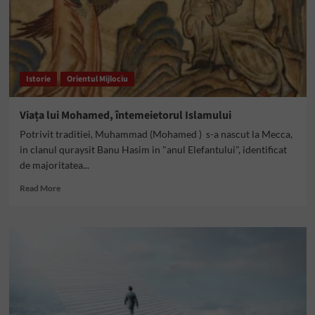
Istorie
Orientul Mijlociu
Viața lui Mohamed, întemeietorul Islamului
Potrivit traditiei, Muhammad (Mohamed ) s-a nascut la Mecca,
in clanul quraysit Banu Hasim in "anul Elefantului", identificat
de majoritatea...
Read
Read More
more
about
Viața
lui
Mohamed,
întemeietorul
Islamului