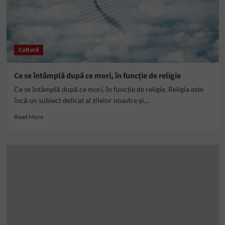
Cultură
Ce se întâmplă după ce mori, în funcție de religie
Ce se întâmplă după ce mori, în funcție de religie. Religia este
încă un subiect delicat al zilelor noastre și...
Read
Read More
more
about
Ce
se
întâmplă
după
ce
mori,
în
funcție
de