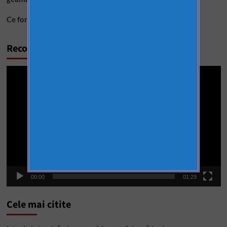
Ce formă are, de fapt, Universul?
Recomandări video
Player
video
00:00
01:29
Cele mai citite