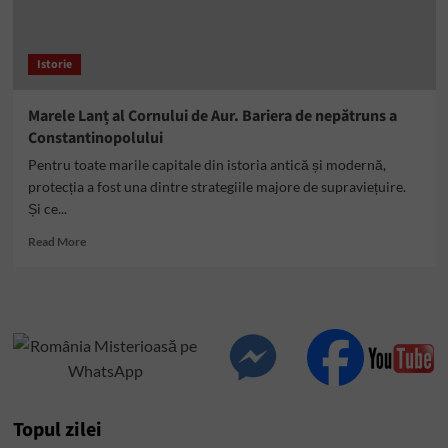
religie
Istorie
Marele Lanț al Cornului de Aur. Bariera de nepătruns a
Constantinopolului
Pentru toate marile capitale din istoria antică și modernă,
protecția a fost una dintre strategiile majore de supraviețuire.
Și ce...
Read
Read More
more
about
Marele
Lanț
al
Cornului
de
Aur.
Bariera
Topul zilei
de
nepătruns