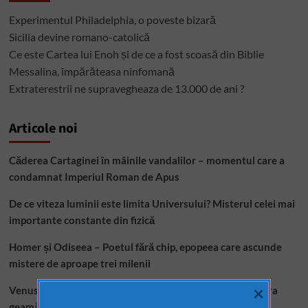
a
Experimentul Philadelphia, o poveste bizară
Constantinopolului
Sicilia devine romano-catolică
Ce este Cartea lui Enoh și de ce a fost scoasă din Biblie
Messalina, împărăteasa ninfomană
Extraterestrii ne supravegheaza de 13.000 de ani ?
Articole noi
Căderea Cartaginei în mâinile vandalilor – momentul care a
condamnat Imperiul Roman de Apus
De ce viteza luminii este limita Universului? Misterul celei mai
importante constante din fizică
Homer și Odiseea – Poetul fără chip, epopeea care ascunde
mistere de aproape trei milenii
×
Venus – Iadul Sistemului Solar. Cum s-a transformat „sora
geamănă” a Pământului într-o lume infernală