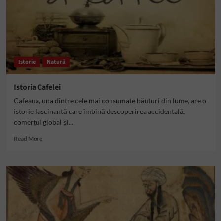
Istorie
Natură
Istoria Cafelei
Cafeaua, una dintre cele mai consumate băuturi din lume, are o
istorie fascinantă care îmbină descoperirea accidentală,
comerțul global și...
Read
Read More
more
about
Istoria
Cafelei