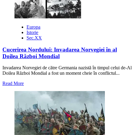
Europa
Istorie
Sec.XX
Cucerirea Nordului: Invadarea Norvegiei în al
Doilea Război Mondial
Invadarea Norvegiei de către Germania nazistă în timpul celui de-Al
Doilea Război Mondial a fost un moment cheie în conflictul...
Read
Read More
more
about
Cucerirea
Nordului:
Invadarea
Norvegiei
în
al
Doilea