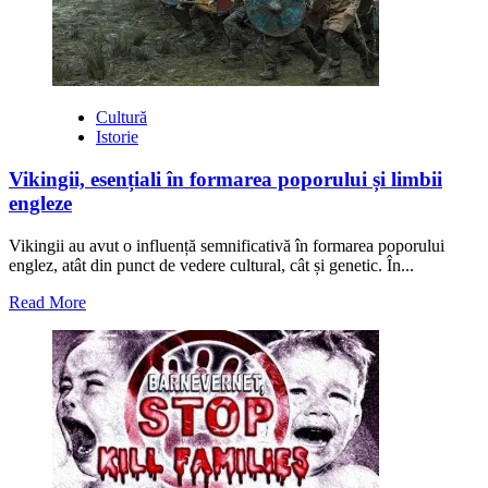
Război
Mondial
Cultură
Istorie
Vikingii, esențiali în formarea poporului și limbii
engleze
Vikingii au avut o influență semnificativă în formarea poporului
englez, atât din punct de vedere cultural, cât și genetic. În...
Read
Read More
more
about
Vikingii,
esențiali
în
formarea
poporului
și
limbii