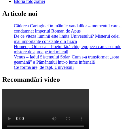
Istoria fotografiei
Articole noi
Căderea Cartaginei în mâinile vandalilor – momentul care a
condamnat Imperiul Roman de Apus
De ce viteza luminii este limita Universului? Misterul celei
mai importante constante din fizică
Homer și Odiseea – Poetul fără chip, epopeea care ascunde
mistere de aproape trei milenii
Venus – Iadul Sistemului Solar. Cum s-a transformat „sora
geamănă” a Pământului într-o lume infernală
Ce formă are, de fapt, Universul?
Recomandări video