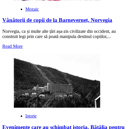
engleze
Mozaic
Vânătorii de copii de la Barnevernet, Norvegia
Norvegia, ca și multe alte țări așa-zis civilizate din occident, au
construit legi prin care să poată manipula destinul copiilor,...
Read
Read More
more
about
Vânătorii
de
copii
de
la
Barnevernet,
Norvegia
Istorie
Evenimente care au schimbat istoria. Bătălia pentru