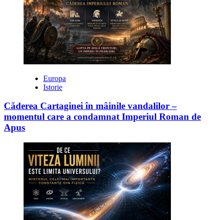
Europa
Istorie
Căderea Cartaginei în mâinile vandalilor –
momentul care a condamnat Imperiul Roman de
Apus