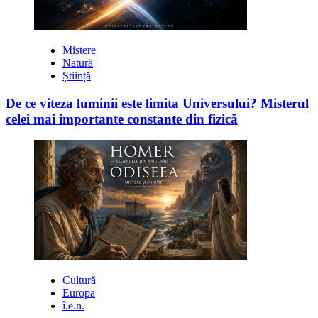
Mistere
Natură
Știință
De ce viteza luminii este limita Universului? Misterul
celei mai importante constante din fizică
Cultură
Europa
î.e.n.