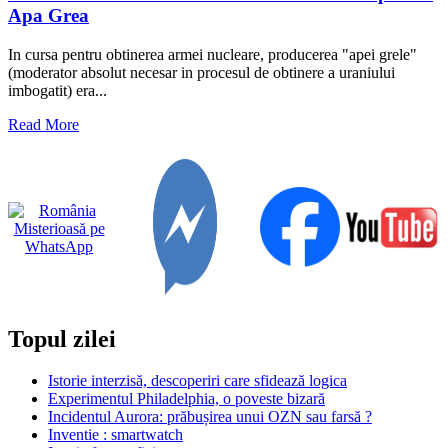
Apa Grea
In cursa pentru obtinerea armei nucleare, producerea "apei grele"
(moderator absolut necesar in procesul de obtinere a uraniului
imbogatit) era...
Read
Read More
more
about
Evenimente
care
au
schimbat
istoria.
Bătălia
pentru
Apa
Grea
Topul zilei
Istorie interzisă, descoperiri care sfidează logica
Experimentul Philadelphia, o poveste bizară
Incidentul Aurora: prăbușirea unui OZN sau farsă ?
Inventie : smartwatch