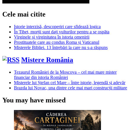
Cele mai citite
Istorie interzisă, descoperiri care sfidează logica
În Tibet, morții sunt dați vulturilor pentru a se ospăta
Virginele şi virginitatea în istoria omenirii
Prostituatele care au condus Roma și Vaticanul
Misterele Bibliei. 13 întrebări la care nu s-a răspuns
Mistere România
Tezaurul României de la Moscova – cel mai mare mister
financiar din istoria României
Misterele lui Ștefan cel Mare – între istorie, legendă și adevăr
Brazda lui Novac, una dintre cele mai mari construcții militare
You may have missed