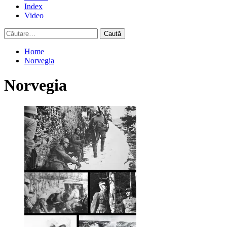
Index
Video
Caută
după:
Home
Norvegia
Norvegia