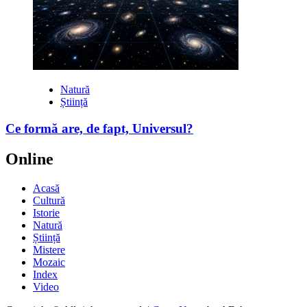
Natură
Știință
Ce formă are, de fapt, Universul?
Online
Acasă
Cultură
Istorie
Natură
Știință
Mistere
Mozaic
Index
Video