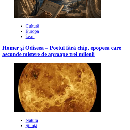
Cultură
Europa
î.e.n.
Homer și Odiseea – Poetul fără chip, epopeea care
ascunde mistere de aproape trei milenii
Natură
Știință