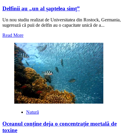
Delfinii au „un al șaptelea simț”
Un nou studiu realizat de Universitatea din Rostock, Germania,
sugerează că puii de delfin au o capacitate unică de a...
Read
Read More
more
about
Delfinii
au
„un
al
șaptelea
simț”
Natură
Oceanul conține deja o concentrație mortală de
toxine