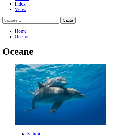
Index
Video
Caută
după:
Home
Oceane
Oceane
Natură