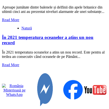
Aproape jumătate dintre balenele și delfinii din apele britanice din
ultimii cinci ani au prezentat niveluri alarmante ale unei substanțe...
Read
Read More
more
Natură
about
Oceanul
În 2021 temperatura oceanelor a atins un nou
conține
deja
record
o
concentrație
În 2021 temperatura oceanelor a atins un nou record. Este pentru al
mortală
treilea an consecutiv când oceanele de pe Pământ...
de
toxine
Read
Read More
more
about
În
2021
temperatura
oceanelor
a
atins
un
nou