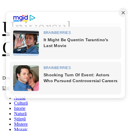
Skip
Universul
to
content
Cunoașterii
Descoperă Lumea
Primary
Universul Cunoașterii
Menu
Acasă
Cultură
Istorie
Natură
Știință
Mistere
Mozaic