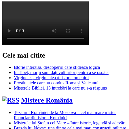
Cele mai citite
Istorie interzisă, descoperiri care sfidează logica
În Tibet, morții sunt dați vulturilor pentru a se ospăta
Virginele şi virginitatea în istoria omenirii
Prostituatele care au condus Roma și Vaticanul
Misterele Bibliei. 13 întrebări la care nu s-a răspuns
Mistere România
Tezaurul României de la Moscova – cel mai mare mister
financiar din istoria României
Misterele lui Ștefan cel Mare – între istorie, legendă și adevăr
Brazda lui Novac, una dintre cele mai mari construcții militare