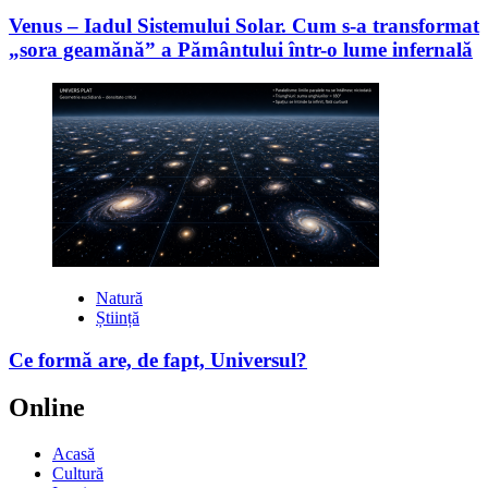
Venus – Iadul Sistemului Solar. Cum s-a transformat
„sora geamănă” a Pământului într-o lume infernală
Natură
Știință
Ce formă are, de fapt, Universul?
Online
Acasă
Cultură