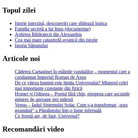
record
Topul zilei
Istorie interzisă, descoperiri care sfidează logica
Familia secretă a lui Iisus (documentar)
Arderea Bibliotecii din Alexandria
Cea mai mare catastrofă aviatică din istorie
Istoria Săpunului
Articole noi
Căderea Cartaginei în mâinile vandalilor – momentul care a
condamnat Imperiul Roman de Apus
De ce viteza luminii este limita Universului? Misterul celei
mai importante constante din fizică
Homer și Odiseea – Poetul fără chip, epopeea care ascunde
mistere de aproape trei milenii
Venus – Iadul Sistemului Solar. Cum s-a transformat „sora
geamănă” a Pământului într-o lume infernală
Ce formă are, de fapt, Universul?
Recomandări video