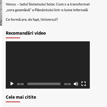
Venus – Iadul Sistemului Solar. Cum s-a transformat
„sora geamănă” a Pământului într-o lume infernală
Ce formă are, de fapt, Universul?
Recomandări video
Player
video
00:00
00:00
Cele mai citite