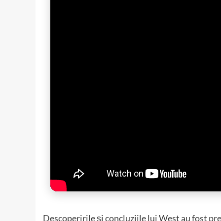
Descoperirile şi concluziile lui West au fost p