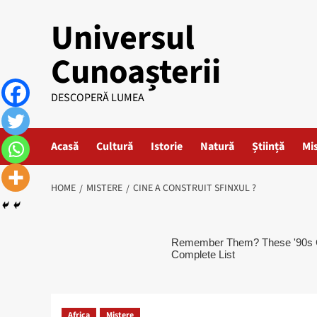
Skip
Universul
to
content
Cunoașterii
DESCOPERĂ LUMEA
Acasă
Cultură
Istorie
Natură
Știință
Mi
HOME
MISTERE
CINE A CONSTRUIT SFINXUL ?
Africa
Mistere