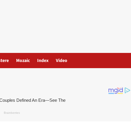
stere
Mozaic
Index
Video