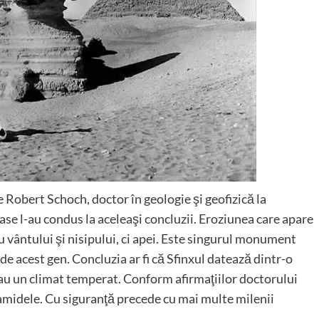
 Robert Schoch, doctor în geologie şi geofizică la
ase l-au condus la aceleaşi concluzii. Eroziunea care apare
nu vântului şi nisipului, ci apei. Este singurul monument
 de acest gen. Concluzia ar fi că Sfinxul datează dintr-o
eau un climat temperat. Conform afirmaţiilor doctorului
amidele. Cu siguranţă precede cu mai multe milenii