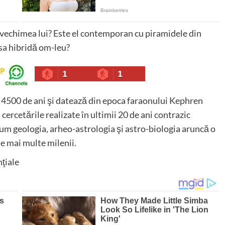
te vechimea lui? Este el contemporan cu piramidele din
 sa hibridă om-leu?
1
1
e 4500 de ani şi datează din epoca faraonului Kephren
 cercetările realizate în ultimii 20 de ani contrazic
ecum geologia, arheo-astrologia şi astro-biologia aruncă o
e mai multe milenii.
nţiale