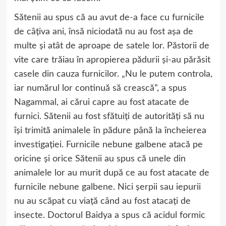
Sătenii au spus că au avut de-a face cu furnicile
de câțiva ani, însă niciodată nu au fost așa de
multe și atât de aproape de satele lor. Păstorii de
vite care trăiau în apropierea pădurii și-au părăsit
casele din cauza furnicilor. „Nu le putem controla,
iar numărul lor continuă să crească”, a spus
Nagammal, ai cărui capre au fost atacate de
furnici. Sătenii au fost sfătuiți de autorități să nu
își trimită animalele în pădure până la încheierea
investigației. Furnicile nebune galbene atacă pe
oricine și orice Sătenii au spus că unele din
animalele lor au murit după ce au fost atacate de
furnicile nebune galbene. Nici șerpii sau iepurii
nu au scăpat cu viață când au fost atacați de
insecte. Doctorul Baidya a spus că acidul formic