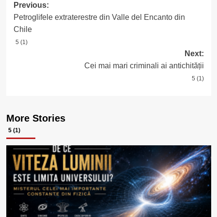
Post
Previous:
Petroglifele extraterestre din Valle del Encanto din
navigation
Chile
5 (1)
Next:
Cei mai mari criminali ai antichității
5 (1)
More Stories
5 (1)