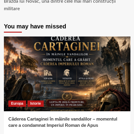
Brazda lui Novac, una dintre cele mai mari construcții
militare
You may have missed
Europa
Istorie
Căderea Cartaginei în mâinile vandalilor – momentul
care a condamnat Imperiul Roman de Apus