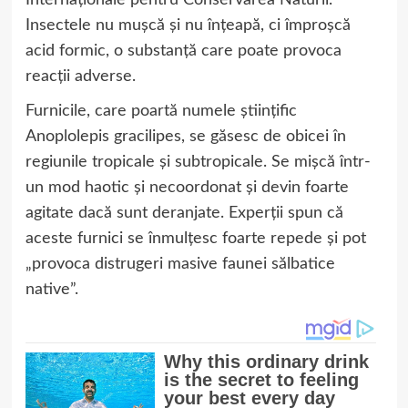
Internaționale pentru Conservarea Naturii.
Insectele nu mușcă și nu înțeapă, ci împroșcă
acid formic, o substanță care poate provoca
reacții adverse.
Furnicile, care poartă numele științific
Anoplolepis gracilipes, se găsesc de obicei în
regiunile tropicale și subtropicale. Se mișcă într-
un mod haotic și necoordonat și devin foarte
agitate dacă sunt deranjate. Experții spun că
aceste furnici se înmulțesc foarte repede și pot
„provoca distrugeri masive faunei sălbatice
native”.