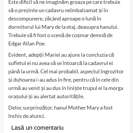
Este dificil să ne imaginăm groaza pe care trebuie
să o prezinte un cadavru neîmbalsamat și în
descompunere, zăcând aproape o lună în
dormitorul lui Mary de la etaj, deasupra hanului.
Trebuie să fi fost o scenă de coșmar demnă de
Edgar Allan Poe.
Evident, adepții Mariei au ajuns la concluzia că
sufletul ei nu avea să se întoarcă la cadavrul ei
până la urmă. Cel mai probabil, aspectul îngrozitor
și duhoarea i-au adus în fire, pentru că în cele din
urmă au venit și au dus în liniște trupul ei la morga
orașului și au alertat autoritățile.
Deloc surprinzător, hanul Mother Mary a fost
închis de atunci.
Lasă un comentariu