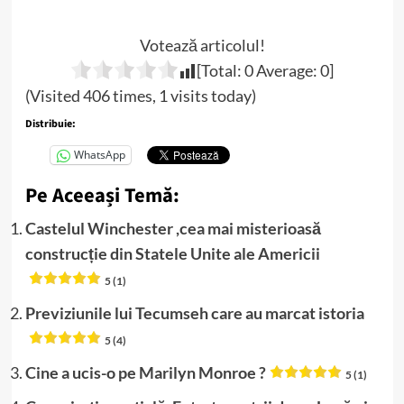
Votează articolul!
[Total:
0
Average:
0
]
(Visited 406 times, 1 visits today)
Distribuie:
WhatsApp
Pe Aceeași Temă:
Castelul Winchester ,cea mai misterioasă
construcție din Statele Unite ale Americii
5 (1)
Previziunile lui Tecumseh care au marcat istoria
5 (4)
Cine a ucis-o pe Marilyn Monroe ?
5 (1)