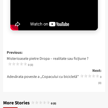
Post
Previous:
Misterioasele pietre Dropa – realitate sau ficțiune ?
navigation
0 (0)
Next:
Adevărata poveste a „Copacului cu bicicletă”
0
(0)
More Stories
0 (0)