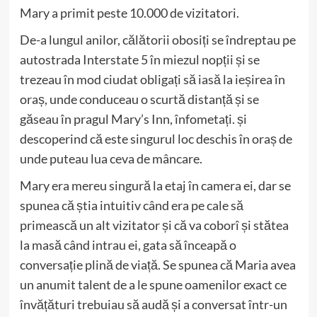
Mary a primit peste 10.000 de vizitatori.
De-a lungul anilor, călătorii obosiți se îndreptau pe
autostrada Interstate 5 în miezul nopții și se
trezeau în mod ciudat obligați să iasă la ieșirea în
oraș, unde conduceau o scurtă distanță și se
găseau în pragul Mary’s Inn, înfometați. și
descoperind că este singurul loc deschis în oraș de
unde puteau lua ceva de mâncare.
Mary era mereu singură la etaj în camera ei, dar se
spunea că știa intuitiv când era pe cale să
primească un alt vizitator și că va coborî și stătea
la masă când intrau ei, gata să înceapă o
conversație plină de viață. Se spunea că Maria avea
un anumit talent de a le spune oamenilor exact ce
învățături trebuiau să audă și a conversat într-un