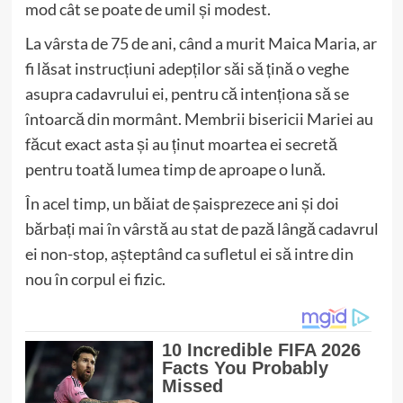
mod cât se poate de umil și modest.
La vârsta de 75 de ani, când a murit Maica Maria, ar
fi lăsat instrucțiuni adepților săi să țină o veghe
asupra cadavrului ei, pentru că intenționa să se
întoarcă din mormânt. Membrii bisericii Mariei au
făcut exact asta și au ținut moartea ei secretă
pentru toată lumea timp de aproape o lună.
În acel timp, un băiat de șaisprezece ani și doi
bărbați mai în vârstă au stat de pază lângă cadavrul
ei non-stop, așteptând ca sufletul ei să intre din
nou în corpul ei fizic.