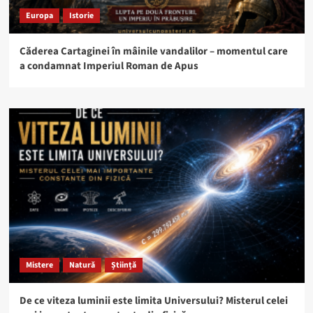
Europa
Istorie
Căderea Cartaginei în mâinile vandalilor – momentul care
a condamnat Imperiul Roman de Apus
Mistere
Natură
Știință
De ce viteza luminii este limita Universului? Misterul celei