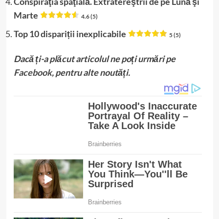
Conspiraţia spaţială. Extratereştrii de pe Lună şi
Marte
4.6 (5)
Top 10 dispariții inexplicabile
5 (5)
Dacă ți-a plăcut articolul ne poți urmări pe
Facebook
, pentru alte noutăți.