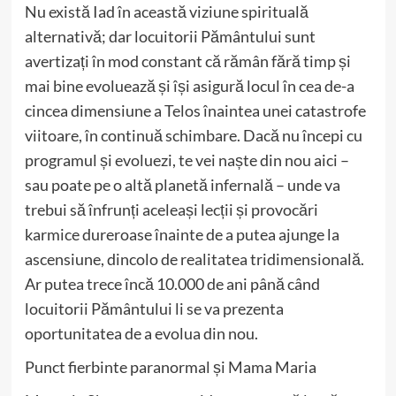
Nu există Iad în această viziune spirituală
alternativă; dar locuitorii Pământului sunt
avertizați în mod constant că rămân fără timp și
mai bine evoluează și își asigură locul în cea de-a
cincea dimensiune a Telos înaintea unei catastrofe
viitoare, în continuă schimbare. Dacă nu începi cu
programul și evoluezi, te vei naște din nou aici –
sau poate pe o altă planetă infernală – unde va
trebui să înfrunți aceleași lecții și provocări
karmice dureroase înainte de a putea ajunge la
ascensiune, dincolo de realitatea tridimensională.
Ar putea trece încă 10.000 de ani până când
locuitorii Pământului li se va prezenta
oportunitatea de a evolua din nou.
Punct fierbinte paranormal și Mama Maria