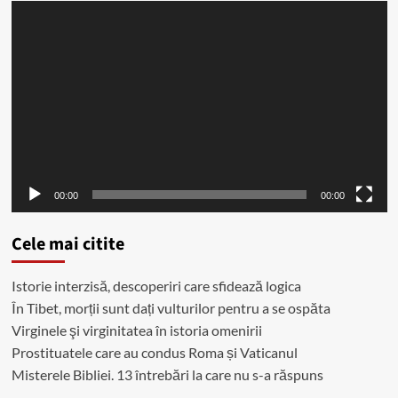
Player
video
00:00
00:00
Cele mai citite
Istorie interzisă, descoperiri care sfidează logica
În Tibet, morții sunt dați vulturilor pentru a se ospăta
Virginele şi virginitatea în istoria omenirii
Prostituatele care au condus Roma și Vaticanul
Misterele Bibliei. 13 întrebări la care nu s-a răspuns