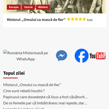
Europa
Istorie
Mistere
Misterul „Omului cu mască de fier”
5 (1)
Topul zilei
Misterul „Omului cu mască de fier”
Cine sunt rebelii houthi ?
Papirusul care dovedește că Iisus a fost căsătorit…
De ce femeile par că îmbătrânesc mai repede, dar…
Legenda lui Johnny Cash