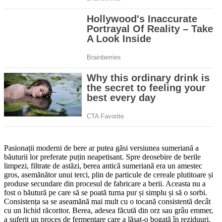
Pasionații moderni de bere ar putea găsi versiunea sumeriană a
băuturii lor preferate puțin neapetisant. Spre deosebire de berile
limpezi, filtrate de astăzi, berea antică sumeriană era un amestec
gros, asemănător unui terci, plin de particule de cereale plutitoare și
produse secundare din procesul de fabricare a berii. Aceasta nu a
fost o băutură pe care să se poată turna pur și simplu și să o sorbi.
Consistența sa se aseamănă mai mult cu o tocană consistentă decât
cu un lichid răcoritor. Berea, adesea făcută din orz sau grâu emmer,
a suferit un proces de fermentare care a lăsat-o bogată în reziduuri.