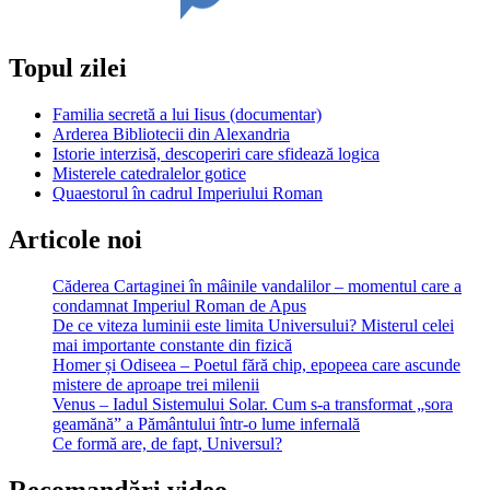
Topul zilei
Familia secretă a lui Iisus (documentar)
Arderea Bibliotecii din Alexandria
Istorie interzisă, descoperiri care sfidează logica
Misterele catedralelor gotice
Quaestorul în cadrul Imperiului Roman
Articole noi
Căderea Cartaginei în mâinile vandalilor – momentul care a
condamnat Imperiul Roman de Apus
De ce viteza luminii este limita Universului? Misterul celei
mai importante constante din fizică
Homer și Odiseea – Poetul fără chip, epopeea care ascunde
mistere de aproape trei milenii
Venus – Iadul Sistemului Solar. Cum s-a transformat „sora
geamănă” a Pământului într-o lume infernală
Ce formă are, de fapt, Universul?
Recomandări video