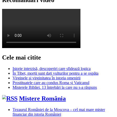
Cele mai citite
Istorie interzisă, descoperiri care sfidează logica
În Tibet, morții sunt dați vulturilor pentru a se ospăta
Virginele şi virginitatea în istoria omenirii
Prostituatele care au condus Roma și Vaticanul
Misterele Bibliei. 13 întrebări la care nu s-a răspuns
Mistere România
Tezaurul României de la Moscova – cel mai mare mister
financiar din istoria României