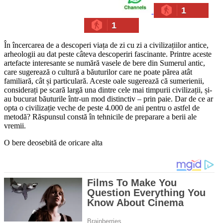
1
1
În încercarea de a descoperi viața de zi cu zi a civilizațiilor antice,
arheologii au dat peste câteva descoperiri fascinante. Printre aceste
artefacte interesante se numără vasele de bere din Sumerul antic,
care sugerează o cultură a băuturilor care ne poate părea atât
familiară, cât și particulară. Aceste oale sugerează că sumerienii,
considerați pe scară largă una dintre cele mai timpurii civilizații, și-
au bucurat băuturile într-un mod distinctiv – prin paie. Dar de ce ar
opta o civilizație veche de peste 4.000 de ani pentru o astfel de
metodă? Răspunsul constă în tehnicile de preparare a berii ale
vremii.
O bere deosebită de oricare alta