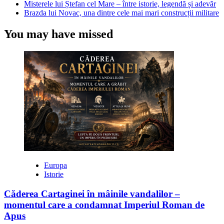
Misterele lui Ștefan cel Mare – între istorie, legendă și adevăr
Brazda lui Novac, una dintre cele mai mari construcții militare
You may have missed
Europa
Istorie
Căderea Cartaginei în mâinile vandalilor –
momentul care a condamnat Imperiul Roman de
Apus