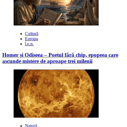
Cultură
Europa
î.e.n.
Homer și Odiseea – Poetul fără chip, epopeea care
ascunde mistere de aproape trei milenii
Natură