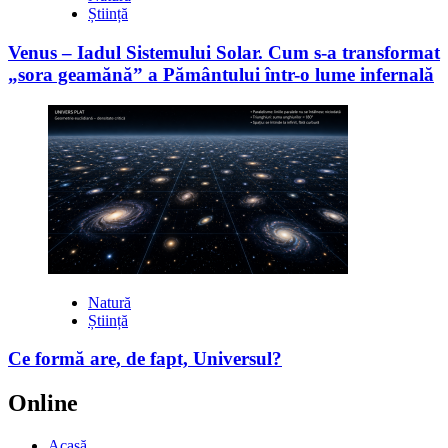
Știință
Venus – Iadul Sistemului Solar. Cum s-a transformat
„sora geamănă” a Pământului într-o lume infernală
Natură
Știință
Ce formă are, de fapt, Universul?
Online
Acasă