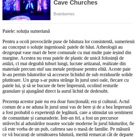
Paiele: soluția sumeriană
Pentru a ocoli provocările puse de băutura lor consistentă, sumerienii
au conceput o soluție ingenioasă: paiele de băut. Arheologii au
dezgropat vase mari de bere comunale cu mai multe paie ieșind din
margine. Acestea nu erau paiele de plastic de unică folosință de
astăzi, ci mai degrabă tuburi lungi, lucrate artizanal, realizate din
materiale precum stuf sau metale prețioase pentru elită. Aceste paie
le-au permis băutorilor să acceseze lichidul de sub reziduurile solide
plutitoare. Un grup s-ar putea strânge în jurul unei oale, fiecare cu
paiele lui, și să se bucure de bere împreună, ocolind resturile
granulare și ajungând direct la aurul lichid de dedesubt.
Prezența acestor paie nu era doar funcțională; era și cultural. Actul
comun de a ne aduna în jurul unui vas de bere și de a bea împreună
a fost probabil o experiență de legătură, care a stimulat un sentiment
de comunitate și camaraderie. Într-un fel, a fost un precursor
străvechi al adunărilor noastre sociale moderne în jurul băuturilor, fie
că este vorba de un pub, cafenea sau o masă de familie. Pe măsură
ce vă bucurați de următoarea băutură, merită remarcat cât de departe