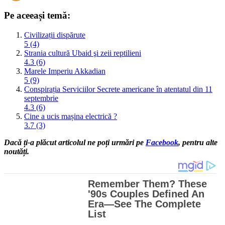
Pe aceeași temă:
Civilizații dispărute
5 (4)
Strania cultură Ubaid şi zeii reptilieni
4.3 (6)
Marele Imperiu Akkadian
5 (9)
Conspirația Serviciilor Secrete americane în atentatul din 11
septembrie
4.3 (6)
Cine a ucis mașina electrică ?
3.7 (3)
Dacă ți-a plăcut articolul ne poți urmări pe
Facebook
, pentru alte
noutăți.