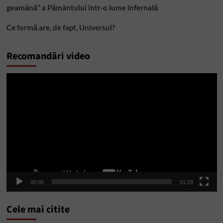
geamănă” a Pământului într-o lume infernală
Ce formă are, de fapt, Universul?
Recomandări video
Player
video
00:00
01:29
Cele mai citite