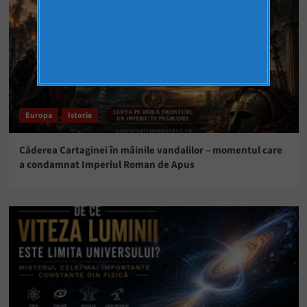
Europa
Istorie
Căderea Cartaginei în mâinile vandalilor – momentul care
a condamnat Imperiul Roman de Apus