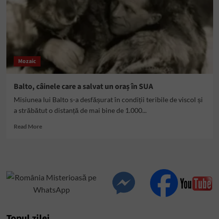
Mozaic
Balto, câinele care a salvat un oraș în SUA
Misiunea lui Balto s-a desfășurat în condiții teribile de viscol și
a străbătut o distanță de mai bine de 1.000...
Read
Read More
more
about
Balto,
câinele
care
a
salvat
un
oraș
Topul zilei
în