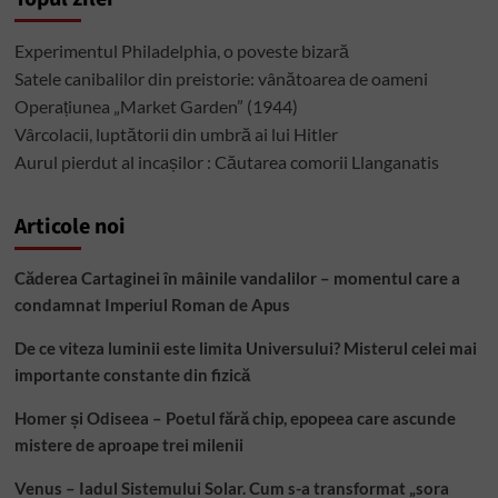
SUA
Experimentul Philadelphia, o poveste bizară
Satele canibalilor din preistorie: vânătoarea de oameni
Operațiunea „Market Garden” (1944)
Vârcolacii, luptătorii din umbră ai lui Hitler
Aurul pierdut al incașilor : Căutarea comorii Llanganatis
Articole noi
Căderea Cartaginei în mâinile vandalilor – momentul care a
condamnat Imperiul Roman de Apus
De ce viteza luminii este limita Universului? Misterul celei mai
importante constante din fizică
Homer și Odiseea – Poetul fără chip, epopeea care ascunde
mistere de aproape trei milenii
Venus – Iadul Sistemului Solar. Cum s-a transformat „sora