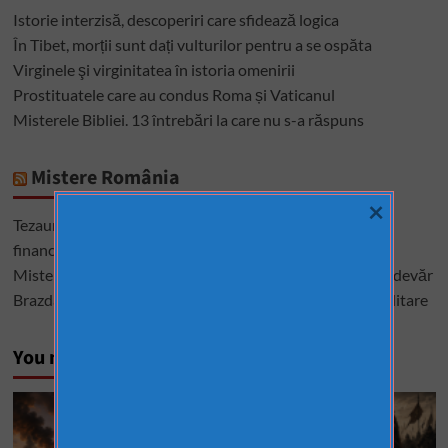
Istorie interzisă, descoperiri care sfidează logica
În Tibet, morții sunt dați vulturilor pentru a se ospăta
Virginele şi virginitatea în istoria omenirii
Prostituatele care au condus Roma și Vaticanul
Misterele Bibliei. 13 întrebări la care nu s-a răspuns
Mistere România
×
Tezaurul României de la Moscova – cel mai mare mister
financiar din istoria României
Misterele lui Ștefan cel Mare – între istorie, legendă și adevăr
Brazda lui Novac, una dintre cele mai mari construcții militare
You may have missed