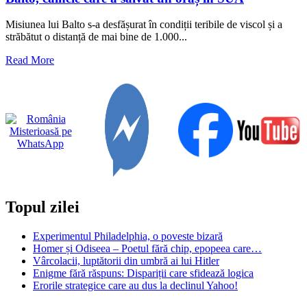
Misiunea lui Balto s-a desfășurat în condiții teribile de viscol și a
străbătut o distanță de mai bine de 1.000...
Read
Read More
more
about
Balto,
câinele
care
a
salvat
un
oraș
în
SUA
Topul zilei
Experimentul Philadelphia, o poveste bizară
Homer și Odiseea – Poetul fără chip, epopeea care…
Vârcolacii, luptătorii din umbră ai lui Hitler
Enigme fără răspuns: Dispariții care sfidează logica
Erorile strategice care au dus la declinul Yahoo!