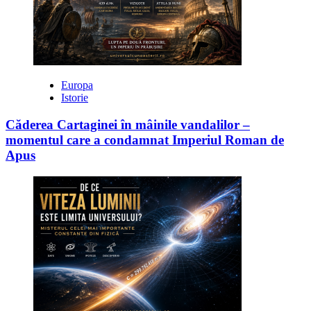
Europa
Istorie
Căderea Cartaginei în mâinile vandalilor –
momentul care a condamnat Imperiul Roman de
Apus