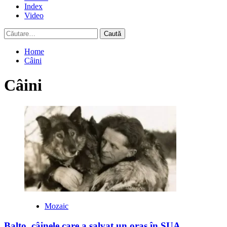
Index
Video
Caută
după:
Home
Câini
Câini
Mozaic
Balto, câinele care a salvat un oraș în SUA