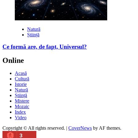
Natură
Știință
Ce formă are, de fapt, Universul?
Online
Acasă
Cultură
Istorie
Natură
Știință
Mistere
Mozaic
Index
Video
Copyright © All rights reserved.
|
CoverNews
by AF themes.
3