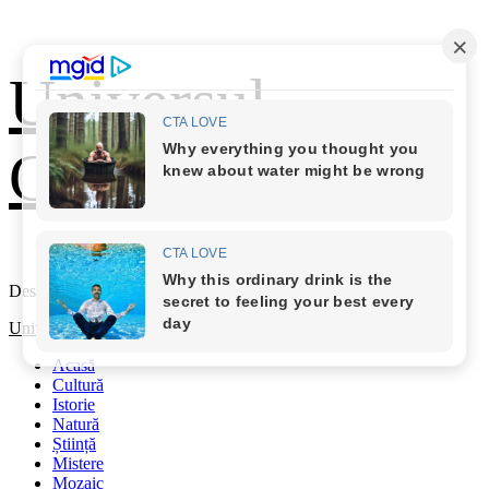
Skip
Universul
to
content
Cunoașterii
Descoperă Lumea
Primary
Universul Cunoașterii
Menu
Acasă
Cultură
Istorie
Natură
Știință
Mistere
Mozaic