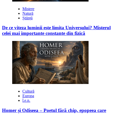
Mistere
Natură
Știință
De ce viteza luminii este limita Universului? Misterul
celei mai importante constante din fizică
Cultură
Europa
î.e.n.
Homer și Odiseea – Poetul fără chip, epopeea care