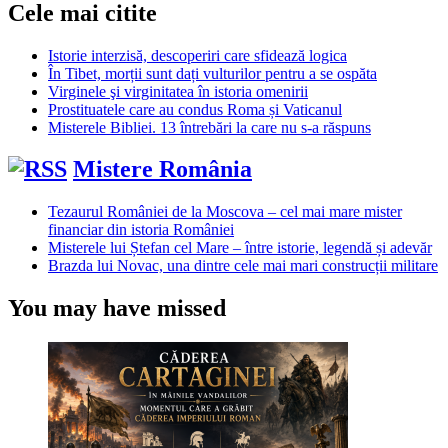
Cele mai citite
Istorie interzisă, descoperiri care sfidează logica
În Tibet, morții sunt dați vulturilor pentru a se ospăta
Virginele şi virginitatea în istoria omenirii
Prostituatele care au condus Roma și Vaticanul
Misterele Bibliei. 13 întrebări la care nu s-a răspuns
Mistere România
Tezaurul României de la Moscova – cel mai mare mister
financiar din istoria României
Misterele lui Ștefan cel Mare – între istorie, legendă și adevăr
Brazda lui Novac, una dintre cele mai mari construcții militare
You may have missed