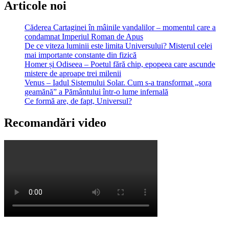
Articole noi
Căderea Cartaginei în mâinile vandalilor – momentul care a
condamnat Imperiul Roman de Apus
De ce viteza luminii este limita Universului? Misterul celei
mai importante constante din fizică
Homer și Odiseea – Poetul fără chip, epopeea care ascunde
mistere de aproape trei milenii
Venus – Iadul Sistemului Solar. Cum s-a transformat „sora
geamănă” a Pământului într-o lume infernală
Ce formă are, de fapt, Universul?
Recomandări video