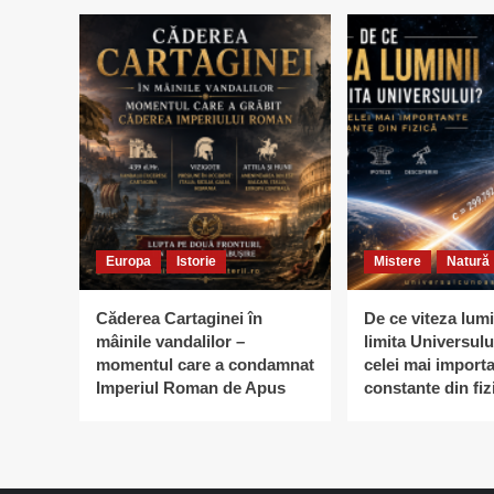
Europa
Istorie
Mistere
Natură
Căderea Cartaginei în
De ce viteza lumi
mâinile vandalilor –
limita Universulu
momentul care a condamnat
celei mai import
Imperiul Roman de Apus
constante din fiz