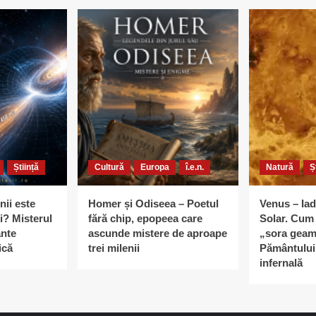
Știință
Cultură
Europa
î.e.n.
Natură
Ș
nii este
Homer și Odiseea – Poetul
Venus – Iad
i? Misterul
fără chip, epopeea care
Solar. Cum 
ante
ascunde mistere de aproape
„sora geam
ică
trei milenii
Pământului 
infernală