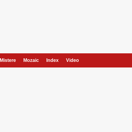
Mistere
Mozaic
Index
Video