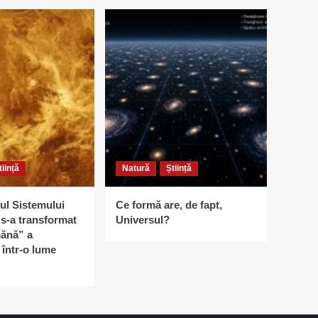
tiință
Natură
Știință
ul Sistemului
Ce formă are, de fapt,
s-a transformat
Universul?
ănă” a
într-o lume