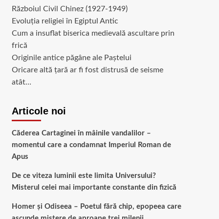
Războiul Civil Chinez (1927-1949)
Evoluția religiei în Egiptul Antic
Cum a insuflat biserica medievală ascultare prin
frică
Originile antice păgâne ale Paștelui
Oricare altă țară ar fi fost distrusă de seisme
atât…
Articole noi
Căderea Cartaginei în mâinile vandalilor –
momentul care a condamnat Imperiul Roman de
Apus
De ce viteza luminii este limita Universului?
Misterul celei mai importante constante din fizică
Homer și Odiseea – Poetul fără chip, epopeea care
ascunde mistere de aproape trei milenii