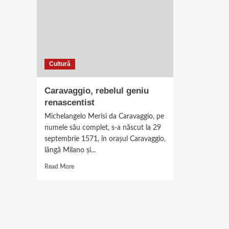
Cultură
Caravaggio, rebelul geniu
renascentist
Michelangelo Merisi da Caravaggio, pe
numele său complet, s-a născut la 29
septembrie 1571, în oraşul Caravaggio,
lângă Milano şi...
Read
Read More
more
about
Caravaggio,
rebelul
geniu
renascentist