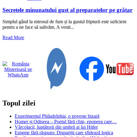
Secretele minunatului gust al preparatelor pe grătar
Simplul gând la mirosul de fum și la gustul fripturii este suficient
pentru a ne face să salivăm. A venit...
Read
Read More
more
about
Secretele
minunatului
gust
al
preparatelor
pe
grătar
Topul zilei
Experimentul Philadelphia, o poveste bizară
Homer și Odiseea – Poetul fără chip, epopeea care…
Vârcolacii, luptătorii din umbră ai lui Hitler
Enigme fără răspuns: Dispariții care sfidează logica