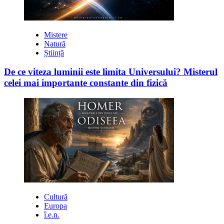
Mistere
Natură
Știință
De ce viteza luminii este limita Universului? Misterul
celei mai importante constante din fizică
Cultură
Europa
î.e.n.