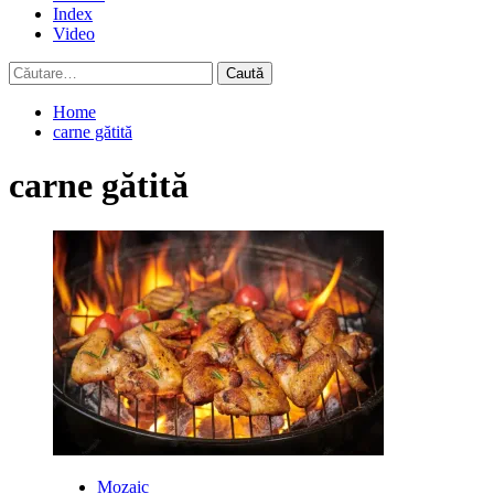
Index
Video
Caută
după:
Home
carne gătită
carne gătită
Mozaic