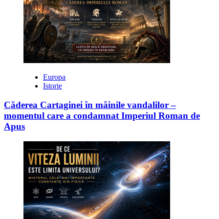
Europa
Istorie
Căderea Cartaginei în mâinile vandalilor –
momentul care a condamnat Imperiul Roman de
Apus