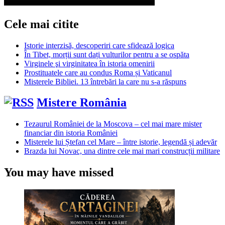
Cele mai citite
Istorie interzisă, descoperiri care sfidează logica
În Tibet, morții sunt dați vulturilor pentru a se ospăta
Virginele şi virginitatea în istoria omenirii
Prostituatele care au condus Roma și Vaticanul
Misterele Bibliei. 13 întrebări la care nu s-a răspuns
Mistere România
Tezaurul României de la Moscova – cel mai mare mister
financiar din istoria României
Misterele lui Ștefan cel Mare – între istorie, legendă și adevăr
Brazda lui Novac, una dintre cele mai mari construcții militare
You may have missed