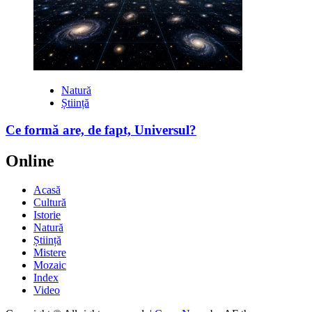
Natură
Știință
Ce formă are, de fapt, Universul?
Online
Acasă
Cultură
Istorie
Natură
Știință
Mistere
Mozaic
Index
Video