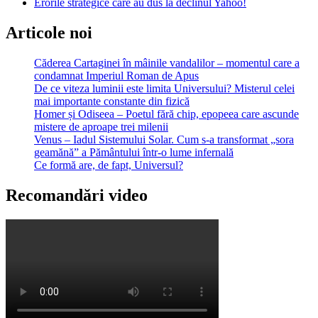
Erorile strategice care au dus la declinul Yahoo!
Articole noi
Căderea Cartaginei în mâinile vandalilor – momentul care a
condamnat Imperiul Roman de Apus
De ce viteza luminii este limita Universului? Misterul celei
mai importante constante din fizică
Homer și Odiseea – Poetul fără chip, epopeea care ascunde
mistere de aproape trei milenii
Venus – Iadul Sistemului Solar. Cum s-a transformat „sora
geamănă” a Pământului într-o lume infernală
Ce formă are, de fapt, Universul?
Recomandări video