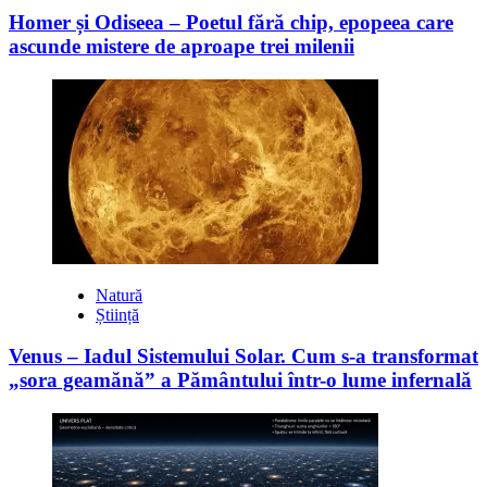
Homer și Odiseea – Poetul fără chip, epopeea care
ascunde mistere de aproape trei milenii
Natură
Știință
Venus – Iadul Sistemului Solar. Cum s-a transformat
„sora geamănă” a Pământului într-o lume infernală