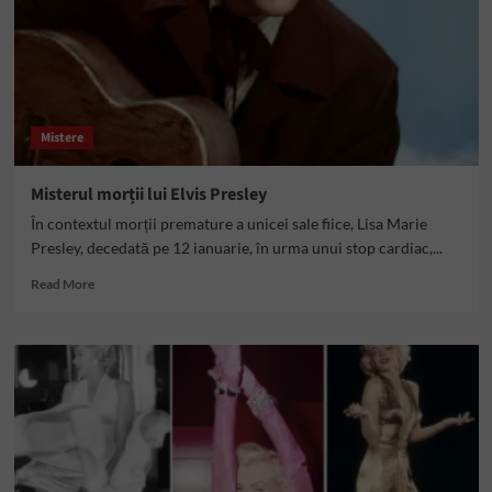
Mistere
Misterul morții lui Elvis Presley
În contextul morții premature a unicei sale fiice, Lisa Marie
Presley, decedată pe 12 ianuarie, în urma unui stop cardiac,...
Read
Read More
more
about
Misterul
morții
lui
Elvis
Presley