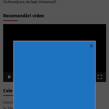
Ce formă are, de fapt, Universul?
Recomandări video
Player
video
×
00:00
01:29
Cele mai citite
Istorie interzisă, descoperiri care sfidează logica
În Tibet, morții sunt dați vulturilor pentru a se ospăta