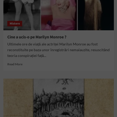
Mistere
Cine a ucis-o pe Marilyn Monroe ?
Ultimele ore de viață ale actriței Marilyn Monroe au fost
reconstituite pe baza unor înregistrări nemaiauzite, resuscitând
teoria conspirației față...
Read
Read More
more
about
Cine
a
ucis-
o
pe
Marilyn
Monroe
?