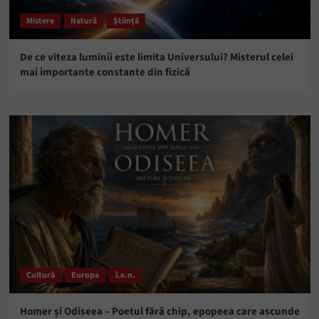
Mistere
Natură
Știință
De ce viteza luminii este limita Universului? Misterul celei
mai importante constante din fizică
Cultură
Europa
î.e.n.
Homer și Odiseea – Poetul fără chip, epopeea care ascunde