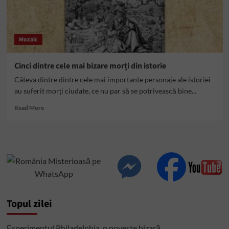
Mozaic
Cinci dintre cele mai bizare morți din istorie
Câteva dintre dintre cele mai importante personaje ale istoriei
au suferit morți ciudate, ce nu par să se potrivească bine...
Read
Read More
more
about
Cinci
dintre
cele
mai
bizare
morți
din
Topul zilei
istorie
Experimentul Philadelphia, o poveste bizară