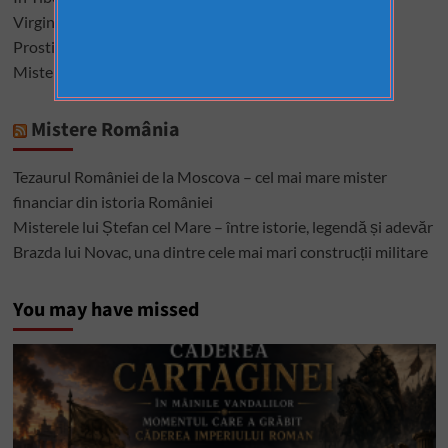
Virginele şi virginitatea în istoria omenirii
Prostituatele care au condus Roma și Vaticanul
Misterele Bibliei. 13 întrebări la care nu s-a răspuns
Mistere România
Tezaurul României de la Moscova – cel mai mare mister
financiar din istoria României
Misterele lui Ștefan cel Mare – între istorie, legendă și adevăr
Brazda lui Novac, una dintre cele mai mari construcții militare
You may have missed