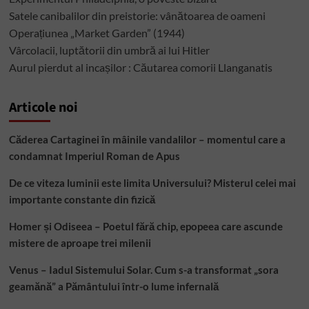
Satele canibalilor din preistorie: vânătoarea de oameni
Operațiunea „Market Garden” (1944)
Vârcolacii, luptătorii din umbră ai lui Hitler
Aurul pierdut al incașilor : Căutarea comorii Llanganatis
Articole noi
Căderea Cartaginei în mâinile vandalilor – momentul care a
condamnat Imperiul Roman de Apus
De ce viteza luminii este limita Universului? Misterul celei mai
importante constante din fizică
Homer și Odiseea – Poetul fără chip, epopeea care ascunde
mistere de aproape trei milenii
Venus – Iadul Sistemului Solar. Cum s-a transformat „sora
geamănă” a Pământului într-o lume infernală