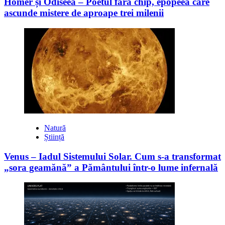
Homer și Odiseea – Poetul fără chip, epopeea care
ascunde mistere de aproape trei milenii
Natură
Știință
Venus – Iadul Sistemului Solar. Cum s-a transformat
„sora geamănă” a Pământului într-o lume infernală