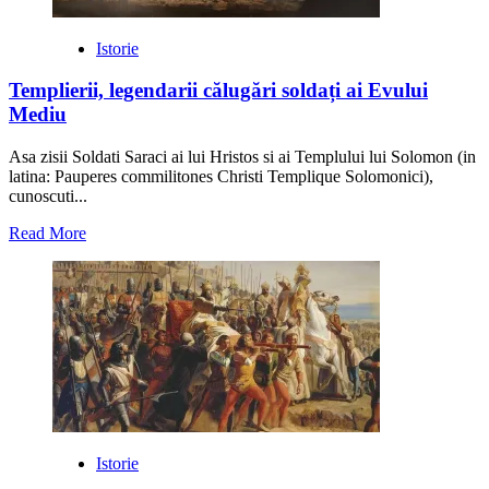
Istorie
Templierii, legendarii călugări soldați ai Evului
Mediu
Asa zisii Soldati Saraci ai lui Hristos si ai Templului lui Solomon (in
latina: Pauperes commilitones Christi Templique Solomonici),
cunoscuti...
Read
Read More
more
about
Templierii,
legendarii
călugări
soldați
ai
Evului
Mediu
Istorie