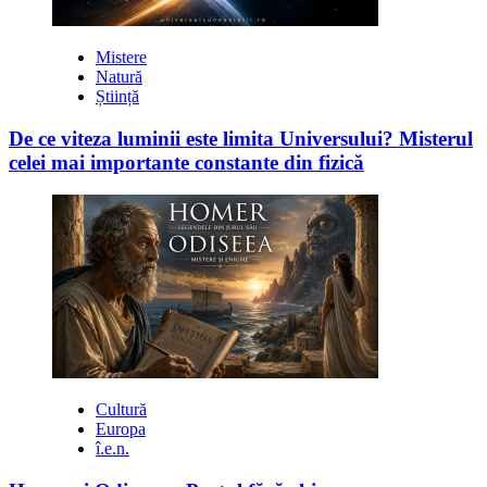
Mistere
Natură
Știință
De ce viteza luminii este limita Universului? Misterul
celei mai importante constante din fizică
Cultură
Europa
î.e.n.