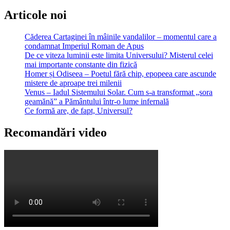
Articole noi
Căderea Cartaginei în mâinile vandalilor – momentul care a
condamnat Imperiul Roman de Apus
De ce viteza luminii este limita Universului? Misterul celei
mai importante constante din fizică
Homer și Odiseea – Poetul fără chip, epopeea care ascunde
mistere de aproape trei milenii
Venus – Iadul Sistemului Solar. Cum s-a transformat „sora
geamănă” a Pământului într-o lume infernală
Ce formă are, de fapt, Universul?
Recomandări video