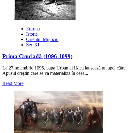
Europa
Istorie
Orientul Mijlociu
Sec.XI
Prima Cruciadă (1096-1099)
La 27 noiembrie 1095, papa Urban al II-lea lansează un apel către
Apusul creştin care se va materializa în ceea...
Read
Read More
more
about
Prima
Cruciadă
(1096-
1099)