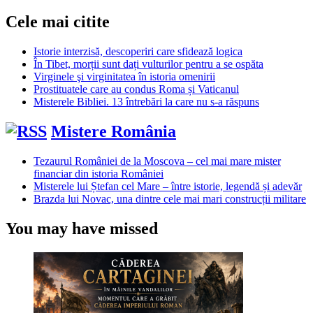
Cele mai citite
Istorie interzisă, descoperiri care sfidează logica
În Tibet, morții sunt dați vulturilor pentru a se ospăta
Virginele şi virginitatea în istoria omenirii
Prostituatele care au condus Roma și Vaticanul
Misterele Bibliei. 13 întrebări la care nu s-a răspuns
Mistere România
Tezaurul României de la Moscova – cel mai mare mister
financiar din istoria României
Misterele lui Ștefan cel Mare – între istorie, legendă și adevăr
Brazda lui Novac, una dintre cele mai mari construcții militare
You may have missed