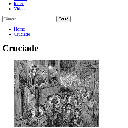
Index
Video
Caută
după:
Home
Cruciade
Cruciade