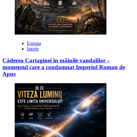
Europa
Istorie
Căderea Cartaginei în mâinile vandalilor –
momentul care a condamnat Imperiul Roman de
Apus