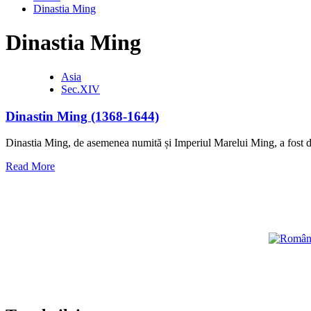
Dinastia Ming
Dinastia Ming
Asia
Sec.XIV
Dinastin Ming (1368-1644)
Dinastia Ming, de asemenea numită și Imperiul Marelui Ming, a fost di
Read
Read More
more
about
Dinastin
Ming
(1368-
1644)