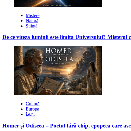
Mistere
Natură
Știință
De ce viteza luminii este limita Universului? Misterul 
Cultură
Europa
î.e.n.
Homer și Odiseea – Poetul fără chip, epopeea care asc