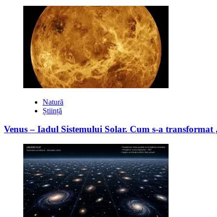
Natură
Știință
Venus – Iadul Sistemului Solar. Cum s-a transformat