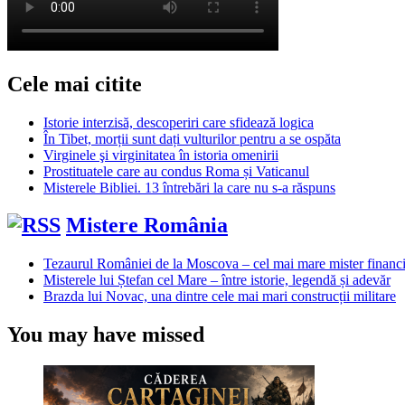
Cele mai citite
Istorie interzisă, descoperiri care sfidează logica
În Tibet, morții sunt dați vulturilor pentru a se ospăta
Virginele şi virginitatea în istoria omenirii
Prostituatele care au condus Roma și Vaticanul
Misterele Bibliei. 13 întrebări la care nu s-a răspuns
Mistere România
Tezaurul României de la Moscova – cel mai mare mister financi
Misterele lui Ștefan cel Mare – între istorie, legendă și adevăr
Brazda lui Novac, una dintre cele mai mari construcții militare
You may have missed