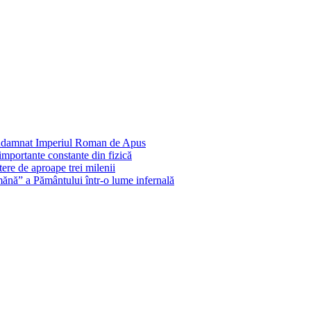
condamnat Imperiul Roman de Apus
importante constante din fizică
ere de aproape trei milenii
ănă” a Pământului într-o lume infernală