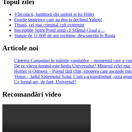
Topul zilei
Vârcolacii, luptătorii din umbră ai lui Hitler
Erorile strategice care au dus la declinul Yahoo!
Thugii, cel mai criminal cult extremist
Inscripțiile Spirit Pond arată că Sfântul Graal a…
Statuie de 11.600 de ani vechime, descoperită în Rusia
Articole noi
Căderea Cartaginei în mâinile vandalilor – momentul care a 
De ce viteza luminii este limita Universului? Misterul celei mai 
Homer și Odiseea – Poetul fără chip, epopeea care ascunde mist
Venus – Iadul Sistemului Solar. Cum s-a transformat „sora geam
Ce formă are, de fapt, Universul?
Recomandări video