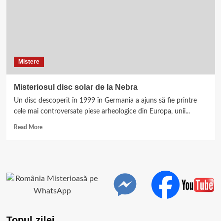
Mistere
Misteriosul disc solar de la Nebra
Un disc descoperit în 1999 în Germania a ajuns să fie printre
cele mai controversate piese arheologice din Europa, unii...
Read
Read More
more
about
Misteriosul
disc
solar
de
la
Nebra
Topul zilei