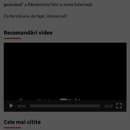
geamănă” a Pământului într-o lume infernală
Ce formă are, de fapt, Universul?
Recomandări video
Player
video
00:00
01:29
Cele mai citite