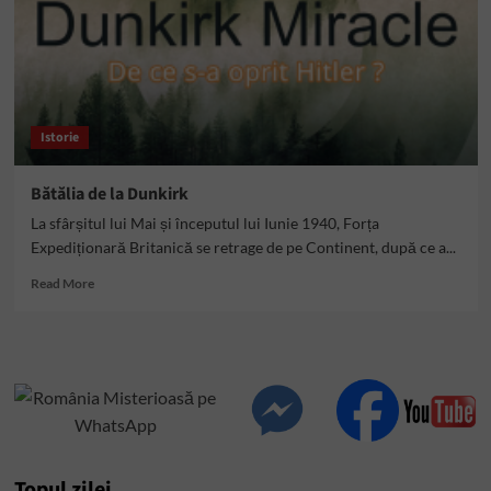
Istorie
Bătălia de la Dunkirk
La sfârșitul lui Mai și începutul lui Iunie 1940, Forța
Expediționară Britanică se retrage de pe Continent, după ce a...
Read
Read More
more
about
Bătălia
de
la
Dunkirk
Topul zilei