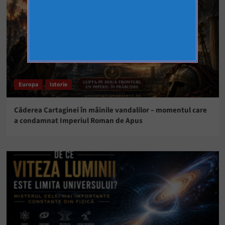
Europa
Istorie
Căderea Cartaginei în mâinile vandalilor – momentul care
a condamnat Imperiul Roman de Apus