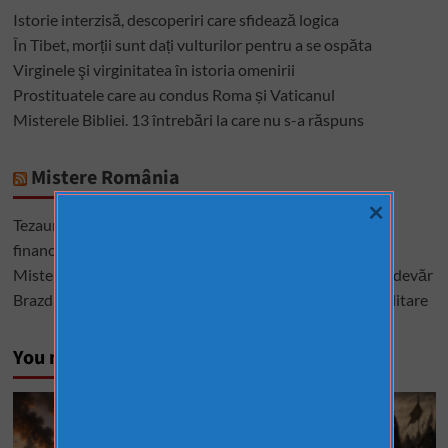
Istorie interzisă, descoperiri care sfidează logica
În Tibet, morții sunt dați vulturilor pentru a se ospăta
Virginele şi virginitatea în istoria omenirii
Prostituatele care au condus Roma și Vaticanul
Misterele Bibliei. 13 întrebări la care nu s-a răspuns
Mistere România
×
Tezaurul României de la Moscova – cel mai mare mister
financiar din istoria României
Misterele lui Ștefan cel Mare – între istorie, legendă și adevăr
Brazda lui Novac, una dintre cele mai mari construcții militare
You may have missed