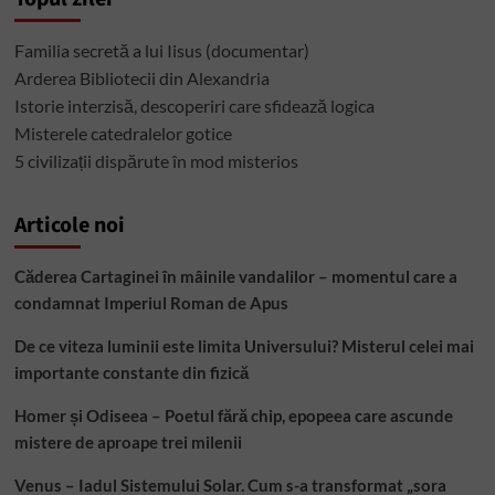
Familia secretă a lui Iisus (documentar)
Arderea Bibliotecii din Alexandria
Istorie interzisă, descoperiri care sfidează logica
Misterele catedralelor gotice
5 civilizații dispărute în mod misterios
Articole noi
Căderea Cartaginei în mâinile vandalilor – momentul care a
condamnat Imperiul Roman de Apus
De ce viteza luminii este limita Universului? Misterul celei mai
importante constante din fizică
Homer și Odiseea – Poetul fără chip, epopeea care ascunde
mistere de aproape trei milenii
Venus – Iadul Sistemului Solar. Cum s-a transformat „sora