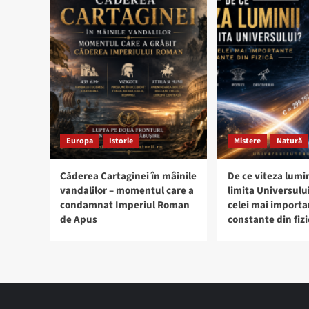
Europa
Istorie
Mistere
Natură
Căderea Cartaginei în mâinile
De ce viteza lumin
vandalilor – momentul care a
limita Universulu
condamnat Imperiul Roman
celei mai import
de Apus
constante din fizi