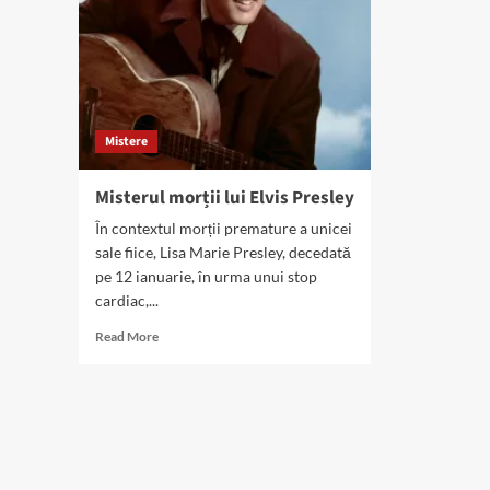
Mistere
Misterul morții lui Elvis Presley
În contextul morții premature a unicei
sale fiice, Lisa Marie Presley, decedată
pe 12 ianuarie, în urma unui stop
cardiac,...
Read
Read More
more
about
Misterul
morții
lui
Elvis
Presley