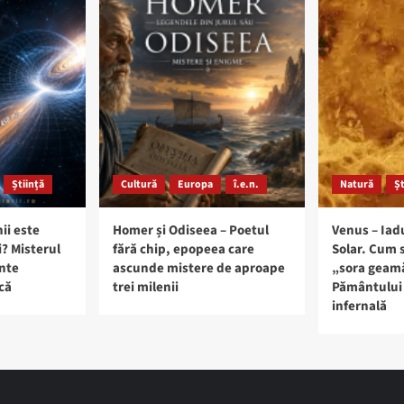
Știință
Cultură
Europa
î.e.n.
Natură
Șt
ii este
Homer și Odiseea – Poetul
Venus – Iad
i? Misterul
fără chip, epopeea care
Solar. Cum 
ante
ascunde mistere de aproape
„sora geam
că
trei milenii
Pământului 
infernală