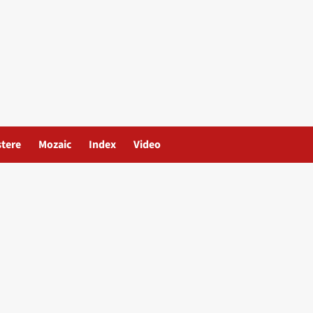
stere
Mozaic
Index
Video