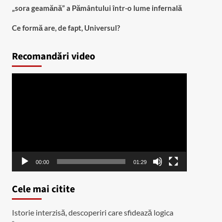
„sora geamănă” a Pământului într-o lume infernală
Ce formă are, de fapt, Universul?
Recomandări video
Player
video
00:00
01:29
Cele mai citite
Istorie interzisă, descoperiri care sfidează logica