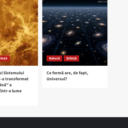
iință
Natură
Știință
ul Sistemului
Ce formă are, de fapt,
s-a transformat
Universul?
ănă” a
într-o lume