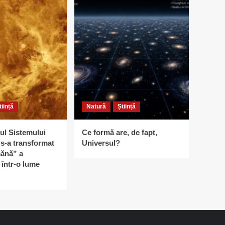
tiință
Natură
Știință
ul Sistemului
Ce formă are, de fapt,
s-a transformat
Universul?
ănă” a
într-o lume