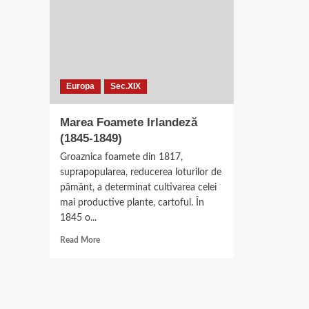
Europa
Sec.XIX
Marea Foamete Irlandeză
(1845-1849)
Groaznica foamete din 1817,
suprapopularea, reducerea loturilor de
pământ, a determinat cultivarea celei
mai productive plante, cartoful. În
1845 o...
Read
Read More
more
about
Marea
Foamete
Irlandeză