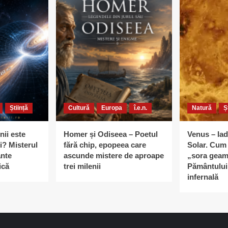
Știință
Cultură
Europa
î.e.n.
Natură
Ș
nii este
Homer și Odiseea – Poetul
Venus – Iad
i? Misterul
fără chip, epopeea care
Solar. Cum 
ante
ascunde mistere de aproape
„sora geam
ică
trei milenii
Pământului 
infernală