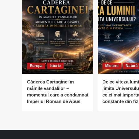
Europa
Istorie
Mistere
Natură
Căderea Cartaginei în
De ce viteza lumi
mâinile vandalilor –
limita Universulu
momentul care a condamnat
celei mai import
Imperiul Roman de Apus
constante din fiz