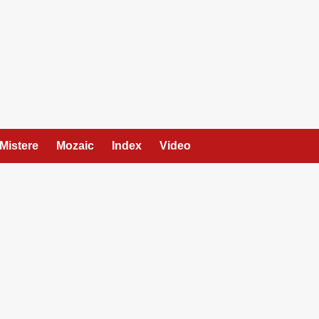
Mistere
Mozaic
Index
Video