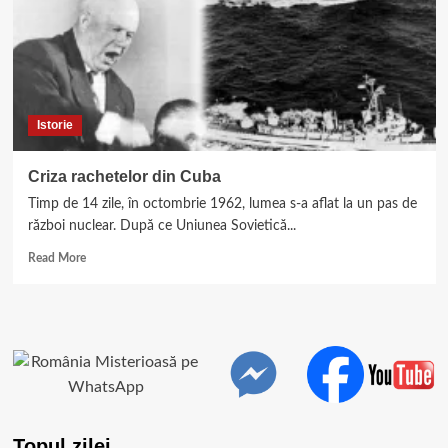
Istorie
Criza rachetelor din Cuba
Timp de 14 zile, în octombrie 1962, lumea s-a aflat la un pas de
război nuclear. După ce Uniunea Sovietică...
Read
Read More
more
about
Criza
rachetelor
din
Cuba
Topul zilei