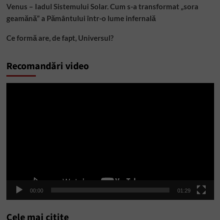
Venus – Iadul Sistemului Solar. Cum s-a transformat „sora
geamănă” a Pământului într-o lume infernală
Ce formă are, de fapt, Universul?
Recomandări video
Player
video
00:00
01:29
Cele mai citite