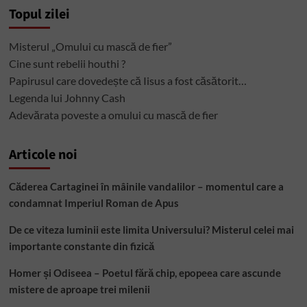
Topul zilei
Misterul „Omului cu mască de fier”
Cine sunt rebelii houthi ?
Papirusul care dovedește că Iisus a fost căsătorit…
Legenda lui Johnny Cash
Adevărata poveste a omului cu mască de fier
Articole noi
Căderea Cartaginei în mâinile vandalilor – momentul care a
condamnat Imperiul Roman de Apus
De ce viteza luminii este limita Universului? Misterul celei mai
importante constante din fizică
Homer și Odiseea – Poetul fără chip, epopeea care ascunde
mistere de aproape trei milenii