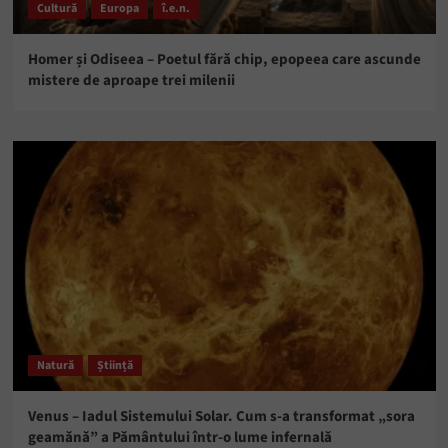
Cultură
Europa
î.e.n.
Homer și Odiseea – Poetul fără chip, epopeea care ascunde
mistere de aproape trei milenii
Natură
Știință
Venus – Iadul Sistemului Solar. Cum s-a transformat „sora
geamănă” a Pământului într-o lume infernală