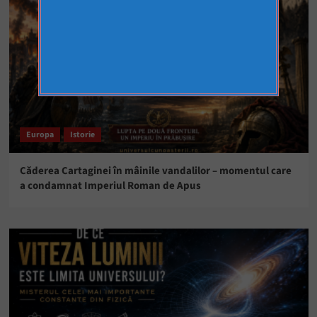
Europa
Istorie
Căderea Cartaginei în mâinile vandalilor – momentul care
a condamnat Imperiul Roman de Apus