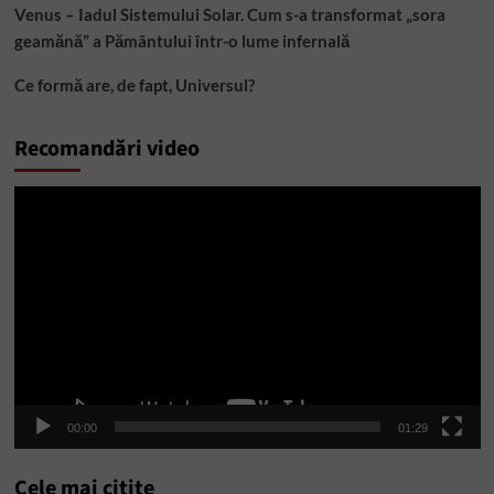
Venus – Iadul Sistemului Solar. Cum s-a transformat „sora
geamănă” a Pământului într-o lume infernală
Ce formă are, de fapt, Universul?
Recomandări video
Player
video
00:00
01:29
Cele mai citite