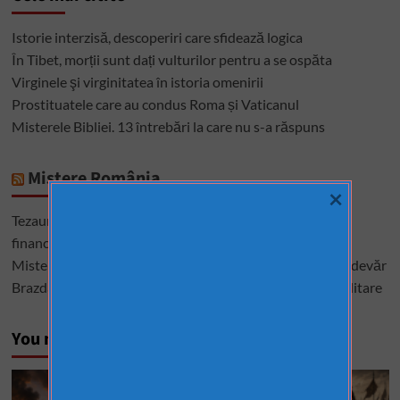
Istorie interzisă, descoperiri care sfidează logica
În Tibet, morții sunt dați vulturilor pentru a se ospăta
Virginele şi virginitatea în istoria omenirii
Prostituatele care au condus Roma și Vaticanul
Misterele Bibliei. 13 întrebări la care nu s-a răspuns
Mistere România
×
Tezaurul României de la Moscova – cel mai mare mister
financiar din istoria României
Misterele lui Ștefan cel Mare – între istorie, legendă și adevăr
Brazda lui Novac, una dintre cele mai mari construcții militare
You may have missed