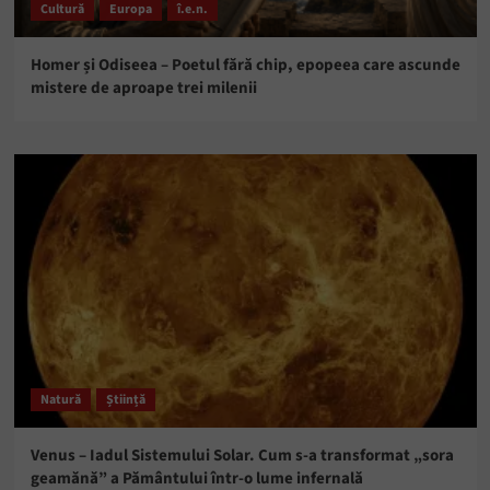
Cultură
Europa
î.e.n.
Homer și Odiseea – Poetul fără chip, epopeea care ascunde
mistere de aproape trei milenii
Natură
Știință
Venus – Iadul Sistemului Solar. Cum s-a transformat „sora
geamănă” a Pământului într-o lume infernală