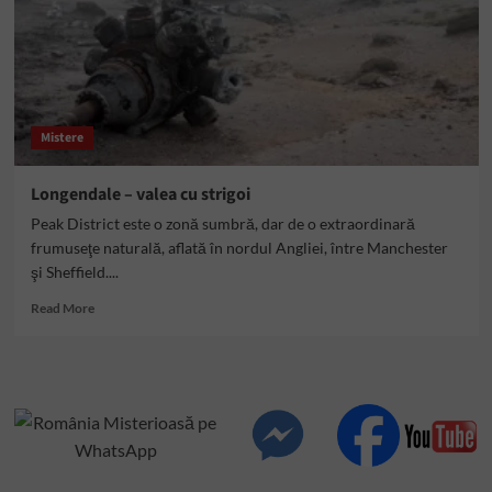
Mistere
Longendale – valea cu strigoi
Peak District este o zonă sumbră, dar de o extraordinară
frumuseţe naturală, aflată în nordul Angliei, între Manchester
şi Sheffield....
Read
Read More
more
about
Longendale
–
valea
cu
strigoi