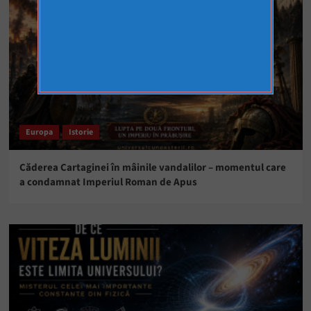
Europa
Istorie
Căderea Cartaginei în mâinile vandalilor – momentul care
a condamnat Imperiul Roman de Apus