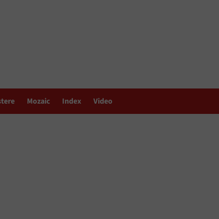
stere
Mozaic
Index
Video