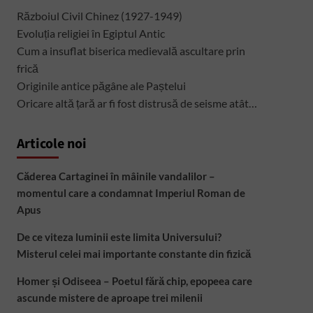
Războiul Civil Chinez (1927-1949)
Evoluția religiei în Egiptul Antic
Cum a insuflat biserica medievală ascultare prin
frică
Originile antice păgâne ale Paștelui
Oricare altă țară ar fi fost distrusă de seisme atât…
Articole noi
Căderea Cartaginei în mâinile vandalilor –
momentul care a condamnat Imperiul Roman de
Apus
De ce viteza luminii este limita Universului?
Misterul celei mai importante constante din fizică
Homer și Odiseea – Poetul fără chip, epopeea care
ascunde mistere de aproape trei milenii