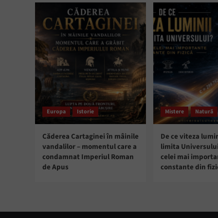
Europa
Istorie
Mistere
Natură
Căderea Cartaginei în mâinile
De ce viteza lumin
vandalilor – momentul care a
limita Universulu
condamnat Imperiul Roman
celei mai import
de Apus
constante din fizi