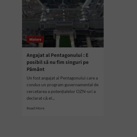
Mistere
Angajat al Pentagonului : E
posibil să nu fim singuri pe
Pământ
Un fost angajat al Pentagonului care a
condus un program guvernamental de
cercetarea a potențialelor OZN-uri a
declarat că el...
Read
Read More
more
about
Angajat
al
Pentagonului