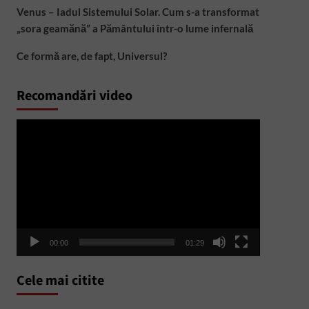
Venus – Iadul Sistemului Solar. Cum s-a transformat
„sora geamănă” a Pământului într-o lume infernală
Ce formă are, de fapt, Universul?
Recomandări video
Player
video
00:00
01:29
Cele mai citite