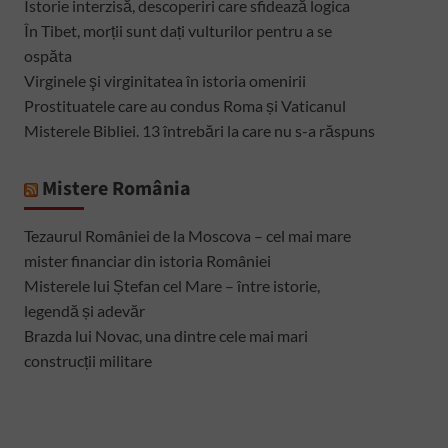
Istorie interzisă, descoperiri care sfidează logica
În Tibet, morții sunt dați vulturilor pentru a se
ospăta
Virginele şi virginitatea în istoria omenirii
Prostituatele care au condus Roma și Vaticanul
Misterele Bibliei. 13 întrebări la care nu s-a răspuns
Mistere România
Tezaurul României de la Moscova – cel mai mare
mister financiar din istoria României
Misterele lui Ștefan cel Mare – între istorie,
legendă și adevăr
Brazda lui Novac, una dintre cele mai mari
construcții militare