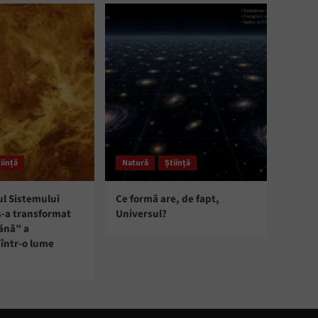
iință
Natură
Știință
ul Sistemului
Ce formă are, de fapt,
s-a transformat
Universul?
ănă” a
într-o lume