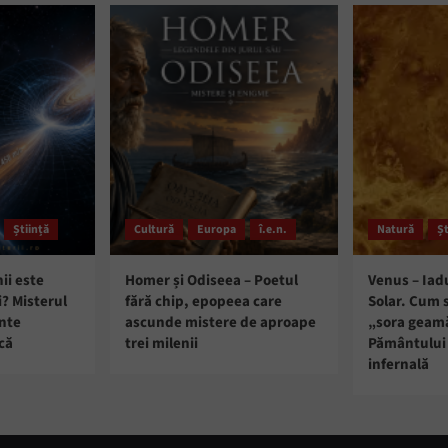
Știință
Cultură
Europa
î.e.n.
Natură
Șt
ii este
Homer și Odiseea – Poetul
Venus – Iad
i? Misterul
fără chip, epopeea care
Solar. Cum 
ante
ascunde mistere de aproape
„sora geam
că
trei milenii
Pământului 
infernală