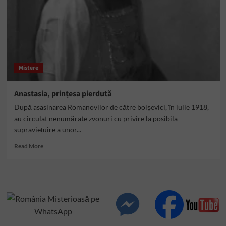
fost
otrăvit,
împușcat,
bătut
și
aruncat
în
Mistere
lac
Anastasia, prințesa pierdută
După asasinarea Romanovilor de către bolșevici, în iulie 1918,
au circulat nenumărate zvonuri cu privire la posibila
supraviețuire a unor...
Read
Read More
more
about
Anastasia,
prințesa
pierdută