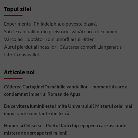
Topul zilei
Experimentul Philadelphia, o poveste bizară
Satele canibalilor din preistorie: vânătoarea de oameni
Vârcolacii, luptătorii din umbră ai lui Hitler
Aurul pierdut al incașilor : Căutarea comorii Llanganatis
Istoria navigației
Articole noi
Căderea Cartaginei în mâinile vandalilor – momentul care a
condamnat Imperiul Roman de Apus
De ce viteza luminii este limita Universului? Misterul celei mai
importante constante din fizică
Homer și Odiseea – Poetul fără chip, epopeea care ascunde
mistere de aproape trei milenii