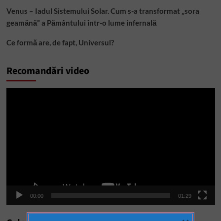
Venus – Iadul Sistemului Solar. Cum s-a transformat „sora
geamănă” a Pământului într-o lume infernală
Ce formă are, de fapt, Universul?
Recomandări video
Player
video
00:00
01:29