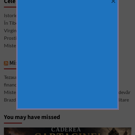
×
Cele mai citite
Istorie interzisă, descoperiri care sfidează logica
În Tibet, morții sunt dați vulturilor pentru a se ospăta
Virginele şi virginitatea în istoria omenirii
Prostituatele care au condus Roma și Vaticanul
Misterele Bibliei. 13 întrebări la care nu s-a răspuns
Mistere România
Tezaurul României de la Moscova – cel mai mare mister
financiar din istoria României
Misterele lui Ștefan cel Mare – între istorie, legendă și adevăr
Brazda lui Novac, una dintre cele mai mari construcții militare
You may have missed