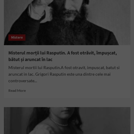
Mistere
Misterul morții lui Rasputin. A fost otrăvit, împușcat,
bătut și aruncat în lac
Misterul mortii lui Rasputin.A fost otravit, impuscat, batut si
aruncat in lac. Grigori Rasputin este una dintre cele mai
controversate...
Read
Read More
more
about
Misterul
morții
lui
Rasputin.
A