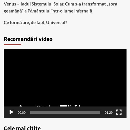
Venus – Iadul Sistemului Solar. Cum s-a transformat „sora
geamănă” a Pământului într-o lume infernală
Ce formă are, de fapt, Universul?
Recomandări video
Player
video
00:00
01:29
Cele mai citite