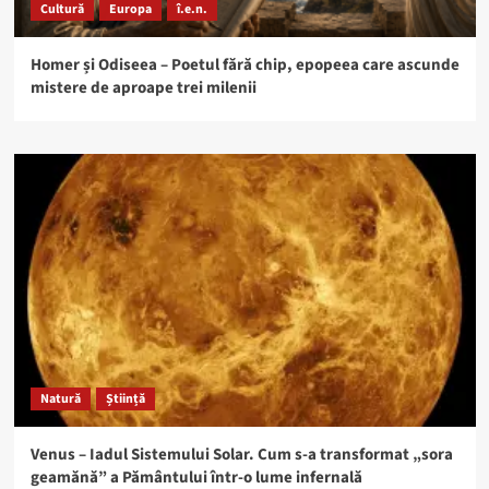
Cultură
Europa
î.e.n.
Homer și Odiseea – Poetul fără chip, epopeea care ascunde
mistere de aproape trei milenii
Natură
Știință
Venus – Iadul Sistemului Solar. Cum s-a transformat „sora
geamănă” a Pământului într-o lume infernală