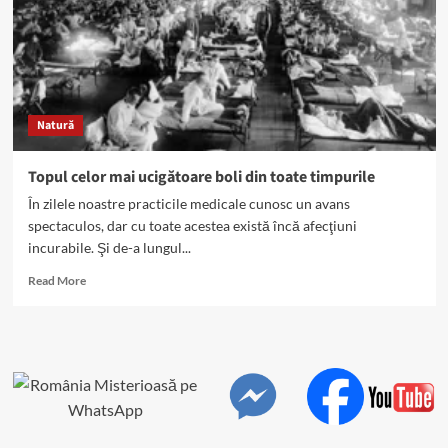
Natură
Topul celor mai ucigătoare boli din toate timpurile
În zilele noastre practicile medicale cunosc un avans
spectaculos, dar cu toate acestea există încă afecţiuni
incurabile. Şi de-a lungul...
Read
Read More
more
about
Topul
celor
mai
ucigătoare
boli
din