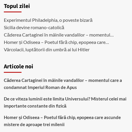
toate
Topul zilei
timpurile
Experimentul Philadelphia, o poveste bizară
Sicilia devine romano-catolică
Căderea Cartaginei în mâinile vandalilor – momentul…
Homer și Odiseea – Poetul fără chip, epopeea care…
Vârcolacii, luptătorii din umbră ai lui Hitler
Articole noi
Căderea Cartaginei în mâinile vandalilor – momentul care a
condamnat Imperiul Roman de Apus
De ce viteza luminii este limita Universului? Misterul celei mai
importante constante din fizică
Homer și Odiseea – Poetul fără chip, epopeea care ascunde
mistere de aproape trei milenii