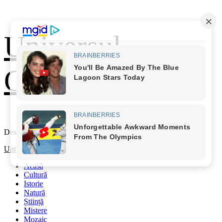
Skip
Universul
to
content
Cunoașterii
Descoperă Lumea
Primary
Universul Cunoașterii
Menu
Acasă
Cultură
Istorie
Natură
Știință
Mistere
Mozaic