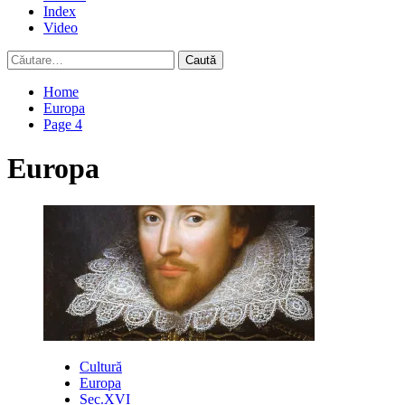
Index
Video
Caută
după:
Home
Europa
Page 4
Europa
Cultură
Europa
Sec.XVI