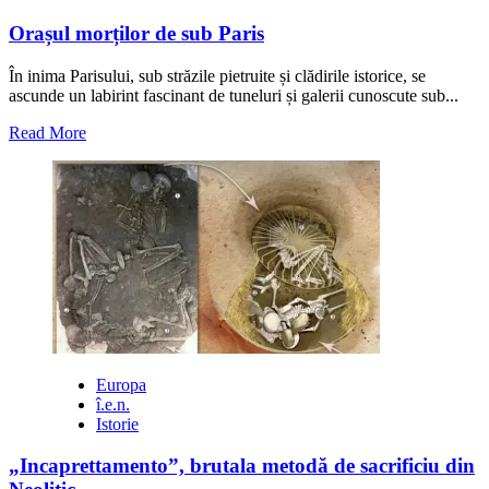
Orașul morților de sub Paris
În inima Parisului, sub străzile pietruite și clădirile istorice, se
ascunde un labirint fascinant de tuneluri și galerii cunoscute sub...
Read
Read More
more
about
Orașul
morților
de
sub
Paris
Europa
î.e.n.
Istorie
„Incaprettamento”, brutala metodă de sacrificiu din