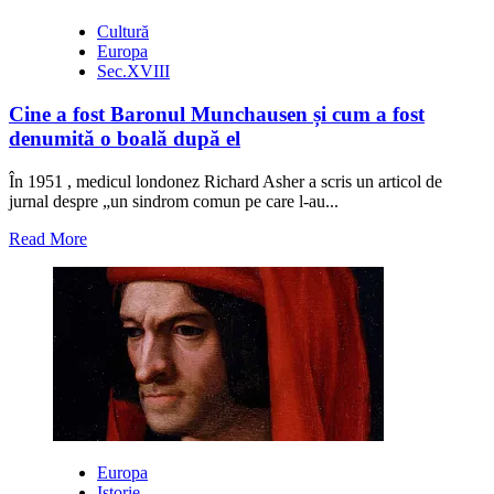
Cultură
Europa
Sec.XVIII
Cine a fost Baronul Munchausen și cum a fost
denumită o boală după el
În 1951 , medicul londonez Richard Asher a scris un articol de
jurnal despre „un sindrom comun pe care l-au...
Read
Read More
more
about
Cine
a
fost
Baronul
Munchausen
și
cum
a
fost
Europa
denumită
Istorie