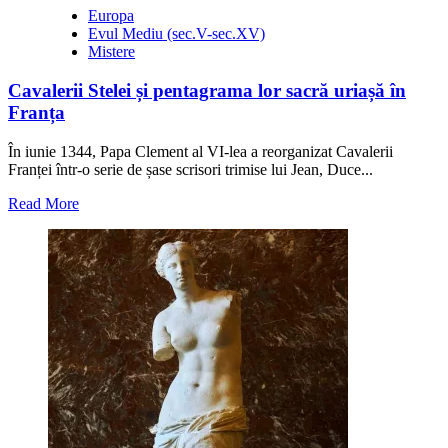
Europa
Evul Mediu (sec.V-sec.XV)
Mistere
Cavalerii Stelei și pentagrama lor sacră uriașă în
Franța
În iunie 1344, Papa Clement al VI-lea a reorganizat Cavalerii
Franței într-o serie de șase scrisori trimise lui Jean, Duce...
Read
Read More
more
about
Cavalerii
Stelei
și
pentagrama
lor
sacră
uriașă
în
Franța