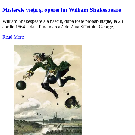
Misterele vieții și operei lui William Shakespeare
William Shakespeare s-a născut, după toate probabilităţile, la 23
aprilie 1564 – data fiind marcată de Ziua Sfântului George, la...
Read
Read More
more
about
Misterele
vieții
și
operei
lui
William
Shakespeare