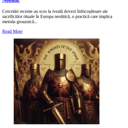
Neolitic
Cercetări recente au scos la iveală dovezi înfricoșătoare ale
sacrificiilor rituale în Europa neolitică, o practică care implica
metoda groaznică...
Read
Read More
more
about
„Incaprettamento”,
brutala
metodă
de
sacrificiu
din
Neolitic