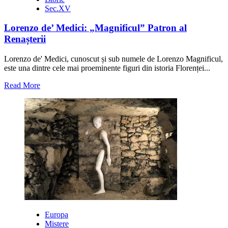
o
Sec.XV
boală
după
Lorenzo de’ Medici: „Magnificul” Patron al
el
Renașterii
Lorenzo de' Medici, cunoscut și sub numele de Lorenzo Magnificul,
este una dintre cele mai proeminente figuri din istoria Florenței...
Read
Read More
more
about
Lorenzo
de’
Medici:
„Magnificul”
Patron
al
Renașterii
Europa
Mistere