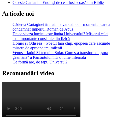
Ce este Cartea lui Enoh și de ce a fost scoasă din Biblie
Articole noi
Căderea Cartaginei în mâinile vandalilor – momentul care a
condamnat Imperiul Roman de Apus
De ce viteza luminii este limita Universului? Misterul celei
mai importante constante din fizică
Homer și Odiseea – Poetul fără chip, epopeea care ascunde
mistere de aproape trei milenii
Venus – Iadul Sistemului Solar. Cum s-a transformat „sora
geamănă” a Pământului într-o lume infernală
Ce formă are, de fapt, Universul?
Recomandări video