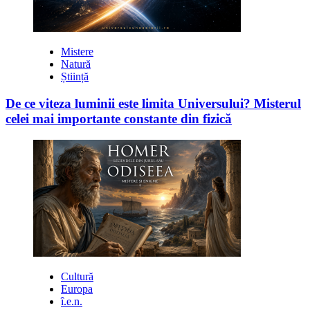
Mistere
Natură
Știință
De ce viteza luminii este limita Universului? Misterul
celei mai importante constante din fizică
Cultură
Europa
î.e.n.