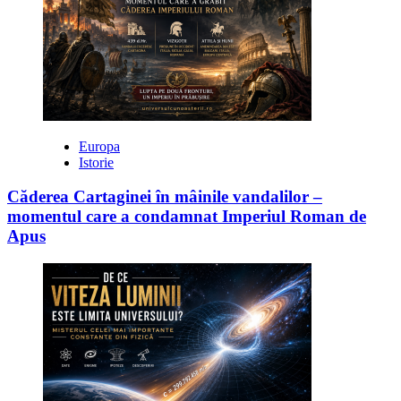
Europa
Istorie
Căderea Cartaginei în mâinile vandalilor –
momentul care a condamnat Imperiul Roman de
Apus