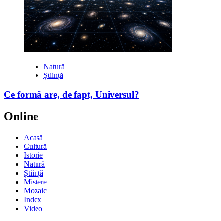
Natură
Știință
Ce formă are, de fapt, Universul?
Online
Acasă
Cultură
Istorie
Natură
Știință
Mistere
Mozaic
Index
Video