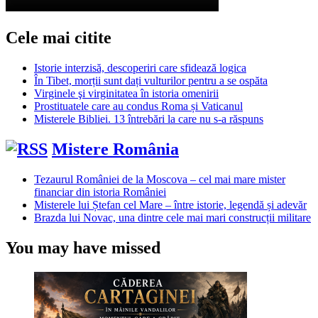
Cele mai citite
Istorie interzisă, descoperiri care sfidează logica
În Tibet, morții sunt dați vulturilor pentru a se ospăta
Virginele şi virginitatea în istoria omenirii
Prostituatele care au condus Roma și Vaticanul
Misterele Bibliei. 13 întrebări la care nu s-a răspuns
Mistere România
Tezaurul României de la Moscova – cel mai mare mister
financiar din istoria României
Misterele lui Ștefan cel Mare – între istorie, legendă și adevăr
Brazda lui Novac, una dintre cele mai mari construcții militare
You may have missed