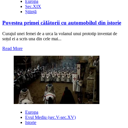
sunt
Europa
?
Sec.XIX
Știință
Povestea primei călătorii cu automobilul din istorie
Curajul unei femei de a urca la volanul unui prototip inventat de
soțul ei a scris una din cele mai...
Read
Read More
more
about
Povestea
primei
călătorii
cu
automobilul
din
istorie
Europa
Evul Mediu (sec.V-sec.XV)
Istorie