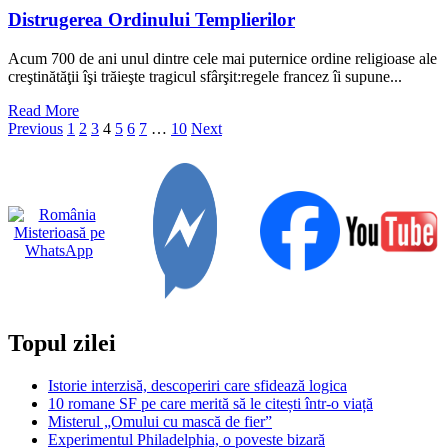
Distrugerea Ordinului Templierilor
Acum 700 de ani unul dintre cele mai puternice ordine religioase ale
creştinătăţii îşi trăieşte tragicul sfârşit:regele francez îi supune...
Read
Read More
Paginație
more
Previous
1
2
3
4
5
6
7
…
10
Next
about
articole
Distrugerea
Ordinului
Templierilor
Topul zilei
Istorie interzisă, descoperiri care sfidează logica
10 romane SF pe care merită să le citești într-o viață
Misterul „Omului cu mască de fier”
Experimentul Philadelphia, o poveste bizară