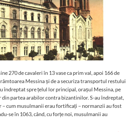
sine 270 de cavaleri în 13 vase ca prim val, apoi 166 de
i strâmtoarea Messina și de a securiza transportul restului
 îndreptat spre țelul lor principal, orașul Messina, pe
r din partea arabilor contra bizantinilor. S-au îndreptat,
ar – cum musulmanii erau fortificați – normanzii au fost
ându-se în 1063, când, cu forțe noi, musulmanii au