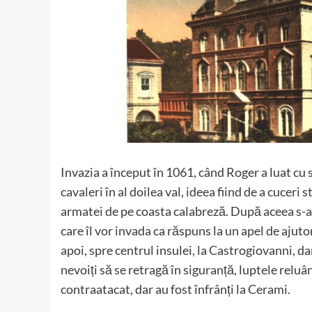
Invazia a început în 1061, când Roger a luat cu 
cavaleri în al doilea val, ideea fiind de a cucer
armatei de pe coasta calabreză. După aceea s-au
care îl vor invada ca răspuns la un apel de ajuto
apoi, spre centrul insulei, la Castrogiovanni, d
nevoiți să se retragă în siguranță, luptele relu
contraatacat, dar au fost înfrânți la Cerami.