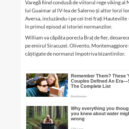
Varegă fiind condusă de viitorul rege viking al
lui Guaimar al IV-lea de Salerno și altor lorzi 
Aversa, incluzându-i pe cei trei frați Hautevil
în primul episod al istoriei normanzilor.
William va căpăta porecla Braț de fier, deoarece
pe emirul Siracuzei. Olivento, Montemaggiore și
câștigate de normanzi împotriva bizantinilor.