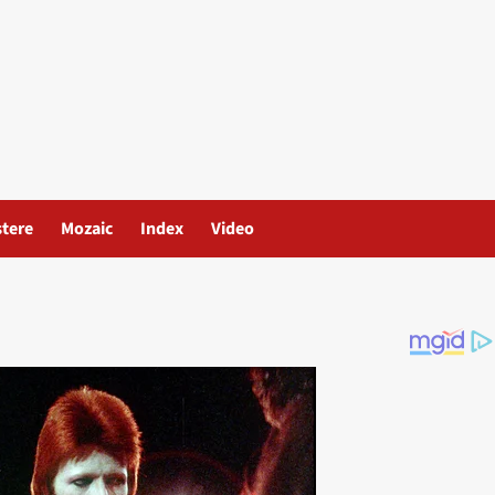
stere
Mozaic
Index
Video