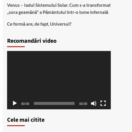
Venus – Iadul Sistemului Solar. Cum s-a transformat
„sora geamănă” a Pământului într-o lume infernală
Ce formă are, de fapt, Universul?
Recomandări video
Player
video
00:00
00:00
Cele mai citite