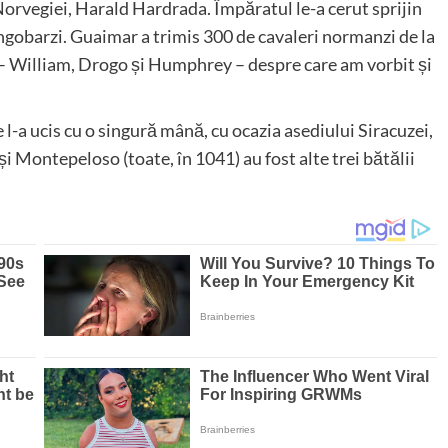
 Norvegiei, Harald Hardrada. Împăratul le-a cerut sprijin
longobarzi. Guaimar a trimis 300 de cavaleri normanzi de la
le – William, Drogo și Humphrey – despre care am vorbit și
 l-a ucis cu o singură mână, cu ocazia asediului Siracuzei,
 Montepeloso (toate, în 1041) au fost alte trei bătălii