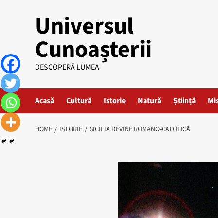
Skip
Universul
to
content
Cunoașterii
DESCOPERĂ LUMEA
Acasă
Cultură
Istorie
Natură
Știință
Mi
HOME
ISTORIE
SICILIA DEVINE ROMANO-CATOLICĂ