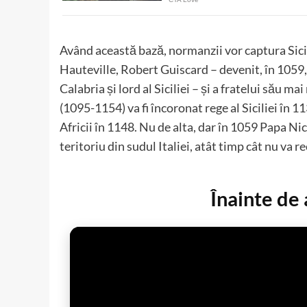
Având această bază, normanzii vor captura Sicil
Hauteville, Robert Guiscard – devenit, în 1059, p
Calabria și lord al Siciliei – și a fratelui său mai
(1095-1154) va fi încoronat rege al Siciliei în 1
Africii în 1148. Nu de alta, dar în 1059 Papa Nic
teritoriu din sudul Italiei, atât timp cât nu va
Înainte de