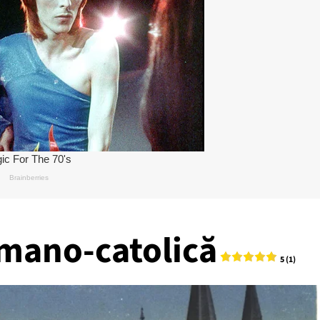
omano-catolică
5 (1)