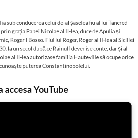
ia sub conducerea celui de-al șaselea fiu al lui Tancred
rin grația Papei Nicolae al II-lea, duce de Apulia și
 mic, Roger I Bosso. Fiul lui Roger, Roger al II-lea al Siciliei
130, la un secol după ce Rainulf devenise conte, dar și al
olae al II-lea autorizase familia Hauteville să ocupe orice
 recunoaște puterea Constantinopolelui.
 a accesa YouTube