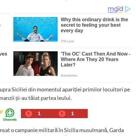
upra Siciliei din momentul apariției primilor locuitori pe
anzii și-au tăiat partea leului.
1
1
lansat o campanie militară în Sicilia musulmană, Garda