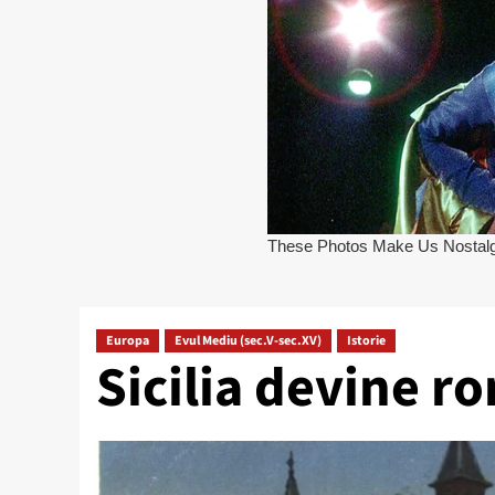
Europa
Evul Mediu (sec.V-sec.XV)
Istorie
Sicilia devine r