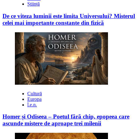
Știință
De ce viteza luminii este limita Universului? Misterul
celei mai importante constante din fizică
Cultură
Europa
î.e.n.
Homer și Odiseea – Poetul fără chip, epopeea care
ascunde mistere de aproape trei milenii