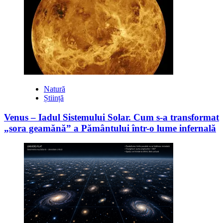
Natură
Știință
Venus – Iadul Sistemului Solar. Cum s-a transformat
„sora geamănă” a Pământului într-o lume infernală