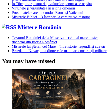
În Tibet, morții sunt dați vulturilor pentru a se ospăta
Virginele şi virginitatea în istoria omenirii
Prostituatele care au condus Roma și Vaticanul
Misterele Bibliei. 13 întrebări la care nu s-a răspuns
Mistere România
Tezaurul României de la Moscova – cel mai mare mister
financiar din istoria României
Misterele lui Ștefan cel Mare – între istorie, legendă și adevăr
Brazda lui Novac, una dintre cele mai mari construcții militare
You may have missed