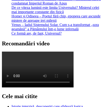
condamnat Imperiul Roman de Apus
De ce viteza luminii este limita Universului? Misterul celei
mai importante constante din fizică
Homer și Odiseea – Poetul fără chip, epopeea care ascunde
mistere de aproape trei milenii
Venus – Iadul Sistemului Solar. Cum s-a transformat „sora
geamănă” a Pământului într-o lume infernală
Ce formă are, de fapt, Universul?
Recomandări video
Cele mai citite
Istorie interzisă, descoperiri care sfidează logica