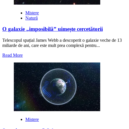
Mistere
Natură
O galaxie „imposibilă” uimește cercetătorii
Telescopul spațial James Webb a descoperit o galaxie veche de 13
miliarde de ani, care este mult prea complexă pentru...
Read
Read More
more
about
O
galaxie
„imposibilă”
uimește
cercetătorii
Mistere