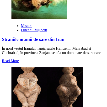
Mistere
Orientul Mijlociu
Straniile mumii de sare din Iran
În nord-vestul Iranului, lânga satele Hamzehli, Mehrabad si
Chehrabad, în provincia Zanjan, se afla un dom mare de sare care...
Read
Read More
more
about
Straniile
mumii
de
sare
din
Iran