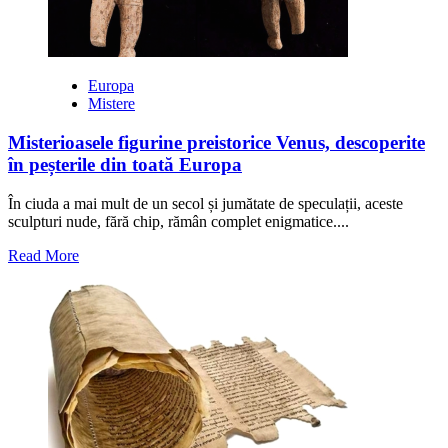
Europa
Mistere
Misterioasele figurine preistorice Venus, descoperite
în peșterile din toată Europa
În ciuda a mai mult de un secol și jumătate de speculații, aceste
sculpturi nude, fără chip, rămân complet enigmatice....
Read
Read More
more
about
Misterioasele
figurine
preistorice
Venus,
descoperite
în
peșterile
din