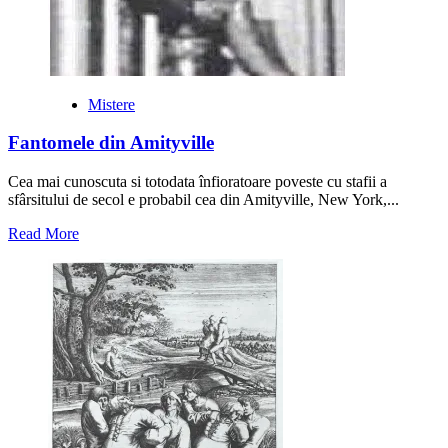
Mistere
Fantomele din Amityville
Cea mai cunoscuta si totodata înfioratoare poveste cu stafii a
sfârsitului de secol e probabil cea din Amityville, New York,...
Read
Read More
more
about
Fantomele
din
Amityville