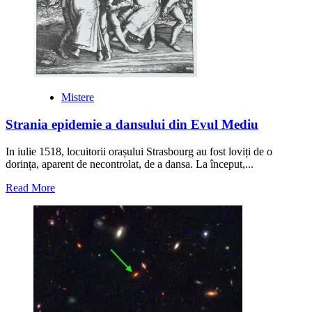
Mistere
Strania epidemie a dansului din Evul Mediu
In iulie 1518, locuitorii orașului Strasbourg au fost loviți de o
dorința, aparent de necontrolat, de a dansa. La început,...
Read
Read More
more
about
Strania
epidemie
a
dansului
din
Evul
Mediu