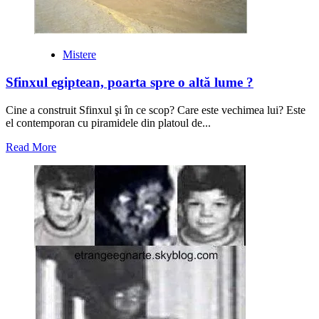
Mistere
Sfinxul egiptean, poarta spre o altă lume ?
Cine a construit Sfinxul şi în ce scop? Care este vechimea lui? Este
el contemporan cu piramidele din platoul de...
Read
Read More
more
about
Sfinxul
egiptean,
poarta
spre
o
altă
lume
?