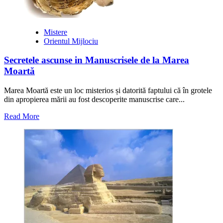
toată
Europa
Mistere
Orientul Mijlociu
Secretele ascunse in Manuscrisele de la Marea
Moartă
Marea Moartă este un loc misterios și datorită faptului că în grotele
din apropierea mării au fost descoperite manuscrise care...
Read
Read More
more
about
Secretele
ascunse
in
Manuscrisele
de
la
Marea
Moartă