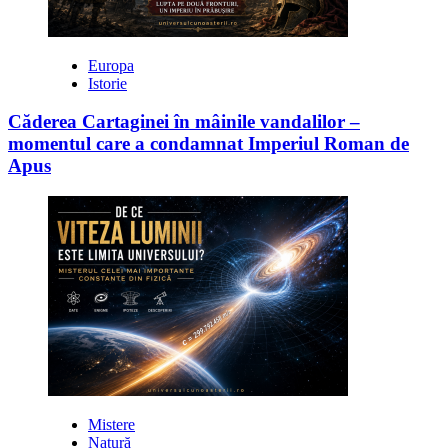
Europa
Istorie
Căderea Cartaginei în mâinile vandalilor –
momentul care a condamnat Imperiul Roman de
Apus
Mistere
Natură