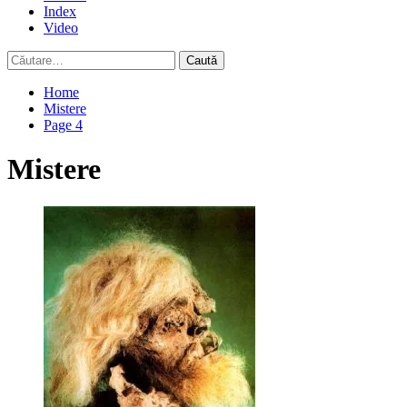
Index
Video
Caută
după:
Home
Mistere
Page 4
Mistere