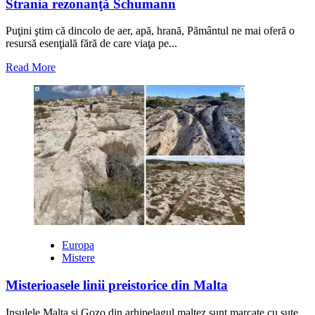
Strania rezonanţă Schumann
Puţini ştim că dincolo de aer, apă, hrană, Pământul ne mai oferă o
resursă esenţială fără de care viaţa pe...
Read
Read More
more
about
Strania
rezonanţă
Schumann
Europa
Mistere
Misterioasele linii preistorice din Malta
Insulele Malta și Gozo din arhipelagul maltez sunt marcate cu sute,