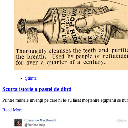
Știință
Scurta istorie a pastei de dinti
Printre multele invenţii pe care ni le-au lăsat moştenire egiptenii se num
Read
Read More
more
about
Scurta