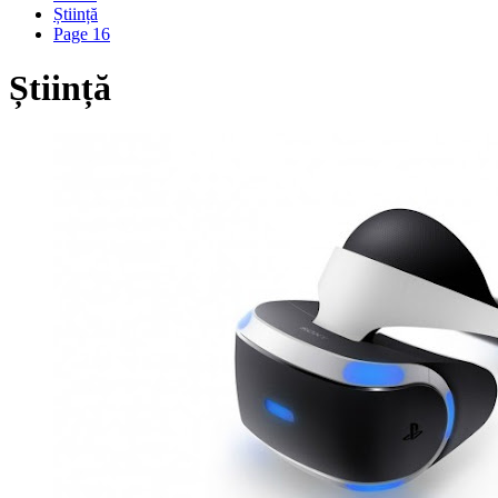
Știință
Page 16
Știință