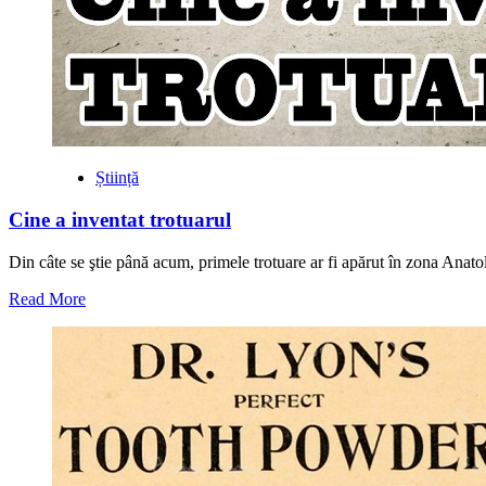
Știință
Cine a inventat trotuarul
Din câte se ştie până acum, primele trotuare ar fi apărut în zona Anatol
Read
Read More
more
about
Cine
a
inventat
trotuarul