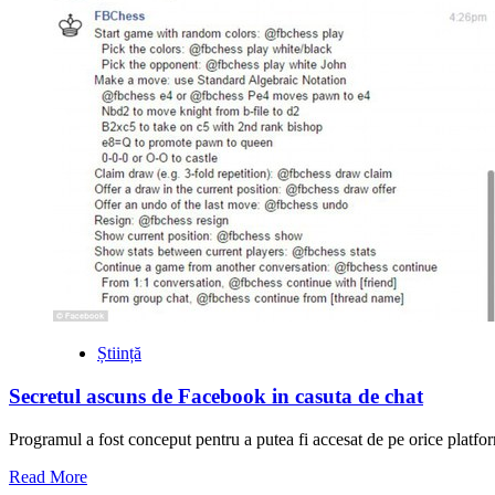
istorie
a
pastei
de
dinti
Știință
Secretul ascuns de Facebook in casuta de chat
Programul a fost conceput pentru a putea fi accesat de pe orice platform
Read
Read More