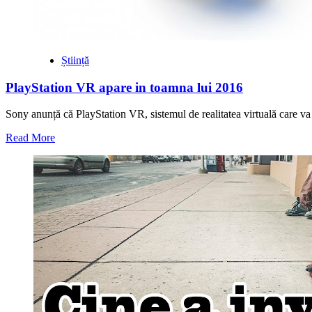
Știință
PlayStation VR apare in toamna lui 2016
Sony anunță că PlayStation VR, sistemul de realitatea virtuală care va
Read
Read More
more
about
PlayStation
VR
apare
in
toamna
lui
2016