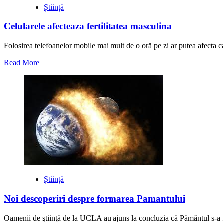
Știință
Celularele afecteaza fertilitatea masculina
Folosirea telefoanelor mobile mai mult de o oră pe zi ar putea afecta ca
Read
Read More
more
about
Celularele
afecteaza
fertilitatea
masculina
Știință
Noi descoperiri despre formarea Pamantului
Oamenii de ştiinţă de la UCLA au ajuns la concluzia că Pământul s-a f