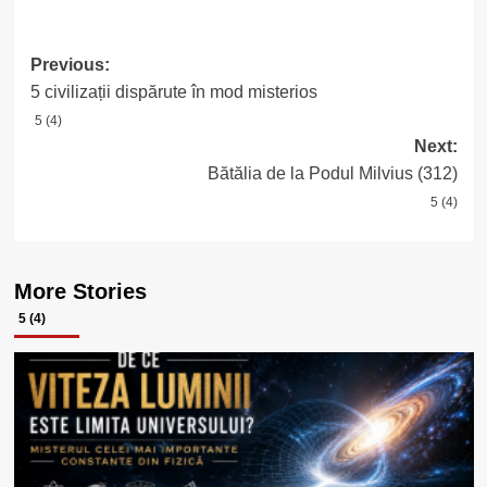
Post
Previous:
5 civilizații dispărute în mod misterios
navigation
5 (4)
Next:
Bătălia de la Podul Milvius (312)
5 (4)
More Stories
5 (4)