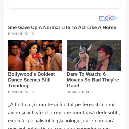
„A fost ca şi cum te-ai fi uitat pe fereastra unui
avion şi ai fi văzut o regiune muntoasă dedesubt”,
explică specialistul în glaciologie, care compară
peisajul antarctic cu regiunea Snowdonia din