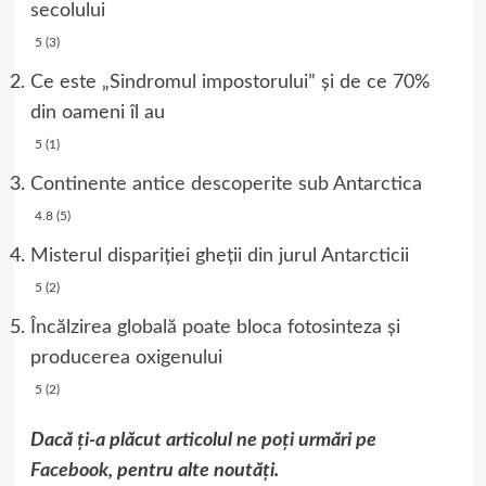
secolului
5 (3)
Ce este „Sindromul impostorului” și de ce 70%
din oameni îl au
5 (1)
Continente antice descoperite sub Antarctica
4.8 (5)
Misterul dispariției gheții din jurul Antarcticii
5 (2)
Încălzirea globală poate bloca fotosinteza și
producerea oxigenului
5 (2)
Dacă ți-a plăcut articolul ne poți urmări pe
Facebook
, pentru alte noutăți.