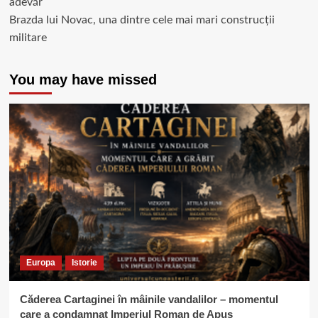
adevăr
Brazda lui Novac, una dintre cele mai mari construcții
militare
You may have missed
Europa
Istorie
Căderea Cartaginei în mâinile vandalilor – momentul
care a condamnat Imperiul Roman de Apus