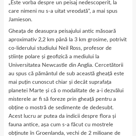
„Este vorba despre un peisaj nedescoperit, la
care nimeni nu s-a uitat vreodată”, a mai spus
Jamieson.
Gheața de deasupra peisajului antic măsoară
aproximativ 2,2 km până la 3 km grosime, potrivit
co-liderului studiului Neil Ross, profesor de
științe polare și geofizică a mediului la
Universitatea Newcastle din Anglia. Cercetătorii
au spus că pământul de sub această gheață este
mai puțin cunoscut chiar și decât suprafața
planetei Marte și că o modalitate de a-i dezvălui
misterele ar fi să foreze prin gheață pentru a
obține o mostră de sedimente de dedesubt.
Acest lucru ar putea da indicii despre flora și
fauna antice, așa cum s-a făcut cu mostrele
obținute în Groenlanda, vechi de 2 milioane de