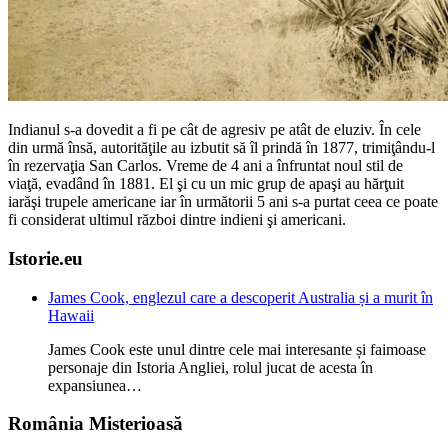
Indianul s-a dovedit a fi pe cât de agresiv pe atât de eluziv. În cele
din urmă însă, autorităţile au izbutit să îl prindă în 1877, trimiţându-l
în rezervaţia San Carlos. Vreme de 4 ani a înfruntat noul stil de
viaţă, evadând în 1881. El şi cu un mic grup de apaşi au hărţuit
iarăşi trupele americane iar în următorii 5 ani s-a purtat ceea ce poate
fi considerat ultimul război dintre indieni şi americani.
Istorie.eu
James Cook, englezul care a descoperit Australia și a murit în
Hawaii
James Cook este unul dintre cele mai interesante și faimoase
personaje din Istoria Angliei, rolul jucat de acesta în
expansiunea…
România Misterioasă