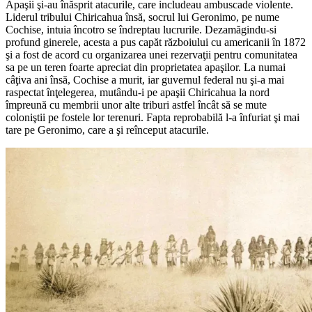
Apaşii şi-au înăsprit atacurile, care includeau ambuscade violente.
Liderul tribului Chiricahua însă, socrul lui Geronimo, pe nume
Cochise, intuia încotro se îndreptau lucrurile. Dezamăgindu-si
profund ginerele, acesta a pus capăt războiului cu americanii în 1872
şi a fost de acord cu organizarea unei rezervaţii pentru comunitatea
sa pe un teren foarte apreciat din proprietatea apaşilor. La numai
câţiva ani însă, Cochise a murit, iar guvernul federal nu şi-a mai
raspectat înţelegerea, mutându-i pe apaşii Chiricahua la nord
împreună cu membrii unor alte triburi astfel încât să se mute
coloniştii pe fostele lor terenuri. Fapta reprobabilă l-a înfuriat şi mai
tare pe Geronimo, care a şi reînceput atacurile.