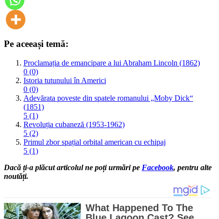
Pe aceeași temă:
Proclamația de emancipare a lui Abraham Lincoln (1862)
0 (0)
Istoria tutunului în Americi
0 (0)
Adevărata poveste din spatele romanului „Moby Dick“
(1851)
5 (1)
Revoluția cubaneză (1953-1962)
5 (2)
Primul zbor spațial orbital american cu echipaj
5 (1)
Dacă ți-a plăcut articolul ne poți urmări pe
Facebook
, pentru alte
noutăți.