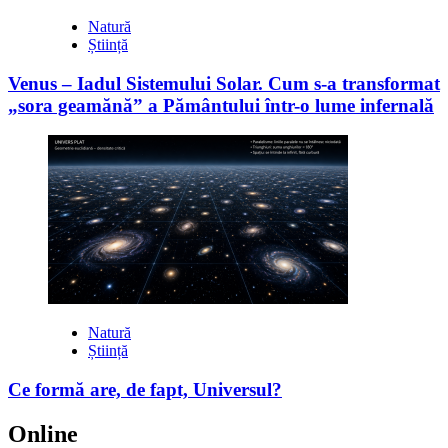
Natură
Știință
Venus – Iadul Sistemului Solar. Cum s-a transformat
„sora geamănă” a Pământului într-o lume infernală
Natură
Știință
Ce formă are, de fapt, Universul?
Online