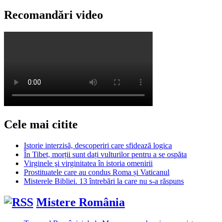
Recomandări video
Cele mai citite
Istorie interzisă, descoperiri care sfidează logica
În Tibet, morții sunt dați vulturilor pentru a se ospăta
Virginele şi virginitatea în istoria omenirii
Prostituatele care au condus Roma și Vaticanul
Misterele Bibliei. 13 întrebări la care nu s-a răspuns
Mistere România