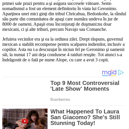
primei sale prazi pentru a-şi asigura succesele viitoare. Semi-
nomadismul a fost un element definitoriu în viata lui Geronimo.
Aparţinea unei mici ginţi din tribul Chricahua, Bedonkohe, la rândul
său parte din comunitatea de apaşi care număra undeva în jur de
8000 de oameni. Apaşii erau înconjuraţi de duşmani:nu doar
mexicani, ci şi alte triburi, precum Navajo sau Comanche.
Jefuirea vecinilor era şi ea la ordinea zilei. Drept răspuns, guvernul
mexican a stabilit recompense pentru scalparea indienilor, inclusiv a
copiilor. Asta nu i-a descurajat în niciun fel pe Geronimo şi oamenii
săi, la numai 17 ani deja condusese 4 raiduri reuşite. Tot atunci s-a
îndrăgostit de o fată pe nume Alope, cu care a avut 3 copii.