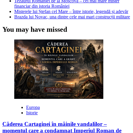
Tezaurul României de la Moscova – cel mai mare mister
financiar din istoria României
Misterele lui Ștefan cel Mare – între istorie, legendă și adevăr
Brazda lui Novac, una dintre cele mai mari construcții militare
You may have missed
Europa
Istorie
Căderea Cartaginei în mâinile vandalilor –
momentul care a condamnat Imperiul Roman de