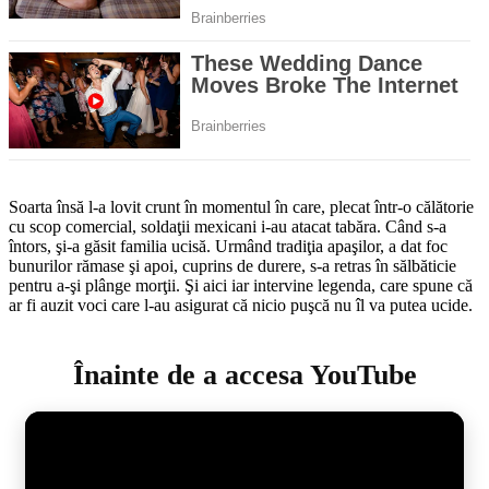
Soarta însă l-a lovit crunt în momentul în care, plecat într-o călătorie
cu scop comercial, soldaţii mexicani i-au atacat tabăra. Când s-a
întors, şi-a găsit familia ucisă. Urmând tradiţia apaşilor, a dat foc
bunurilor rămase şi apoi, cuprins de durere, s-a retras în sălbăticie
pentru a-şi plânge morţii. Şi aici iar intervine legenda, care spune că
ar fi auzit voci care l-au asigurat că nicio puşcă nu îl va putea ucide.
Înainte de a accesa YouTube