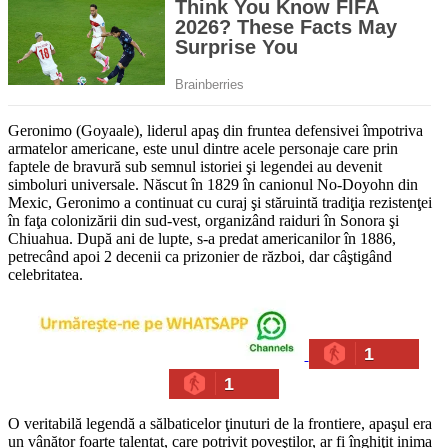
Geronimo (Goyaale), liderul apaş din fruntea defensivei împotriva
armatelor americane, este unul dintre acele personaje care prin
faptele de bravură sub semnul istoriei şi legendei au devenit
simboluri universale. Născut în 1829 în canionul No-Doyohn din
Mexic, Geronimo a continuat cu curaj şi stăruintă tradiţia rezistenţei
în faţa colonizării din sud-vest, organizând raiduri în Sonora şi
Chiuahua. După ani de lupte, s-a predat americanilor în 1886,
petrecând apoi 2 decenii ca prizonier de război, dar câştigând
celebritatea.
1
1
O veritabilă legendă a sălbaticelor ţinuturi de la frontiere, apaşul era
un vânător foarte talentat, care potrivit poveştilor, ar fi înghiţit inima