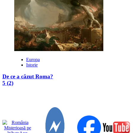
Europa
Istorie
De ce a căzut Roma?
5 (2)