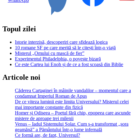
Topul zilei
Istorie interzisă, descoperiri care sfidează logica
10 romane SF pe care merită să le citești într-o viață
Misterul „Omului cu mască de fier”
Experimentul Philadelphia, o poveste bizară
Ce este Cartea lui Enoh și de ce a fost scoasă din Biblie
Articole noi
Căderea Cartaginei în mâinile vandalilor – momentul care a
condamnat Imperiul Roman de Apus
De ce viteza luminii este limita Universului? Misterul celei
mai importante constante din fizică
Homer și Odiseea – Poetul fără chip, epopeea care ascunde
mistere de aproape trei milenii
Venus – Iadul Sistemului Solar. Cum s-a transformat „sora
geamănă” a Pământului într-o lume infernală
Ce formă are, de fapt, Universul?