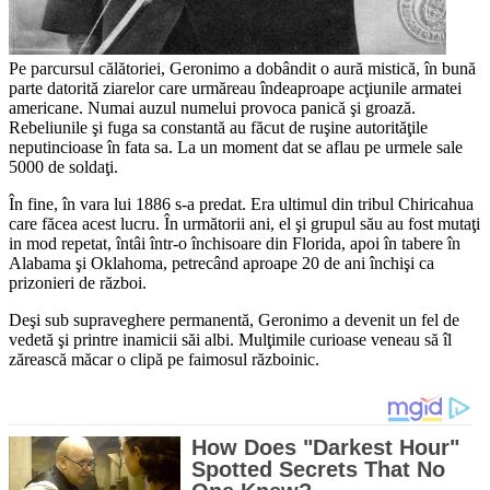
Pe parcursul călătoriei, Geronimo a dobândit o aură mistică, în bună
parte datorită ziarelor care urmăreau îndeaproape acţiunile armatei
americane. Numai auzul numelui provoca panică şi groază.
Rebeliunile şi fuga sa constantă au făcut de ruşine autorităţile
neputincioase în fata sa. La un moment dat se aflau pe urmele sale
5000 de soldaţi.
În fine, în vara lui 1886 s-a predat. Era ultimul din tribul Chiricahua
care făcea acest lucru. În următorii ani, el şi grupul său au fost mutaţi
in mod repetat, întâi într-o închisoare din Florida, apoi în tabere în
Alabama şi Oklahoma, petrecând aproape 20 de ani închişi ca
prizonieri de război.
Deşi sub supraveghere permanentă, Geronimo a devenit un fel de
vedetă şi printre inamicii săi albi. Mulţimile curioase veneau să îl
zărească măcar o clipă pe faimosul războinic.