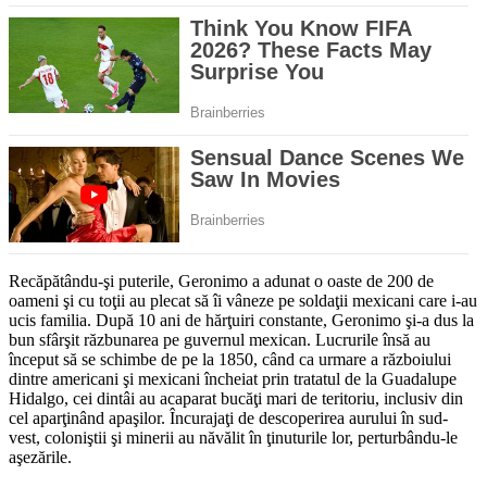
Recăpătându-şi puterile, Geronimo a adunat o oaste de 200 de
oameni şi cu toţii au plecat să îi vâneze pe soldaţii mexicani care i-au
ucis familia. După 10 ani de hărţuiri constante, Geronimo şi-a dus la
bun sfârşit răzbunarea pe guvernul mexican. Lucrurile însă au
început să se schimbe de pe la 1850, când ca urmare a războiului
dintre americani şi mexicani încheiat prin tratatul de la Guadalupe
Hidalgo, cei dintâi au acaparat bucăţi mari de teritoriu, inclusiv din
cel aparţinând apaşilor. Încurajaţi de descoperirea aurului în sud-
vest, coloniştii şi minerii au năvălit în ţinuturile lor, perturbându-le
aşezările.