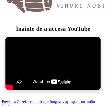
Înainte de a accesa YouTube
Post
Previous:
Crizele economice prelungesc viața, spune un studiu
5 (1)