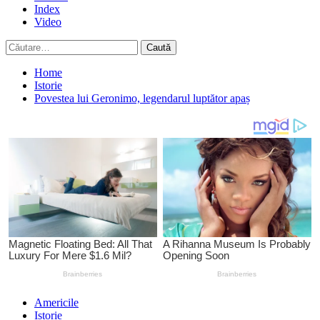
Index
Video
Caută
după:
Home
Istorie
Povestea lui Geronimo, legendarul luptător apaș
Americile
Istorie