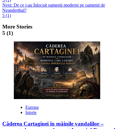
navigation
Next:
De ce i-au înlocuit oamenii moderni pe oamenii de
Neanderthal?
5 (1)
More Stories
5 (1)
Europa
Istorie
Căderea Cartaginei în mâinile vandalilor –