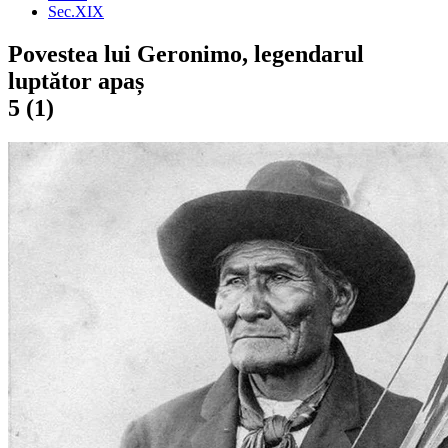
Sec.XIX
Povestea lui Geronimo, legendarul
luptător apaș
5 (1)