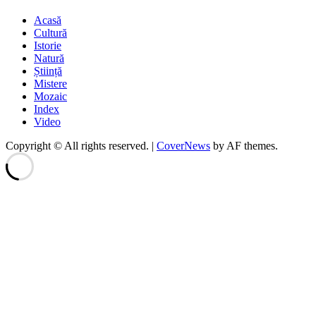
Acasă
Cultură
Istorie
Natură
Știință
Mistere
Mozaic
Index
Video
Copyright © All rights reserved.
|
CoverNews
by AF themes.