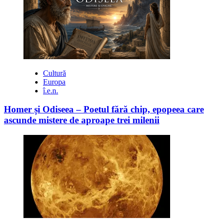
Cultură
Europa
î.e.n.
Homer și Odiseea – Poetul fără chip, epopeea care
ascunde mistere de aproape trei milenii