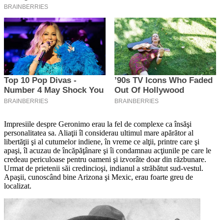
Impresiile despre Geronimo erau la fel de complexe ca însăşi
personalitatea sa. Aliaţii îl considerau ultimul mare apărător al
libertăţii şi al cutumelor indiene, în vreme ce alţii, printre care şi
apaşi, îl acuzau de încăpăţânare şi îi condamnau acţiunile pe care le
credeau periculoase pentru oameni şi izvorâte doar din răzbunare.
Urmat de prietenii săi credincioşi, indianul a străbătut sud-vestul.
Apaşii, cunoscând bine Arizona şi Mexic, erau foarte greu de
localizat.