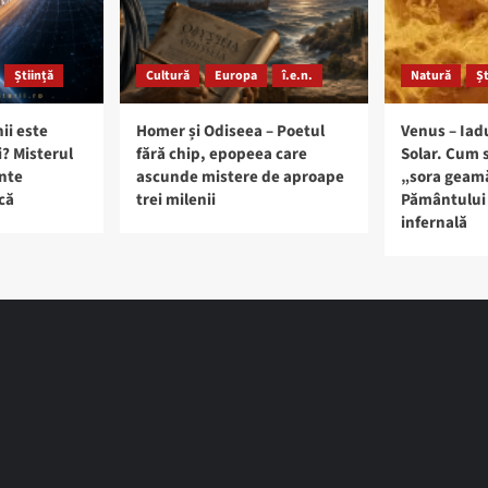
Știință
Cultură
Europa
î.e.n.
Natură
Șt
ii este
Homer și Odiseea – Poetul
Venus – Iad
i? Misterul
fără chip, epopeea care
Solar. Cum 
ante
ascunde mistere de aproape
„sora geam
că
trei milenii
Pământului 
infernală