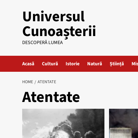
Skip
Universul
to
content
Cunoașterii
DESCOPERĂ LUMEA
Acasă
Cultură
Istorie
Natură
Știință
Mi
HOME
ATENTATE
Atentate