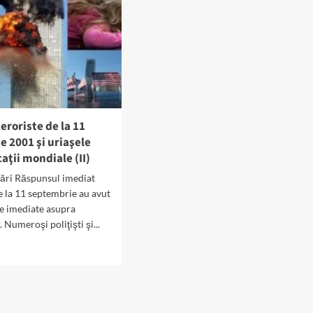
teroriste de la 11
 2001 şi uriaşele
caţii mondiale (II)
ări Răspunsul imediat
e la 11 septembrie au avut
e imediate asupra
 Numeroşi poliţişti şi...
d
e
ut
curile
riste