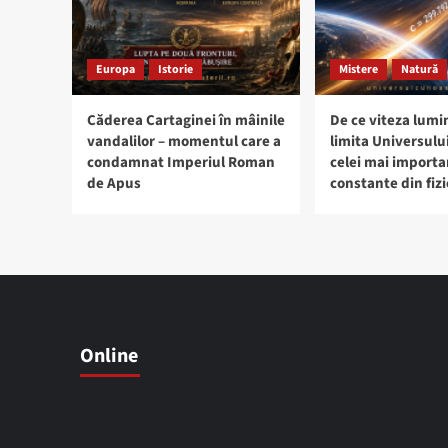
Europa
Istorie
Mistere
Natură
Căderea Cartaginei în mâinile
De ce viteza lumin
vandalilor – momentul care a
limita Universulu
condamnat Imperiul Roman
celei mai import
de Apus
constante din fizi
Online