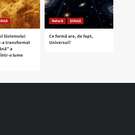
iință
Natură
Știință
ul Sistemului
Ce formă are, de fapt,
s-a transformat
Universul?
ănă” a
într-o lume