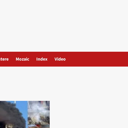
stere
Mozaic
Index
Video