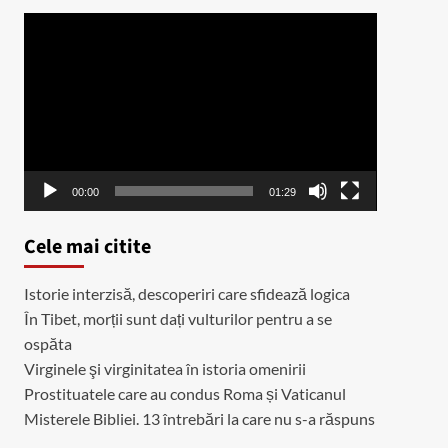
Player
video
00:00
01:29
Cele mai citite
Istorie interzisă, descoperiri care sfidează logica
În Tibet, morții sunt dați vulturilor pentru a se
ospăta
Virginele şi virginitatea în istoria omenirii
Prostituatele care au condus Roma și Vaticanul
Misterele Bibliei. 13 întrebări la care nu s-a răspuns