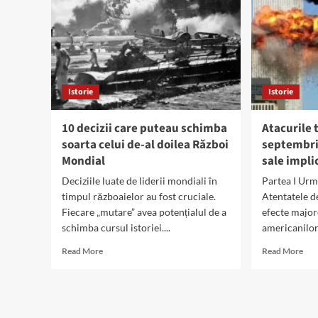
Istorie
Istorie
10 decizii care puteau schimba
Atacurile 
soarta celui de-al doilea Război
septembrie
Mondial
sale impli
Deciziile luate de liderii mondiali în
Partea I Urm
timpul războaielor au fost cruciale.
Atentatele d
Fiecare „mutare” avea potențialul de a
efecte major
schimba cursul istoriei....
americanilor.
Read
Rea
Read More
Read More
more
mor
about
abo
10
Ata
decizii
tero
care
de