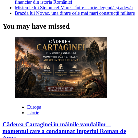
financiar din istoria României
Misterele lui Ștefan cel Mare – între istorie, legendă și adevăr
Brazda lui Novac, una dintre cele mai mari construcții militare
You may have missed
Europa
Istorie
Căderea Cartaginei în mâinile vandalilor –
momentul care a condamnat Imperiul Roman de
Apus