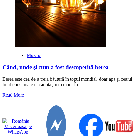
val
de
bere
care
ucide
9
oameni
Mozaic
Când, unde şi cum a fost descoperită berea
Berea este cea de-a treia băutură în topul mondial, doar apa şi ceaiul
fiind consumate în cantităţi mai mari. În...
Read
Read More
more
about
Când,
unde
şi
cum
a