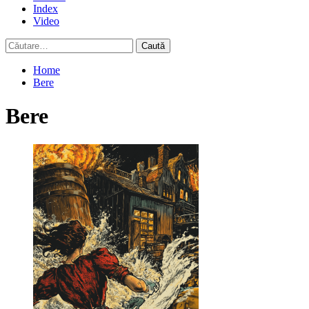
Index
Video
Caută
după:
Home
Bere
Bere