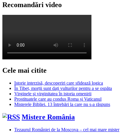
Recomandări video
Cele mai citite
Istorie interzisă, descoperiri care sfidează logica
În Tibet, morții sunt dați vulturilor pentru a se ospăta
Virginele şi virginitatea în istoria omenirii
Prostituatele care au condus Roma și Vaticanul
Misterele Bibliei. 13 întrebări la care nu s-a răspuns
Mistere România
Tezaurul României de la Moscova – cel mai mare mister