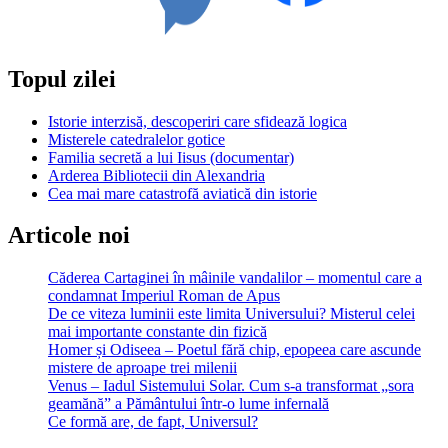
fost
descoperită
berea
Topul zilei
Istorie interzisă, descoperiri care sfidează logica
Misterele catedralelor gotice
Familia secretă a lui Iisus (documentar)
Arderea Bibliotecii din Alexandria
Cea mai mare catastrofă aviatică din istorie
Articole noi
Căderea Cartaginei în mâinile vandalilor – momentul care a
condamnat Imperiul Roman de Apus
De ce viteza luminii este limita Universului? Misterul celei
mai importante constante din fizică
Homer și Odiseea – Poetul fără chip, epopeea care ascunde
mistere de aproape trei milenii
Venus – Iadul Sistemului Solar. Cum s-a transformat „sora
geamănă” a Pământului într-o lume infernală
Ce formă are, de fapt, Universul?