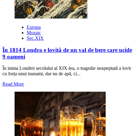
Europa
Mozaic
Sec.XIX
În 1814 Londra e lovită de un val de bere care ucide
9 oameni
În inima Londrei secolului al XIX-lea, o tragedie neașteptată a lovit
cu forța unui tsunami, dar nu de apă, ci...
Read
Read More
more
about
În
1814
Londra
e
lovită
de
un