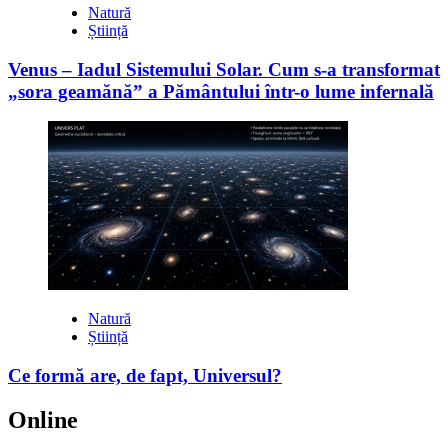
Natură
Știință
Venus – Iadul Sistemului Solar. Cum s-a transformat
„sora geamănă” a Pământului într-o lume infernală
Natură
Știință
Ce formă are, de fapt, Universul?
Online