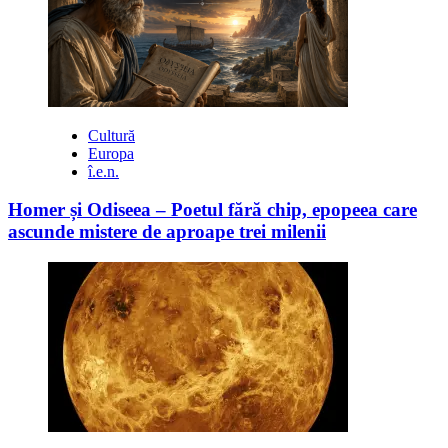
Cultură
Europa
î.e.n.
Homer și Odiseea – Poetul fără chip, epopeea care
ascunde mistere de aproape trei milenii