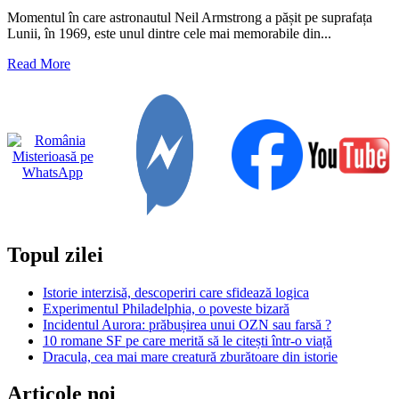
cele
Momentul în care astronautul Neil Armstrong a pășit pe suprafața
mai
Lunii, în 1969, este unul dintre cele mai memorabile din...
mari
explozii
Read
Read More
din
more
istoria
about
omenirii
Proiectul
A119,
detonarea
unei
bombe
cu
hidrogen
pe
Lună
Topul zilei
Istorie interzisă, descoperiri care sfidează logica
Experimentul Philadelphia, o poveste bizară
Incidentul Aurora: prăbușirea unui OZN sau farsă ?
10 romane SF pe care merită să le citești într-o viață
Dracula, cea mai mare creatură zburătoare din istorie
Articole noi