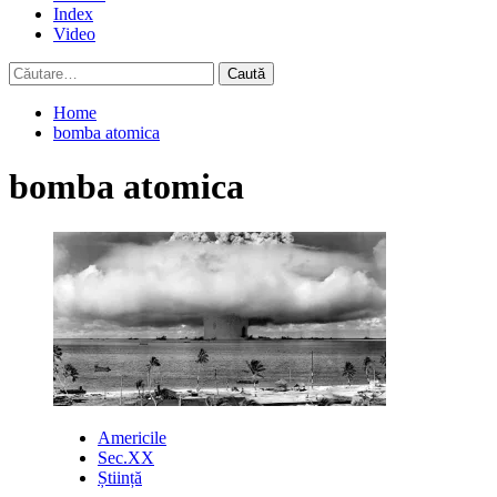
Index
Video
Caută
după:
Home
bomba atomica
bomba atomica
Americile
Sec.XX
Știință