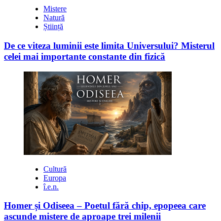
Mistere
Natură
Știință
De ce viteza luminii este limita Universului? Misterul
celei mai importante constante din fizică
Cultură
Europa
î.e.n.
Homer și Odiseea – Poetul fără chip, epopeea care
ascunde mistere de aproape trei milenii