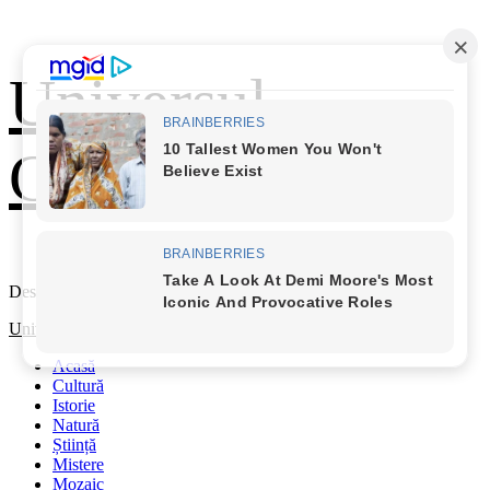
Skip
Universul
to
content
Cunoașterii
Descoperă Lumea
Primary
Universul Cunoașterii
Menu
Acasă
Cultură
Istorie
Natură
Știință
Mistere
Mozaic