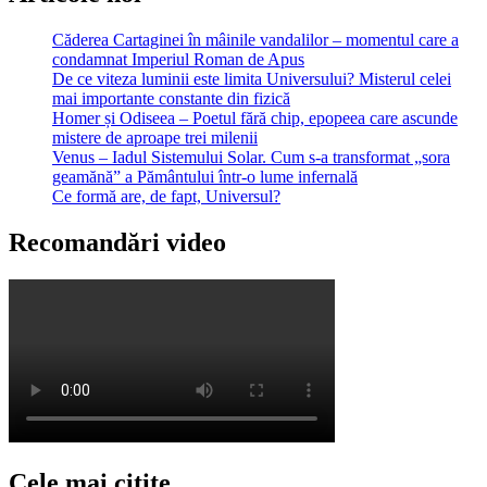
Căderea Cartaginei în mâinile vandalilor – momentul care a
condamnat Imperiul Roman de Apus
De ce viteza luminii este limita Universului? Misterul celei
mai importante constante din fizică
Homer și Odiseea – Poetul fără chip, epopeea care ascunde
mistere de aproape trei milenii
Venus – Iadul Sistemului Solar. Cum s-a transformat „sora
geamănă” a Pământului într-o lume infernală
Ce formă are, de fapt, Universul?
Recomandări video
Cele mai citite