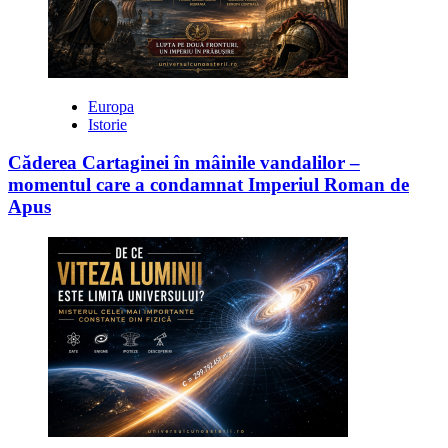
Europa
Istorie
Căderea Cartaginei în mâinile vandalilor –
momentul care a condamnat Imperiul Roman de
Apus