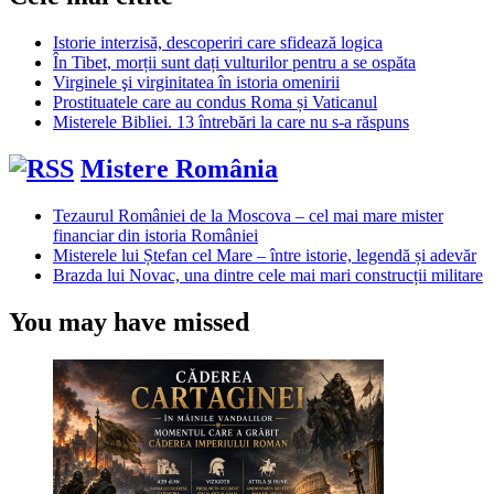
Istorie interzisă, descoperiri care sfidează logica
În Tibet, morții sunt dați vulturilor pentru a se ospăta
Virginele şi virginitatea în istoria omenirii
Prostituatele care au condus Roma și Vaticanul
Misterele Bibliei. 13 întrebări la care nu s-a răspuns
Mistere România
Tezaurul României de la Moscova – cel mai mare mister
financiar din istoria României
Misterele lui Ștefan cel Mare – între istorie, legendă și adevăr
Brazda lui Novac, una dintre cele mai mari construcții militare
You may have missed