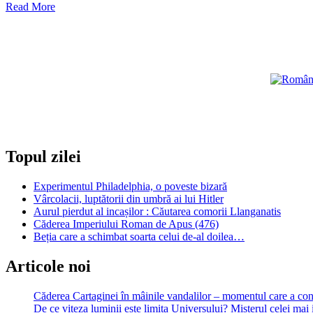
Read
Read More
more
about
Bizarul
boson
Higgs
deschide
noi
lumi,
multiversul
Topul zilei
Experimentul Philadelphia, o poveste bizară
Vârcolacii, luptătorii din umbră ai lui Hitler
Aurul pierdut al incașilor : Căutarea comorii Llanganatis
Căderea Imperiului Roman de Apus (476)
Beția care a schimbat soarta celui de-al doilea…
Articole noi
Căderea Cartaginei în mâinile vandalilor – momentul care a 
De ce viteza luminii este limita Universului? Misterul celei mai 