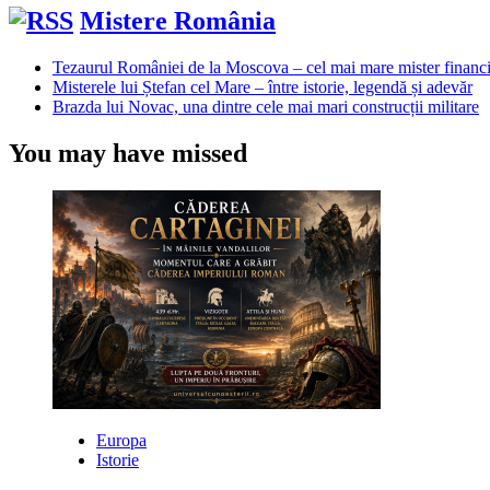
Mistere România
Tezaurul României de la Moscova – cel mai mare mister financi
Misterele lui Ștefan cel Mare – între istorie, legendă și adevăr
Brazda lui Novac, una dintre cele mai mari construcții militare
You may have missed
Europa
Istorie