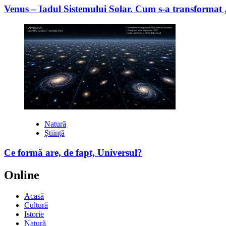
Venus – Iadul Sistemului Solar. Cum s-a transformat
Natură
Știință
Ce formă are, de fapt, Universul?
Online
Acasă
Cultură
Istorie
Natură