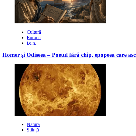
Cultură
Europa
î.e.n.
Homer și Odiseea – Poetul fără chip, epopeea care asc
Natură
Știință