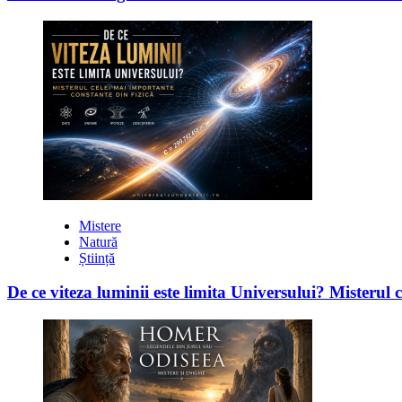
Mistere
Natură
Știință
De ce viteza luminii este limita Universului? Misterul 