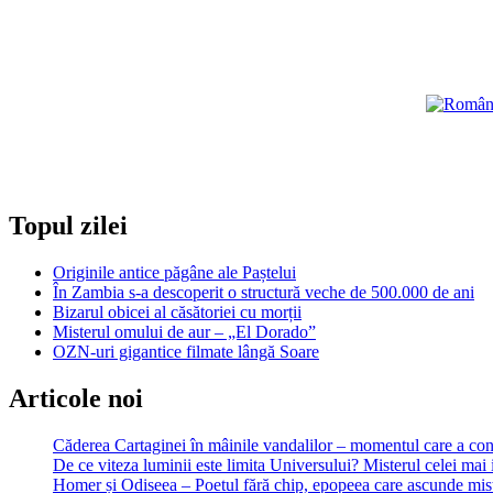
more
about
Ce
este
Efectul
Doppler
?
Topul zilei
Originile antice păgâne ale Paștelui
În Zambia s-a descoperit o structură veche de 500.000 de ani
Bizarul obicei al căsătoriei cu morții
Misterul omului de aur – „El Dorado”
OZN-uri gigantice filmate lângă Soare
Articole noi
Căderea Cartaginei în mâinile vandalilor – momentul care a 
De ce viteza luminii este limita Universului? Misterul celei mai 
Homer și Odiseea – Poetul fără chip, epopeea care ascunde mist