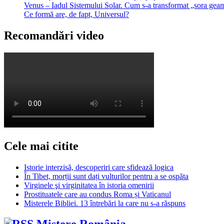
Venus – Iadul Sistemului Solar. Cum s-a transformat „sora geam
Ce formă are, de fapt, Universul?
Recomandări video
Cele mai citite
Istorie interzisă, descoperiri care sfidează logica
În Tibet, morții sunt dați vulturilor pentru a se ospăta
Virginele şi virginitatea în istoria omenirii
Prostituatele care au condus Roma și Vaticanul
Misterele Bibliei. 13 întrebări la care nu s-a răspuns