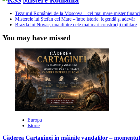
Mistere România
Tezaurul României de la Moscova – cel mai mare mister financi
Misterele lui Ștefan cel Mare – între istorie, legendă și adevăr
Brazda lui Novac, una dintre cele mai mari construcții militare
You may have missed
Europa
Istorie
Căderea Cartaginei în mâinile vandalilor – moment