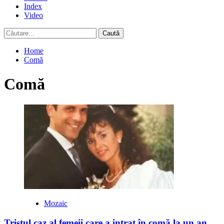
Index
Video
Caută
după:
Home
Comă
Comă
Mozaic
Tristul caz al femeii care a intrat în comă la un an