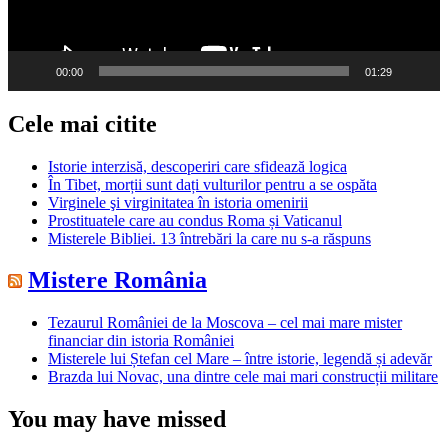
00:00
01:29
Cele mai citite
Istorie interzisă, descoperiri care sfidează logica
În Tibet, morții sunt dați vulturilor pentru a se ospăta
Virginele şi virginitatea în istoria omenirii
Prostituatele care au condus Roma și Vaticanul
Misterele Bibliei. 13 întrebări la care nu s-a răspuns
Mistere România
Tezaurul României de la Moscova – cel mai mare mister
financiar din istoria României
Misterele lui Ștefan cel Mare – între istorie, legendă și adevăr
Brazda lui Novac, una dintre cele mai mari construcții militare
You may have missed