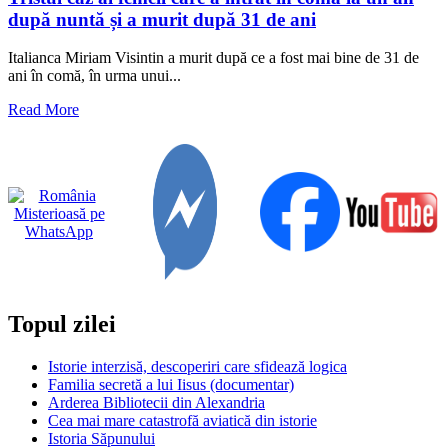
după nuntă și a murit după 31 de ani
Italianca Miriam Visintin a murit după ce a fost mai bine de 31 de
ani în comă, în urma unui...
Read
Read More
more
about
Tristul
caz
al
femeii
care
a
intrat
în
comă
Topul zilei
la
un
an
Istorie interzisă, descoperiri care sfidează logica
după
Familia secretă a lui Iisus (documentar)
nuntă
Arderea Bibliotecii din Alexandria
și
Cea mai mare catastrofă aviatică din istorie
a
Istoria Săpunului