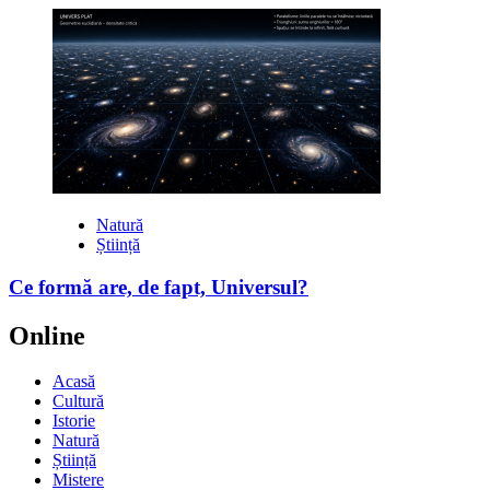
Natură
Știință
Ce formă are, de fapt, Universul?
Online
Acasă
Cultură
Istorie
Natură
Știință
Mistere