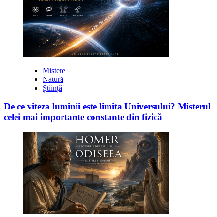
Mistere
Natură
Știință
De ce viteza luminii este limita Universului? Misterul
celei mai importante constante din fizică