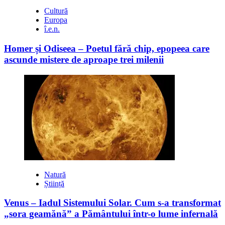
Cultură
Europa
î.e.n.
Homer și Odiseea – Poetul fără chip, epopeea care
ascunde mistere de aproape trei milenii
Natură
Știință
Venus – Iadul Sistemului Solar. Cum s-a transformat
„sora geamănă” a Pământului într-o lume infernală