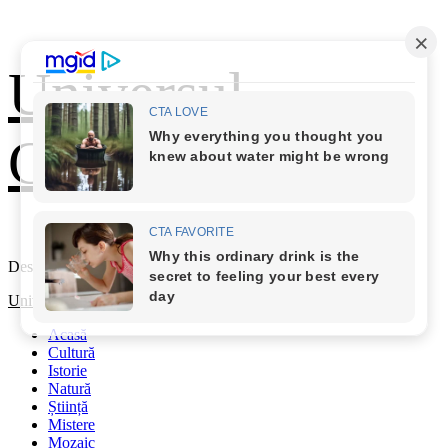
Skip
Universul
to
content
Cunoașterii
Descoperă Lumea
Primary
Universul Cunoașterii
Menu
Acasă
Cultură
Istorie
Natură
Știință
Mistere
Mozaic