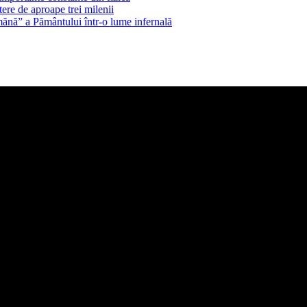
ere de aproape trei milenii
ănă” a Pământului într-o lume infernală