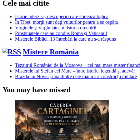
Cele mai citite
Istorie interzisă, descoperiri care sfidează logica
În Tibet, morții sunt dați vulturilor pentru a se ospăta
Virginele şi virginitatea în istoria omenirii
Prostituatele care au condus Roma și Vaticanul
Misterele Bibliei. 13 întrebări la care nu s-a răspuns
Mistere România
Tezaurul României de la Moscova – cel mai mare mister financi
Misterele lui Ștefan cel Mare – între istorie, legendă și adevăr
Brazda lui Novac, una dintre cele mai mari construcții militare
You may have missed