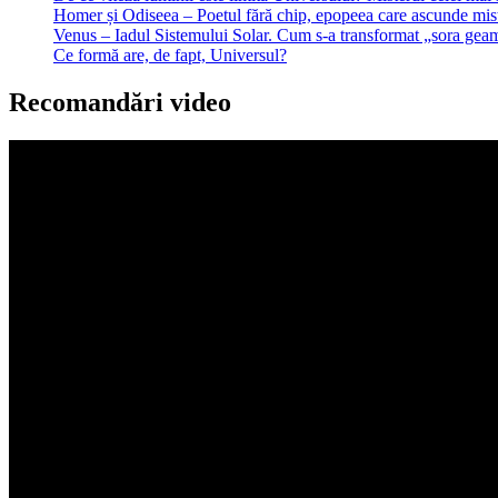
Homer și Odiseea – Poetul fără chip, epopeea care ascunde mist
Venus – Iadul Sistemului Solar. Cum s-a transformat „sora geam
Ce formă are, de fapt, Universul?
Recomandări video
Player
video