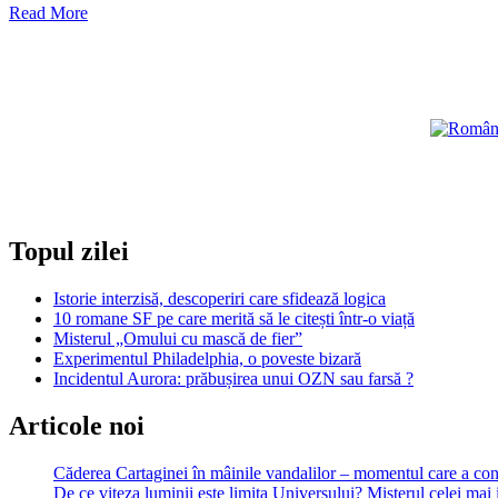
Read
Read More
more
about
Blestemul
lui
Jacques
de
Molay,
ultimul
mare
maestru
al
Topul zilei
templierilor
Istorie interzisă, descoperiri care sfidează logica
10 romane SF pe care merită să le citești într-o viață
Misterul „Omului cu mască de fier”
Experimentul Philadelphia, o poveste bizară
Incidentul Aurora: prăbușirea unui OZN sau farsă ?
Articole noi
Căderea Cartaginei în mâinile vandalilor – momentul care a 
De ce viteza luminii este limita Universului? Misterul celei mai 