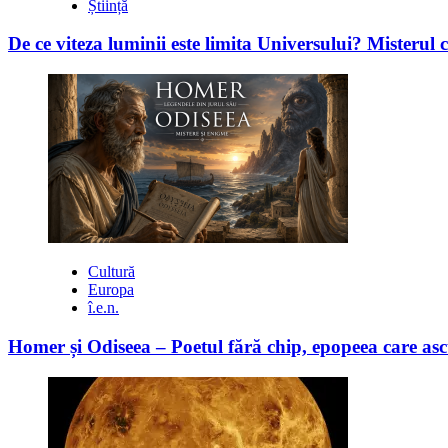
Știință
De ce viteza luminii este limita Universului? Misterul 
Cultură
Europa
î.e.n.
Homer și Odiseea – Poetul fără chip, epopeea care asc