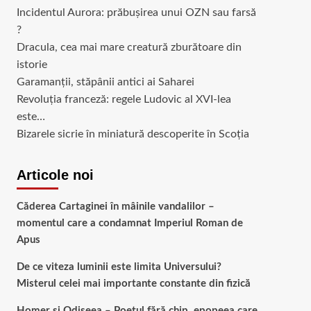
Incidentul Aurora: prăbușirea unui OZN sau farsă
?
Dracula, cea mai mare creatură zburătoare din
istorie
Garamanții, stăpânii antici ai Saharei
Revoluția franceză: regele Ludovic al XVI-lea
este…
Bizarele sicrie în miniatură descoperite în Scoția
Articole noi
Căderea Cartaginei în mâinile vandalilor –
momentul care a condamnat Imperiul Roman de
Apus
De ce viteza luminii este limita Universului?
Misterul celei mai importante constante din fizică
Homer și Odiseea – Poetul fără chip, epopeea care