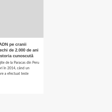
 ADN pe cranii
echi de 2.000 de ani
istoria cunoscută
gite de la Paracas din Peru
ori în 2014, când un
re a efectuat teste
d
e
ut
e
N