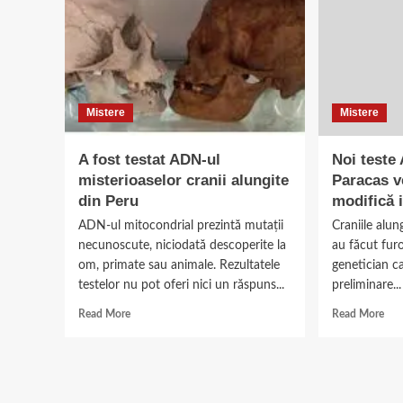
Mistere
Mistere
A fost testat ADN-ul
Noi teste
misterioaselor cranii alungite
Paracas v
din Peru
modifică 
ADN-ul mitocondrial prezintă mutații
Craniile alun
necunoscute, niciodată descoperite la
au făcut fur
om, primate sau animale. Rezultatele
genetician ca
testelor nu pot oferi nici un răspuns...
preliminare...
Read
Rea
Read More
Read More
more
mor
about
abo
A
Noi
fost
test
testat
AD