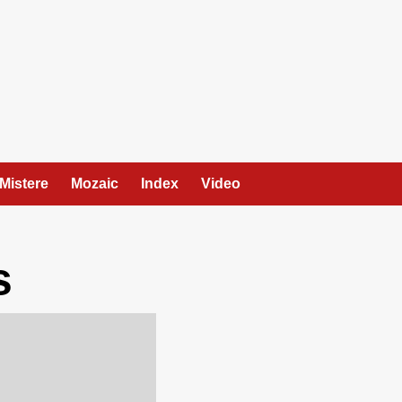
Mistere
Mozaic
Index
Video
s