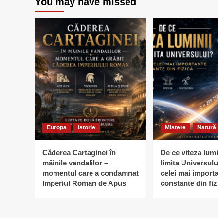
You may have missed
Europa
Istorie
Mistere
Natură
Căderea Cartaginei în
De ce viteza lumi
mâinile vandalilor –
limita Universulu
momentul care a condamnat
celei mai import
Imperiul Roman de Apus
constante din fiz