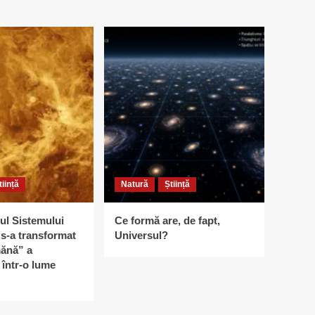
tiință
Natură
Știință
ul Sistemului
Ce formă are, de fapt,
s-a transformat
Universul?
ănă” a
într-o lume