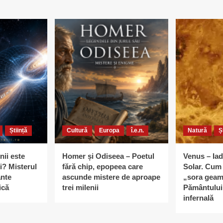
Știință
Cultură
Europa
î.e.n.
Natură
Ș
nii este
Homer și Odiseea – Poetul
Venus – Iad
i? Misterul
fără chip, epopeea care
Solar. Cum 
ante
ascunde mistere de aproape
„sora geam
ică
trei milenii
Pământului 
infernală