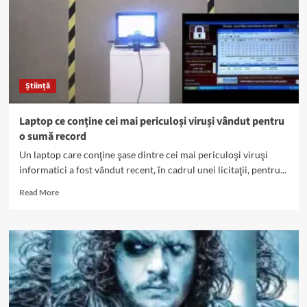
Știință
Laptop ce conține cei mai periculoși viruși vândut pentru
o sumă record
Un laptop care conţine şase dintre cei mai periculoşi viruşi
informatici a fost vândut recent, în cadrul unei licitaţii, pentru...
Read
Read More
more
about
Laptop
ce
conține
cei
mai
periculoși