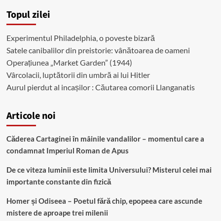
dacă
Topul zilei
piratezi
Game
of
Experimentul Philadelphia, o poveste bizară
Thrones
Satele canibalilor din preistorie: vânătoarea de oameni
Operațiunea „Market Garden” (1944)
Vârcolacii, luptătorii din umbră ai lui Hitler
Aurul pierdut al incașilor : Căutarea comorii Llanganatis
Articole noi
Căderea Cartaginei în mâinile vandalilor – momentul care a
condamnat Imperiul Roman de Apus
De ce viteza luminii este limita Universului? Misterul celei mai
importante constante din fizică
Homer și Odiseea – Poetul fără chip, epopeea care ascunde
mistere de aproape trei milenii