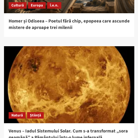
Cultură
Europa
î.e.n.
Homer și Odiseea – Poetul fără chip, epopeea care ascunde
mistere de aproape trei milenii
Natură
Știință
Venus – Iadul Sistemului Solar. Cum s-a transformat „sora
geamănă” a Pământului într-o lume infernală