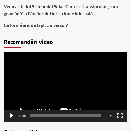
Venus – Iadul Sistemului Solar. Cum s-a transformat „sora
geamănă” a Pământului într-o lume infernală
Ce formă are, de fapt, Universul?
Recomandări video
Player
video
00:00
01:29