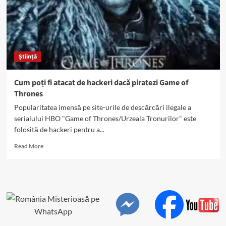
viruși
vândut
pentru
o
sumă
record
Știință
Cum poți fi atacat de hackeri dacă piratezi Game of
Thrones
Popularitatea imensă pe site-urile de descărcări ilegale a
serialului HBO "Game of Thrones/Urzeala Tronurilor" este
folosită de hackeri pentru a...
Read
Read More
more
about
Cum
poți
fi
atacat
de
hackeri