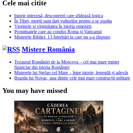
Cele mai citite
Istorie interzisă, descoperiri care sfidează logica
În Tibet, morții sunt dați vulturilor pentru a se ospăta
Virginele şi virginitatea în istoria omenirii
Prostituatele care au condus Roma și Vaticanul
Misterele Bibliei. 13 întrebări la care nu s-a răspuns
Mistere România
Tezaurul României de la Moscova – cel mai mare mister
financiar din istoria României
Misterele lui Ștefan cel Mare – între istorie, legendă și adevăr
Brazda lui Novac, una dintre cele mai mari construcții militare
You may have missed