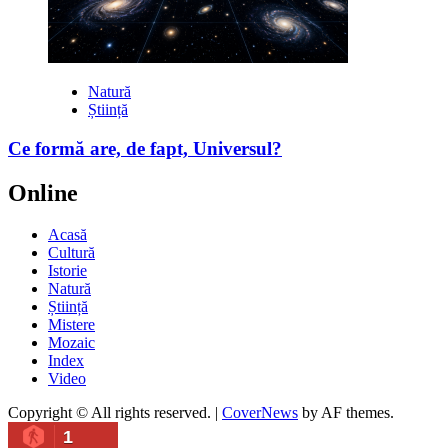
Natură
Știință
Ce formă are, de fapt, Universul?
Online
Acasă
Cultură
Istorie
Natură
Știință
Mistere
Mozaic
Index
Video
Copyright © All rights reserved.
|
CoverNews
by AF themes.
1