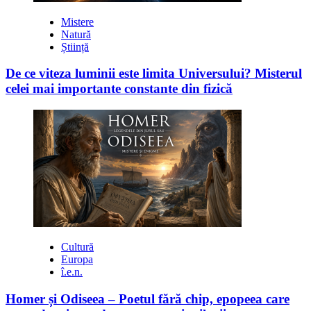
Mistere
Natură
Știință
De ce viteza luminii este limita Universului? Misterul
celei mai importante constante din fizică
Cultură
Europa
î.e.n.
Homer și Odiseea – Poetul fără chip, epopeea care