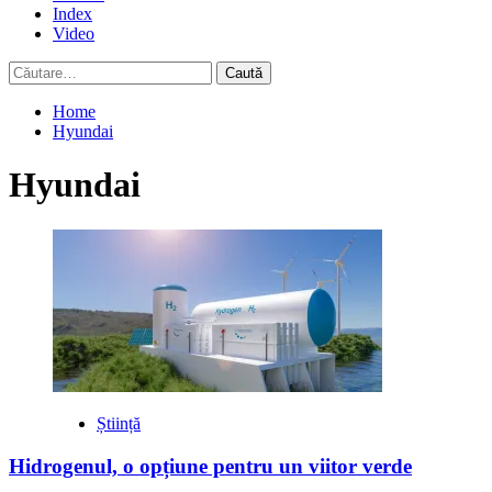
Index
Video
Caută
după:
Home
Hyundai
Hyundai
Știință
Hidrogenul, o opțiune pentru un viitor verde