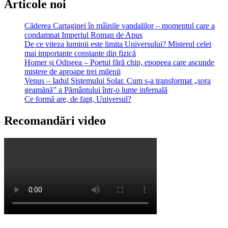
Articole noi
Căderea Cartaginei în mâinile vandalilor – momentul care a
condamnat Imperiul Roman de Apus
De ce viteza luminii este limita Universului? Misterul celei
mai importante constante din fizică
Homer și Odiseea – Poetul fără chip, epopeea care ascunde
mistere de aproape trei milenii
Venus – Iadul Sistemului Solar. Cum s-a transformat „sora
geamănă” a Pământului într-o lume infernală
Ce formă are, de fapt, Universul?
Recomandări video