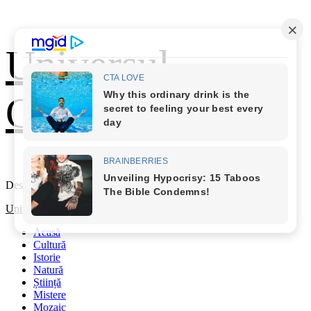
Skip
Universul
to
content
Cunoașterii
Descoperă Lumea
Primary
Universul Cunoașterii
Menu
Acasă
Cultură
Istorie
Natură
Știință
Mistere
Mozaic