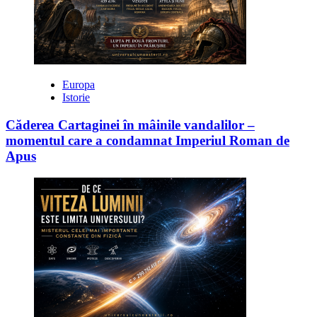
Europa
Istorie
Căderea Cartaginei în mâinile vandalilor –
momentul care a condamnat Imperiul Roman de
Apus