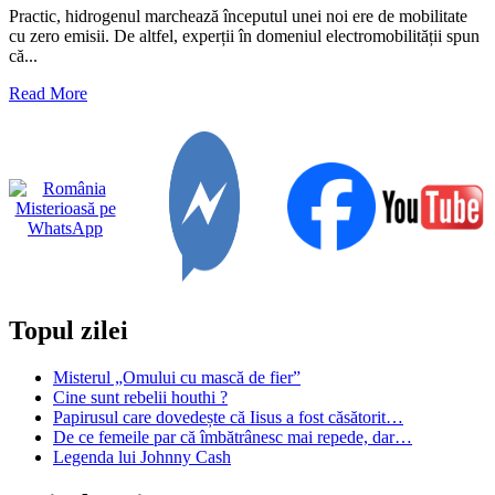
Practic, hidrogenul marchează începutul unei noi ere de mobilitate
cu zero emisii. De altfel, experții în domeniul electromobilității spun
că...
Read
Read More
more
about
Hidrogenul,
o
opțiune
pentru
un
viitor
verde
Topul zilei
Misterul „Omului cu mască de fier”
Cine sunt rebelii houthi ?
Papirusul care dovedește că Iisus a fost căsătorit…
De ce femeile par că îmbătrânesc mai repede, dar…
Legenda lui Johnny Cash