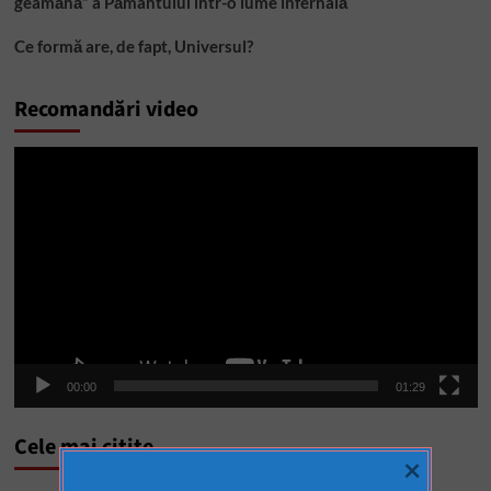
geamănă” a Pământului într-o lume infernală
Ce formă are, de fapt, Universul?
Recomandări video
Player
video
00:00
01:29
Cele mai citite
×