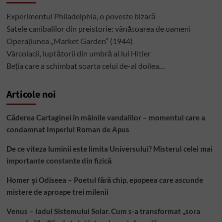
istoria
cinematografiei
Experimentul Philadelphia, o poveste bizară
Satele canibalilor din preistorie: vânătoarea de oameni
Operațiunea „Market Garden” (1944)
Vârcolacii, luptătorii din umbră ai lui Hitler
Beția care a schimbat soarta celui de-al doilea…
Articole noi
Căderea Cartaginei în mâinile vandalilor – momentul care a
condamnat Imperiul Roman de Apus
De ce viteza luminii este limita Universului? Misterul celei mai
importante constante din fizică
Homer și Odiseea – Poetul fără chip, epopeea care ascunde
mistere de aproape trei milenii
Venus – Iadul Sistemului Solar. Cum s-a transformat „sora