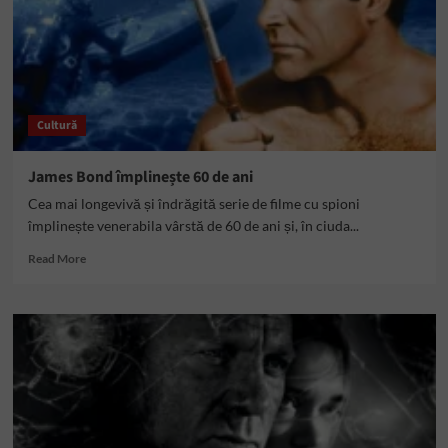
Cultură
James Bond împlinește 60 de ani
Cea mai longevivă și îndrăgită serie de filme cu spioni
împlinește venerabila vârstă de 60 de ani și, în ciuda...
Read
Read More
more
about
James
Bond
împlinește
60
de
ani