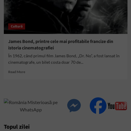
Cultură
James Bond, printre cele mai profitabile francize din
istoria cinematografiei
În 1962, când primul film James Bond, „Dr. No”, a fost lansat în
cinematografe, un bilet costa doar 70 de...
Read
Read More
more
about
James
Bond,
printre
cele
mai
profitabile
francize
Topul zilei
din