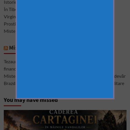
Istorie interzisă, descoperiri care sfidează logica
În Tibet, morții sunt dați vulturilor pentru a se ospăta
Virginele şi virginitatea în istoria omenirii
Prostituatele care au condus Roma și Vaticanul
Misterele Bibliei. 13 întrebări la care nu s-a răspuns
Mistere România
Tezaurul României de la Moscova – cel mai mare mister
financiar din istoria României
Misterele lui Ștefan cel Mare – între istorie, legendă și adevăr
Brazda lui Novac, una dintre cele mai mari construcții militare
You may have missed