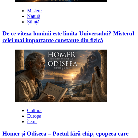
Mistere
Natură
Știință
De ce viteza luminii este limita Universului? Misterul
celei mai importante constante din fizică
Cultură
Europa
î.e.n.
Homer și Odiseea – Poetul fără chip, epopeea care