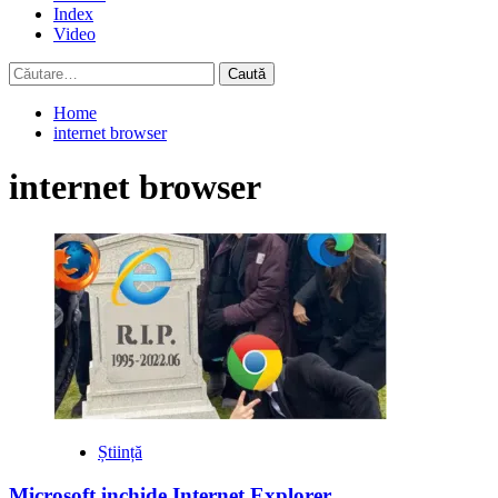
Index
Video
Caută
după:
Home
internet browser
internet browser
Știință
Microsoft inchide Internet Explorer