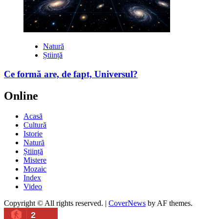
Natură
Știință
Ce formă are, de fapt, Universul?
Online
Acasă
Cultură
Istorie
Natură
Știință
Mistere
Mozaic
Index
Video
Copyright © All rights reserved.
|
CoverNews
by AF themes.
2