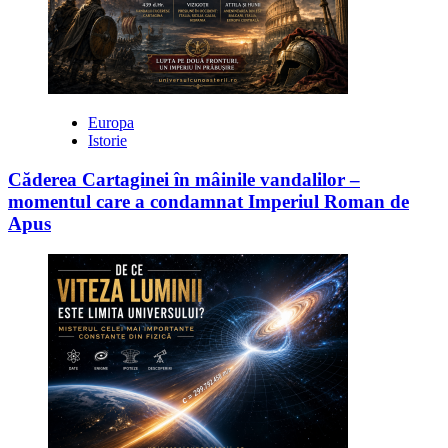
Europa
Istorie
Căderea Cartaginei în mâinile vandalilor –
momentul care a condamnat Imperiul Roman de
Apus