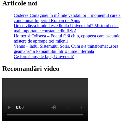
Articole noi
Căderea Cartaginei în mâinile vandalilor – momentul care a
condamnat Imperiul Roman de Apus
De ce viteza luminii este limita Universului? Misterul celei
mai importante constante din fizică
Homer și Odiseea – Poetul fără chip, epopeea care ascunde
mistere de aproape trei milenii
Venus – Iadul Sistemului Solar. Cum s-a transformat „sora
geamănă” a Pământului într-o lume infernală
Ce formă are, de fapt, Universul?
Recomandări video