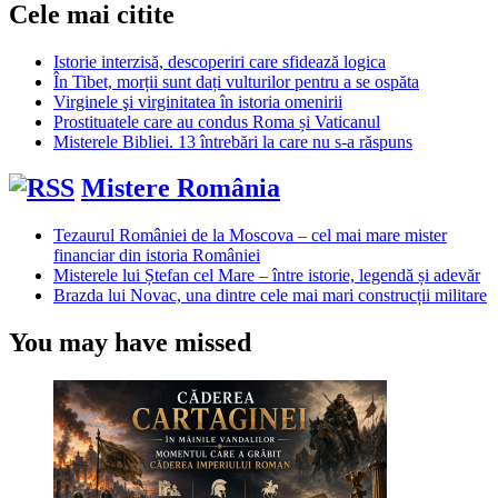
Cele mai citite
Istorie interzisă, descoperiri care sfidează logica
În Tibet, morții sunt dați vulturilor pentru a se ospăta
Virginele şi virginitatea în istoria omenirii
Prostituatele care au condus Roma și Vaticanul
Misterele Bibliei. 13 întrebări la care nu s-a răspuns
Mistere România
Tezaurul României de la Moscova – cel mai mare mister
financiar din istoria României
Misterele lui Ștefan cel Mare – între istorie, legendă și adevăr
Brazda lui Novac, una dintre cele mai mari construcții militare
You may have missed