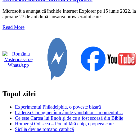
Microsoft a anunțat că închide Internet Explorer pe 15 iunie 2022, la
aproape 27 de ani după lansarea browser-ului care...
Read
Read More
more
about
Microsoft
inchide
Internet
Explorer
Topul zilei
Experimentul Philadelphia, o poveste bizară
Căderea Cartaginei în mâinile vandalilor – momentul…
Ce este Cartea lui Enoh și de ce a fost scoasă din Biblie
Homer și Odiseea – Poetul fără chip, epopeea care…
Sicilia devine romano-catolică