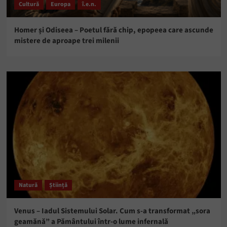
Cultură
Europa
î.e.n.
Homer și Odiseea – Poetul fără chip, epopeea care ascunde
mistere de aproape trei milenii
Natură
Știință
Venus – Iadul Sistemului Solar. Cum s-a transformat „sora
geamănă” a Pământului într-o lume infernală