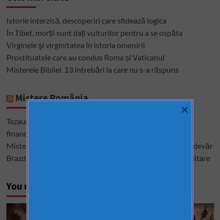
Istorie interzisă, descoperiri care sfidează logica
În Tibet, morții sunt dați vulturilor pentru a se ospăta
Virginele şi virginitatea în istoria omenirii
Prostituatele care au condus Roma și Vaticanul
Misterele Bibliei. 13 întrebări la care nu s-a răspuns
Mistere România
×
Tezaurul României de la Moscova – cel mai mare mister
financiar din istoria României
Misterele lui Ștefan cel Mare – între istorie, legendă și adevăr
Brazda lui Novac, una dintre cele mai mari construcții militare
You may have missed