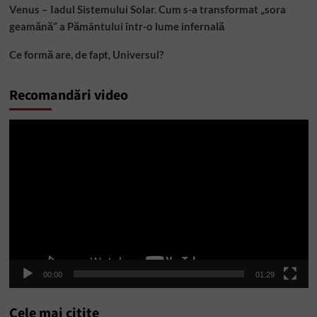
Venus – Iadul Sistemului Solar. Cum s-a transformat „sora
geamănă” a Pământului într-o lume infernală
Ce formă are, de fapt, Universul?
Recomandări video
Player
video
00:00
01:29
Cele mai citite