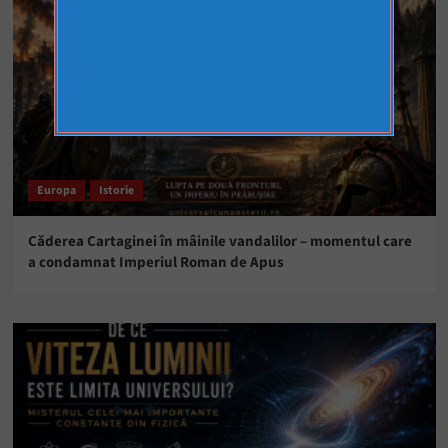
Europa
Istorie
Căderea Cartaginei în mâinile vandalilor – momentul care
a condamnat Imperiul Roman de Apus