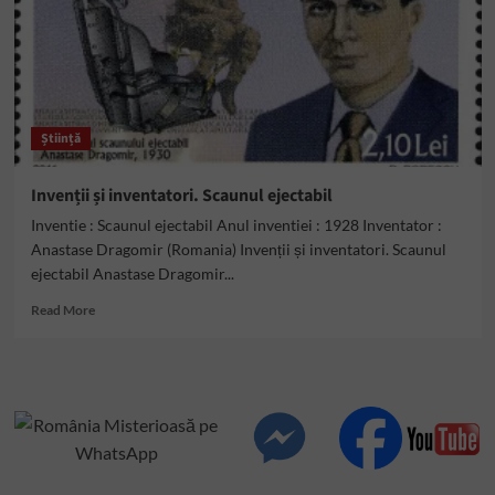
Știință
Invenții și inventatori. Scaunul ejectabil
Inventie : Scaunul ejectabil Anul inventiei : 1928 Inventator :
Anastase Dragomir (Romania) Invenții și inventatori. Scaunul
ejectabil Anastase Dragomir...
Read
Read More
more
about
Invenții
și
inventatori.
Scaunul
ejectabil