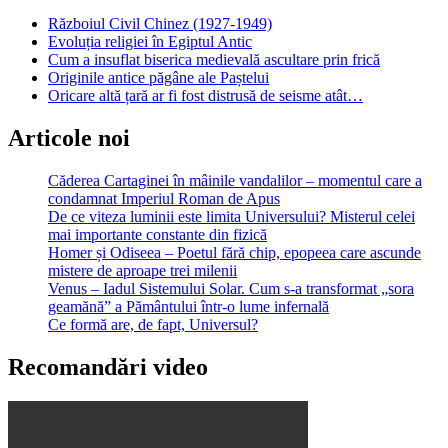
Războiul Civil Chinez (1927-1949)
Evoluția religiei în Egiptul Antic
Cum a insuflat biserica medievală ascultare prin frică
Originile antice păgâne ale Paștelui
Oricare altă țară ar fi fost distrusă de seisme atât…
Articole noi
Căderea Cartaginei în mâinile vandalilor – momentul care a
condamnat Imperiul Roman de Apus
De ce viteza luminii este limita Universului? Misterul celei
mai importante constante din fizică
Homer și Odiseea – Poetul fără chip, epopeea care ascunde
mistere de aproape trei milenii
Venus – Iadul Sistemului Solar. Cum s-a transformat „sora
geamănă” a Pământului într-o lume infernală
Ce formă are, de fapt, Universul?
Recomandări video