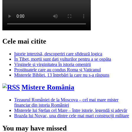
Cele mai citite
Istorie interzisă, descoperiri care sfidează logica
În Tibet, morții sunt dați vulturilor pentru a se ospăta
Virginele şi virginitatea în istoria omenirii
Prostituatele care au condus Roma și Vaticanul
Misterele Bibliei. 13 întrebări la care nu s-a răspuns
Mistere România
Tezaurul României de la Moscova – cel mai mare mister
financiar din istoria României
Misterele lui Ștefan cel Mare – între istorie, legendă și adevăr
Brazda lui Novac, una dintre cele mai mari construcții militare
You may have missed