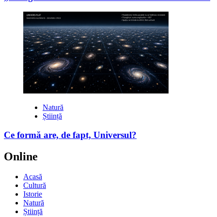
Natură
Știință
Ce formă are, de fapt, Universul?
Online
Acasă
Cultură
Istorie
Natură
Știință