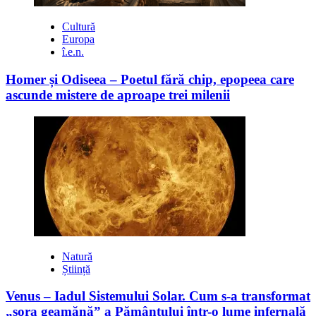
Cultură
Europa
î.e.n.
Homer și Odiseea – Poetul fără chip, epopeea care
ascunde mistere de aproape trei milenii
Natură
Știință
Venus – Iadul Sistemului Solar. Cum s-a transformat
„sora geamănă” a Pământului într-o lume infernală