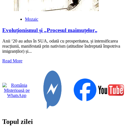
Mozaic
Evoluționismul și „Procesul maimuțelor„
Anii ‘20 au adus în SUA, odată cu prosperitatea, și intensificarea
reacțiunii, manifestată prin nativism (atitudine îndreptată împotriva
imigranților) și...
Read
Read More
more
about
Evoluționismul
și
„Procesul
maimuțelor„
Topul zilei