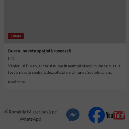
Știință
Buran, naveta spațială rusească
0
Vehiculul Buran, al cărui nume înseamnă viscol în limba rusă, a
fost o navetă spaţială dezvoltată de Uniunea Sovietică, un...
Read
Read More
more
about
Buran,
naveta
spațială
rusească