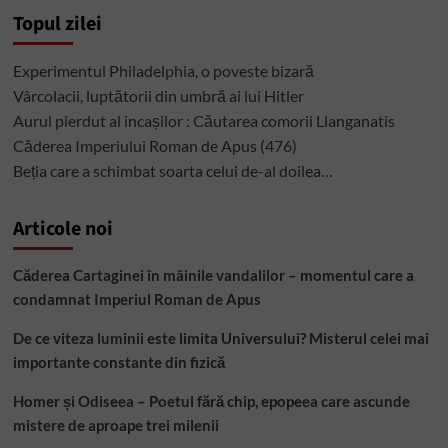
Topul zilei
Experimentul Philadelphia, o poveste bizară
Vârcolacii, luptătorii din umbră ai lui Hitler
Aurul pierdut al incașilor : Căutarea comorii Llanganatis
Căderea Imperiului Roman de Apus (476)
Beția care a schimbat soarta celui de-al doilea…
Articole noi
Căderea Cartaginei în mâinile vandalilor – momentul care a
condamnat Imperiul Roman de Apus
De ce viteza luminii este limita Universului? Misterul celei mai
importante constante din fizică
Homer și Odiseea – Poetul fără chip, epopeea care ascunde
mistere de aproape trei milenii