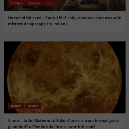
Cultură
Europa
î.e.n.
Homer și Odiseea – Poetul fără chip, epopeea care ascunde
mistere de aproape trei milenii
Natură
Știință
Venus – Iadul Sistemului Solar. Cum s-a transformat „sora
geamănă” a Pământului într-o lume infernală