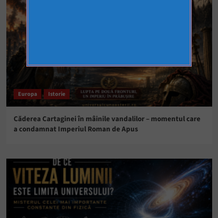
Europa
Istorie
Căderea Cartaginei în mâinile vandalilor – momentul care
a condamnat Imperiul Roman de Apus