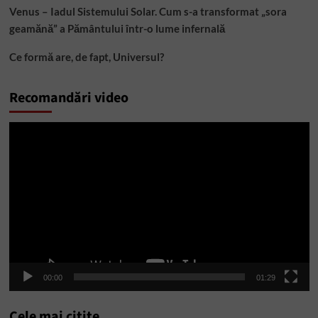
Venus – Iadul Sistemului Solar. Cum s-a transformat „sora
geamănă” a Pământului într-o lume infernală
Ce formă are, de fapt, Universul?
Recomandări video
Player
video
00:00
01:29
Cele mai citite