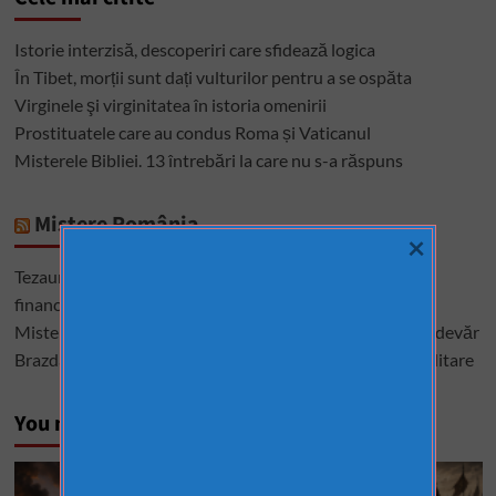
Istorie interzisă, descoperiri care sfidează logica
În Tibet, morții sunt dați vulturilor pentru a se ospăta
Virginele şi virginitatea în istoria omenirii
Prostituatele care au condus Roma și Vaticanul
Misterele Bibliei. 13 întrebări la care nu s-a răspuns
Mistere România
×
Tezaurul României de la Moscova – cel mai mare mister
financiar din istoria României
Misterele lui Ștefan cel Mare – între istorie, legendă și adevăr
Brazda lui Novac, una dintre cele mai mari construcții militare
You may have missed