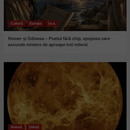
Cultură
Europa
î.e.n.
Homer și Odiseea – Poetul fără chip, epopeea care
ascunde mistere de aproape trei milenii
Natură
Știință