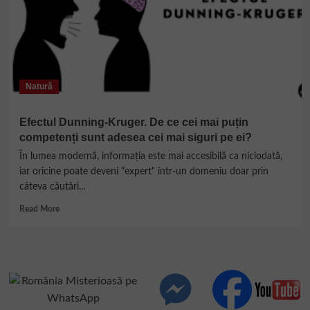
Natură
Efectul Dunning-Kruger. De ce cei mai puțin
competenți sunt adesea cei mai siguri pe ei?
În lumea modernă, informația este mai accesibilă ca niciodată,
iar oricine poate deveni "expert" într-un domeniu doar prin
câteva căutări...
Read
Read More
more
about
Efectul
Dunning-
Kruger.
De
ce