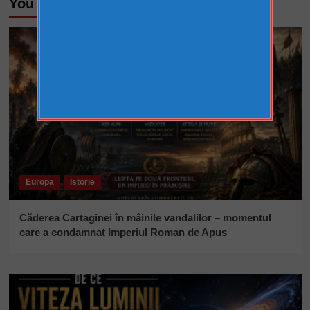
You may have missed
Europa
Istorie
Căderea Cartaginei în mâinile vandalilor – momentul
care a condamnat Imperiul Roman de Apus