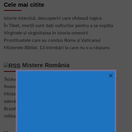
Cele mai citite
Istorie interzisă, descoperiri care sfidează logica
În Tibet, morții sunt dați vulturilor pentru a se ospăta
Virginele şi virginitatea în istoria omenirii
Prostituatele care au condus Roma și Vaticanul
Misterele Bibliei. 13 întrebări la care nu s-a răspuns
Mistere România
×
Tezaurul României de la Moscova – cel mai mare mister
financiar din istoria României
Misterele lui Ștefan cel Mare – între istorie, legendă și
adevăr
Brazda lui Novac, una dintre cele mai mari construcții
militare