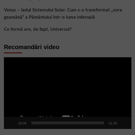
Venus – Iadul Sistemului Solar. Cum s-a transformat „sora
geamănă” a Pământului într-o lume infernală
Ce formă are, de fapt, Universul?
Recomandări video
Player
video
00:00
01:29