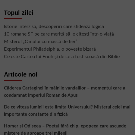
cei
mai
Topul zilei
puțin
competenți
sunt
Istorie interzisă, descoperiri care sfidează logica
adesea
10 romane SF pe care merită să le citești într-o viață
cei
mai
Misterul „Omului cu mască de fier”
siguri
Experimentul Philadelphia, o poveste bizară
pe
Ce este Cartea lui Enoh și de ce a fost scoasă din Biblie
ei?
Articole noi
Căderea Cartaginei în mâinile vandalilor – momentul care a
condamnat Imperiul Roman de Apus
De ce viteza luminii este limita Universului? Misterul celei mai
importante constante din fizică
Homer și Odiseea – Poetul fără chip, epopeea care ascunde
mistere de aproape trei milenii