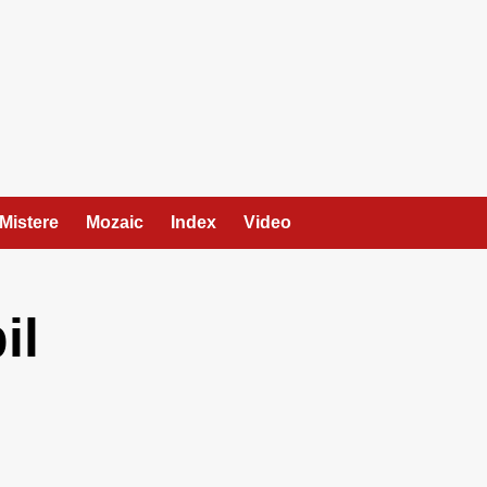
Mistere
Mozaic
Index
Video
il