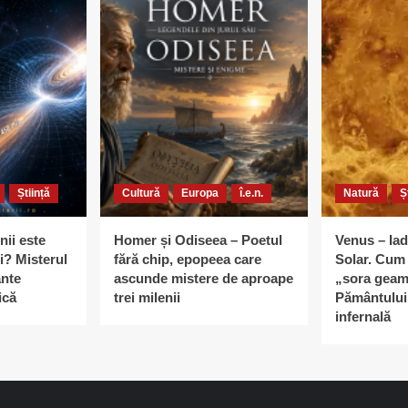
Știință
Cultură
Europa
î.e.n.
Natură
Ș
nii este
Homer și Odiseea – Poetul
Venus – Iad
i? Misterul
fără chip, epopeea care
Solar. Cum 
ante
ascunde mistere de aproape
„sora geam
ică
trei milenii
Pământului 
infernală