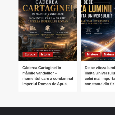
Europa
Istorie
Mistere
Natură
Căderea Cartaginei în
De ce viteza lumi
mâinile vandalilor –
limita Universulu
momentul care a condamnat
celei mai import
Imperiul Roman de Apus
constante din fiz