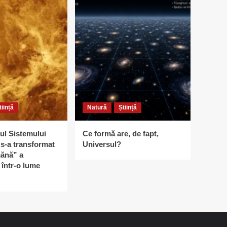
tiință
Natură
Știință
ul Sistemului
Ce formă are, de fapt,
s-a transformat
Universul?
ănă” a
într-o lume