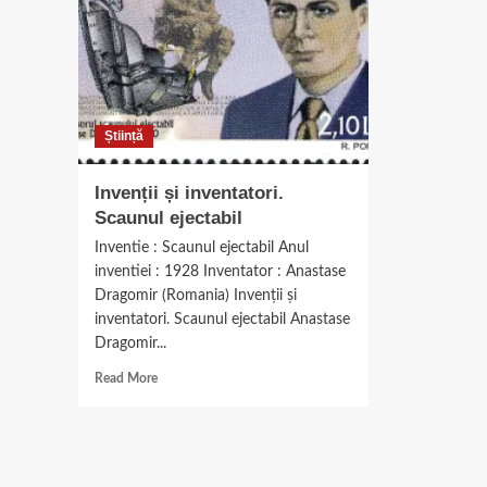
Știință
Invenții și inventatori.
Scaunul ejectabil
Inventie : Scaunul ejectabil Anul
inventiei : 1928 Inventator : Anastase
Dragomir (Romania) Invenții și
inventatori. Scaunul ejectabil Anastase
Dragomir...
Read
Read More
more
about
Invenții
și
inventatori.