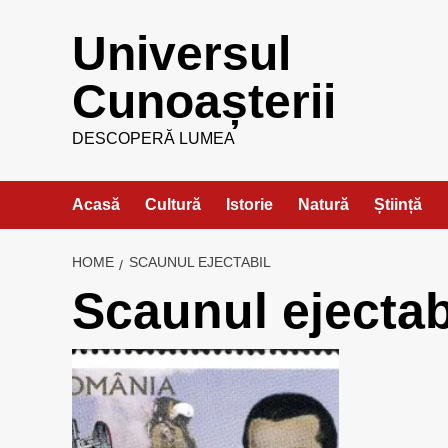
Skip
Universul
to
content
Cunoașterii
DESCOPERĂ LUMEA
Acasă
Cultură
Istorie
Natură
Știință
HOME
SCAUNUL EJECTABIL
Scaunul ejectab