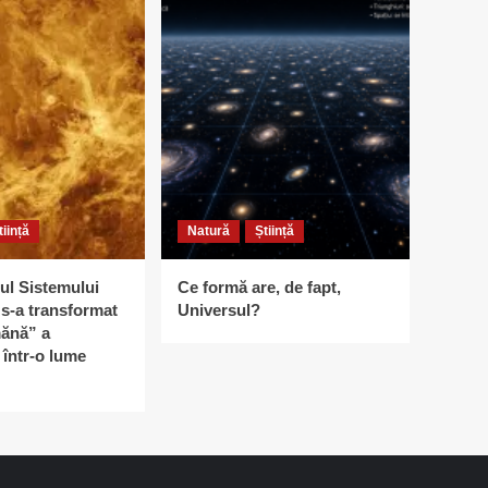
tiință
Natură
Știință
ul Sistemului
Ce formă are, de fapt,
s-a transformat
Universul?
ănă” a
într-o lume