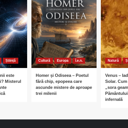
Știință
Cultură
Europa
î.e.n.
Natură
Ș
nii este
Homer și Odiseea – Poetul
Venus – Iad
i? Misterul
fără chip, epopeea care
Solar. Cum 
ante
ascunde mistere de aproape
„sora geam
ică
trei milenii
Pământului 
infernală