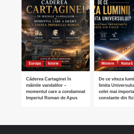
Europa
Istorie
Mistere
Natură
Căderea Cartaginei în
De ce viteza lumi
mâinile vandalilor –
limita Universulu
momentul care a condamnat
celei mai import
Imperiul Roman de Apus
constante din fiz