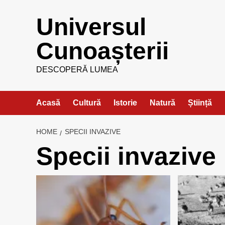
Skip
Universul
to
content
Cunoașterii
DESCOPERĂ LUMEA
Acasă
Cultură
Istorie
Natură
Știință
HOME
SPECII INVAZIVE
Specii invazive