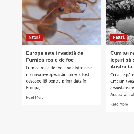
Natură
Natură
Europa este invadată de
Cum au re
Furnica roșie de foc
iepuri să
Australia
Furnica roșie de foc, una dintre cele
mai invazive specii din lume, a fost
Ceea ce păr
descoperită pentru prima dată în
Crăciun avea
Europa,...
devastatoare 
Australia, pot
Read
Read More
more
Rea
Read More
about
mor
Europa
abo
este
Cu
invadată
au
de
reuș