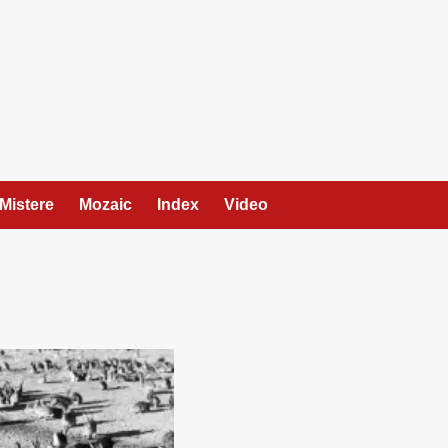
Mistere
Mozaic
Index
Video