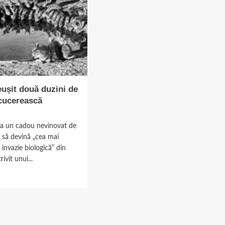
ușit două duzini de
 cucerească
ea un cadou nevinovat de
 să devină „cea mai
invazie biologică” din
rivit unui...
d
e
ut
m
it