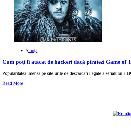
about
Laptop
ce
conține
cei
mai
periculoși
viruși
vândut
pentru
Știință
o
sumă
Cum poți fi atacat de hackeri dacă piratezi Game of 
record
Popularitatea imensă pe site-urile de descărcări ilegale a serialului 
Read
Read More
more
about
Cum
poți
fi
atacat
de
hackeri
dacă