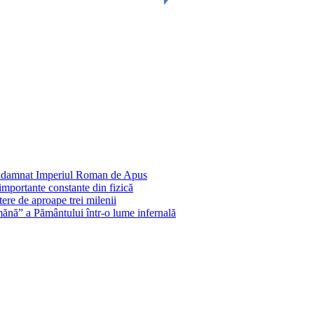
condamnat Imperiul Roman de Apus
importante constante din fizică
ere de aproape trei milenii
ănă” a Pământului într-o lume infernală