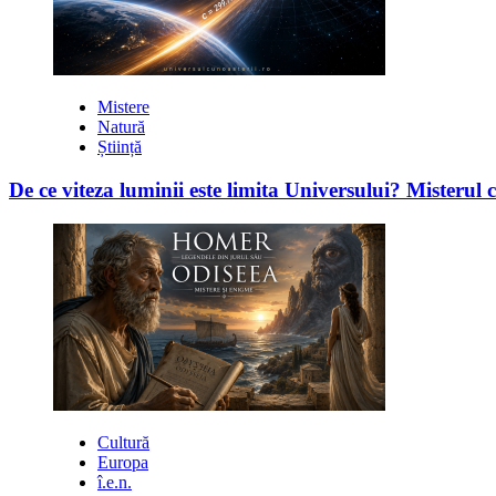
Mistere
Natură
Știință
De ce viteza luminii este limita Universului? Misterul 
Cultură
Europa
î.e.n.