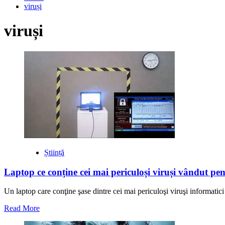
viruși
viruși
Știință
Laptop ce conține cei mai periculoși viruși vândut pe
Un laptop care conţine şase dintre cei mai periculoşi viruşi informatici a
Read
Read More
more