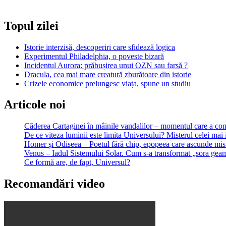
piratezi
Game
Topul zilei
of
Thrones
Istorie interzisă, descoperiri care sfidează logica
Experimentul Philadelphia, o poveste bizară
Incidentul Aurora: prăbușirea unui OZN sau farsă ?
Dracula, cea mai mare creatură zburătoare din istorie
Crizele economice prelungesc viața, spune un studiu
Articole noi
Căderea Cartaginei în mâinile vandalilor – momentul care a 
De ce viteza luminii este limita Universului? Misterul celei mai 
Homer și Odiseea – Poetul fără chip, epopeea care ascunde mist
Venus – Iadul Sistemului Solar. Cum s-a transformat „sora geam
Ce formă are, de fapt, Universul?
Recomandări video