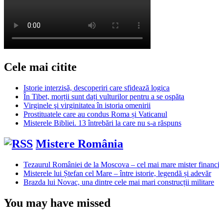
Cele mai citite
Istorie interzisă, descoperiri care sfidează logica
În Tibet, morții sunt dați vulturilor pentru a se ospăta
Virginele şi virginitatea în istoria omenirii
Prostituatele care au condus Roma și Vaticanul
Misterele Bibliei. 13 întrebări la care nu s-a răspuns
Mistere România
Tezaurul României de la Moscova – cel mai mare mister financi
Misterele lui Ștefan cel Mare – între istorie, legendă și adevăr
Brazda lui Novac, una dintre cele mai mari construcții militare
You may have missed