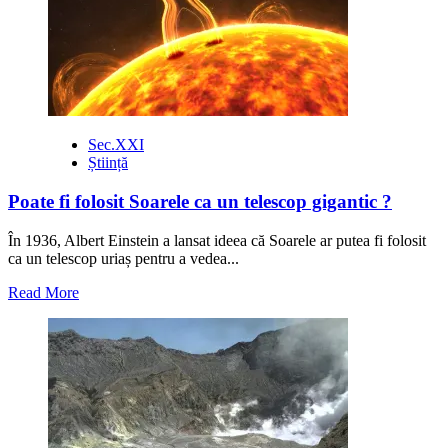
IntelliPhone-
urile
și
ce
oferă
în
plus
față
Sec.XXI
de
Știință
smartphone
Poate fi folosit Soarele ca un telescop gigantic ?
În 1936, Albert Einstein a lansat ideea că Soarele ar putea fi folosit
ca un telescop uriaș pentru a vedea...
Read
Read More
more
about
Poate
fi
folosit
Soarele
ca
un