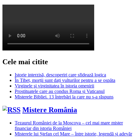
Cele mai citite
Istorie interzisă, descoperiri care sfidează logica
În Tibet, morții sunt dați vulturilor pentru a se ospăta
Virginele şi virginitatea în istoria omenirii
Prostituatele care au condus Roma și Vaticanul
Misterele Bibliei. 13 întrebări la care nu s-a răspuns
Mistere România
Tezaurul României de la Moscova – cel mai mare mister
financiar din istoria României
Misterele lui Ștefan cel Mare – între istorie, legendă și adevăr