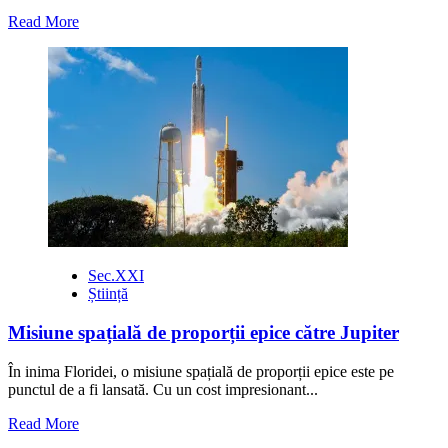
Read
Read More
more
about
O
singură
genă
provoacă
30
de
boli
rare
Sec.XXI
Știință
Misiune spațială de proporții epice către Jupiter
În inima Floridei, o misiune spațială de proporții epice este pe
punctul de a fi lansată. Cu un cost impresionant...
Read
Read More
more