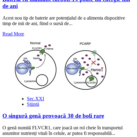
de ani
Acest nou tip de baterie are potențialul de a alimenta dispozitive
timp de mii de ani, fiind o sursă de...
Read
Read More
more
about
Bateria
cu
diamant
carbon-
14
poate
da
energie
mii
Sec.XXI
de
Știință
ani
O singură genă provoacă 30 de boli rare
O genă numită FLVCR1, care joacă un rol cheie în transportul
anumitor nutrienți vitali în celule, ar putea fi responsabilă...