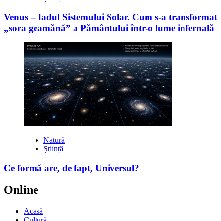
Venus – Iadul Sistemului Solar. Cum s-a transformat
„sora geamănă” a Pământului într-o lume infernală
Natură
Știință
Ce formă are, de fapt, Universul?
Online
Acasă
Cultură