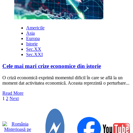
Americile
Asia
Europa
Istorie
Sec.XX
Sec.XXI
Cele mai mari crize economice din istorie
O criză economică exprimă momentul dificil în care se află la un
moment dat activitatea economică. Aceasta reprezintă o perturbare...
Read
Read More
Paginație
more
1
2
Next
about
articole
Cele
mai
mari
crize
economice