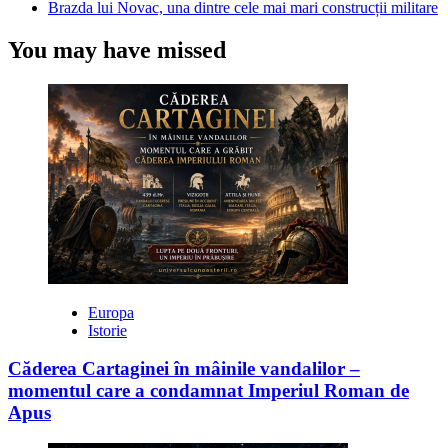
Brazda lui Novac, una dintre cele mai mari construcții militare
You may have missed
Europa
Istorie
Căderea Cartaginei în mâinile vandalilor –
momentul care a condamnat Imperiul Roman de
Apus