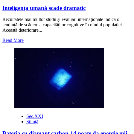
Inteligența umană scade dramatic
Rezultatele mai multor studii și evaluări internaționale indică o
tendință de scădere a capacităților cognitive în rândul populației.
Această deteriorare...
Read
Read More
more
about
Inteligența
umană
scade
dramatic
Sec.XXI
Știință
Bateria cu diamant carbon-14 poate da energie mii