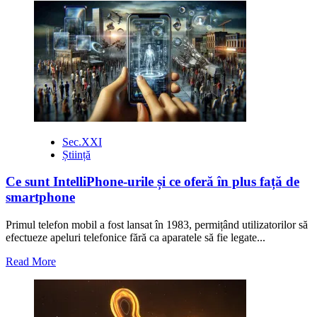
about
Misiune
spațială
de
proporții
epice
către
Jupiter
Sec.XXI
Știință
Ce sunt IntelliPhone-urile și ce oferă în plus față de
smartphone
Primul telefon mobil a fost lansat în 1983, permițând utilizatorilor să
efectueze apeluri telefonice fără ca aparatele să fie legate...
Read
Read More
more
about
Ce
sunt