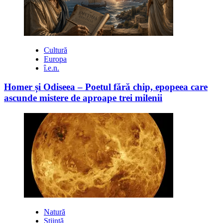
Cultură
Europa
î.e.n.
Homer și Odiseea – Poetul fără chip, epopeea care
ascunde mistere de aproape trei milenii
Natură
Știință