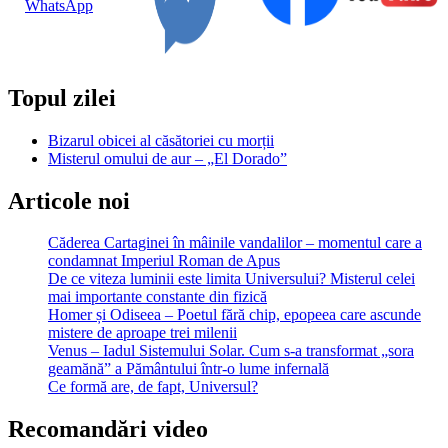
din
istorie
Topul zilei
Bizarul obicei al căsătoriei cu morții
Misterul omului de aur – „El Dorado”
Articole noi
Căderea Cartaginei în mâinile vandalilor – momentul care a
condamnat Imperiul Roman de Apus
De ce viteza luminii este limita Universului? Misterul celei
mai importante constante din fizică
Homer și Odiseea – Poetul fără chip, epopeea care ascunde
mistere de aproape trei milenii
Venus – Iadul Sistemului Solar. Cum s-a transformat „sora
geamănă” a Pământului într-o lume infernală
Ce formă are, de fapt, Universul?
Recomandări video