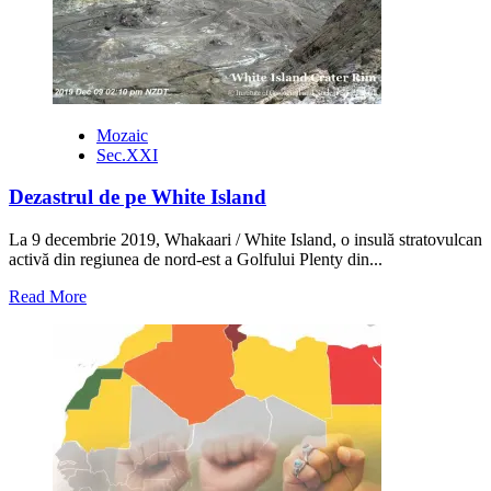
telescop
gigantic
?
Mozaic
Sec.XXI
Dezastrul de pe White Island
La 9 decembrie 2019, Whakaari / White Island, o insulă stratovulcan
activă din regiunea de nord-est a Golfului Plenty din...
Read
Read More
more
about
Dezastrul
de
pe
White
Island